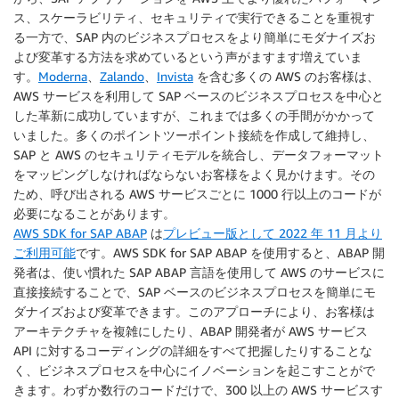
ス、スケーラビリティ、セキュリティで実行できることを重視す
る一方で、SAP 内のビジネスプロセスをより簡単にモダナイズお
よび変革する方法を求めているという声がますます増えていま
す。
Moderna
、
Zalando
、
Invista
を含む多くの AWS のお客様は、
AWS サービスを利用して SAP ベースのビジネスプロセスを中心と
した革新に成功していますが、これまでは多くの手間がかかって
いました。多くのポイントツーポイント接続を作成して維持し、
SAP と AWS のセキュリティモデルを統合し、データフォーマット
をマッピングしなければならないお客様をよく見かけます。その
ため、呼び出される AWS サービスごとに 1000 行以上のコードが
必要になることがあります。
AWS SDK for SAP ABAP
は
プレビュー版として 2022 年 11 月より
ご利用可能
です。AWS SDK for SAP ABAP を使用すると、ABAP 開
発者は、使い慣れた SAP ABAP 言語を使用して AWS のサービスに
直接接続することで、SAP ベースのビジネスプロセスを簡単にモ
ダナイズおよび変革できます。このアプローチにより、お客様は
アーキテクチャを複雑にしたり、ABAP 開発者が AWS サービス
API に対するコーディングの詳細をすべて把握したりすることな
く、ビジネスプロセスを中心にイノベーションを起こすことがで
きます。わずか数行のコードだけで、300 以上の AWS サービスす