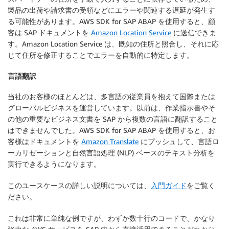
製品の出荷や請求書の受領などにエラーや関連する遅延が発生す
る可能性があります。AWS SDK for SAP ABAP を使用すると、顧
客は SAP ドキュメントを
Amazon Location Service
に送信できま
す。Amazon Location Service は、既知の住所と照合し、それに応
じて住所を修正することでエラーを自動的に特定します。
言語翻訳
当社のお客様のほとんどは、多言語の従業員を抱えて国際または
グローバルビジネスを運営しています。以前は、作業指示書やそ
の他の重要なビジネス文書を SAP から複数の言語に翻訳すること
はできませんでした。AWS SDK for SAP ABAP を使用すると、お
客様はドキュメントを
Amazon Translate
にプッシュして、言語ロ
ーカリゼーションと自然言語処理 (NLP) ベースのテキスト分析を
実行できるようになります。
このユースケースの詳しい説明については、
入門ガイド
をご覧く
ださい。
これは非常に単純な例ですが、わずか数十行のコードで、かなり