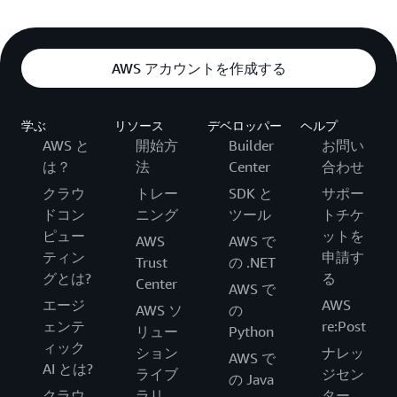
AWS アカウントを作成する
学ぶ
リソース
デベロッパー
ヘルプ
AWS と
開始方
Builder
お問い
は？
法
Center
合わせ
クラウ
トレー
SDK と
サポー
ドコン
ニング
ツール
トチケ
ピュー
ットを
AWS
AWS で
ティン
申請す
Trust
の .NET
グとは?
る
Center
AWS で
エージ
AWS
AWS ソ
の
ェンテ
re:Post
リュー
Python
ィック
ション
ナレッ
AWS で
AI とは?
ライブ
ジセン
の Java
クラウ
ラリ
ター