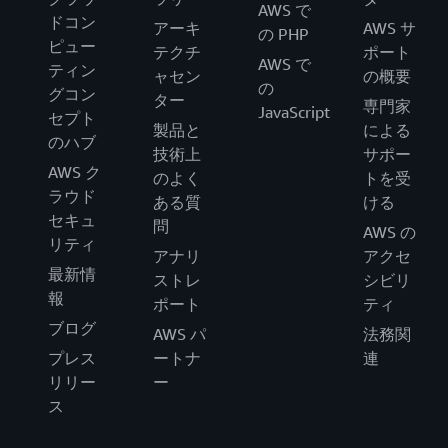
AWS で
ドコン
アーキ
AWS サ
の PHP
ピュー
テクチ
ポート
AWS で
ティン
ャセン
の概要
の
グコン
ター
専門家
JavaScript
セプト
製品と
による
のハブ
技術上
サポー
AWS ク
のよく
トを受
ラウド
ある質
ける
セキュ
問
AWS の
リティ
アナリ
アクセ
最新情
ストレ
シビリ
報
ポート
ティ
ブログ
AWS パ
法務関
プレス
ートナ
連
リリー
ー
ス