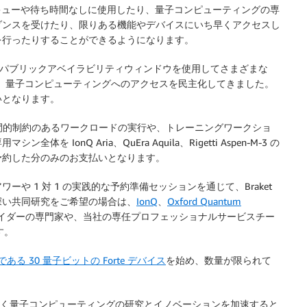
をキューや待ち時間なしに使用したり、量子コンピューティングの専
ダンスを受けたり、限りある機能やデバイスにいち早くアクセスし
を行ったりすることができるようになります。
は、共有のパブリックアベイラビリティウィンドウを使用してさまざまな
で、量子コンピューティングへのアクセスを民主化してきました。
いとなります。
間の、時間的制約のあるワークロードの実行や、トレーニングワークショ
onQ Aria、QuEra Aquila、Rigetti Aspen-M-3 の
予約した分のみのお支払いとなります。
 1 対 1 の実践的な予約準備セッションを通じて、Braket
深い共同研究をご希望の場合は、
IonQ
、
Oxford Quantum
イダーの専門家や、当社の専任プロフェッショナルサービスチー
す。
である 30 量子ビットの Forte デバイス
を始め、数量が限られて
。
ることなく量子コンピューティングの研究とイノベーションを加速すると