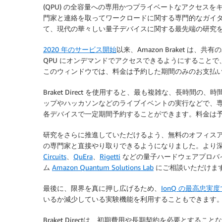
(QPU) の全容量への専用かつプライベートなアクセス
門家と連絡を取ってワークロードに関する専門的なガイ
て、現代の華々しい量子デバイスに関する最先端の研究
2020 年のサービス開始
以来、Amazon Braket 
QPU にオンデマンドでアクセスできるようにすること
このウィンドウでは、料金は予約した期間のみのお支払
Braket Direct を使用すると、最も複雑な、長時
ップやハッカソンなどのライブイベントの実行などで、専用マシン全体を I
各デバイスで一定期間予約することができます。料金は
研究をさらに推進していただけるよう、無料のオフィスアワーや
の専門家と直接やり取りできるようになりました。より
Circuits
、
QuEra
、
Rigetti
などの量子ハードウェアプロバ
ム
Amazon Quantum Solutions Lab
にご相談いただけま
最後に、限界を真に押し広げるため、
IonQ の最高忠実度
いるか減少している実験機能を利用することもできます
Braket Directは、初期費用や長期契約を必要とす