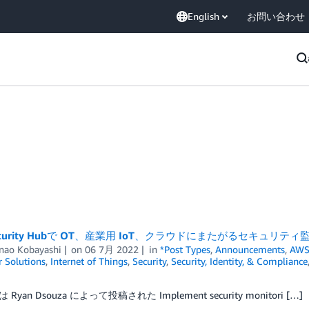
English
お問い合わせ
Security Hubで OT、産業用 IoT、クラウドにまたがるセキュリテ
nao Kobayashi
on
06 7月 2022
in
*Post Types
,
Announcements
,
AWS 
 Solutions
,
Internet of Things
,
Security
,
Security, Identity, & Compliance
Ryan Dsouza によって投稿された Implement security monitori […]