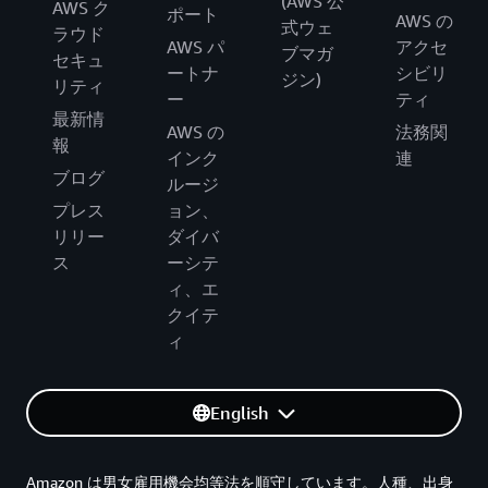
(AWS 公
AWS ク
ポート
AWS の
式ウェ
ラウド
AWS パ
アクセ
ブマガ
セキュ
ートナ
シビリ
ジン)
リティ
ー
ティ
最新情
AWS の
法務関
報
インク
連
ブログ
ルージ
プレス
ョン、
リリー
ダイバ
ス
ーシテ
ィ、エ
クイテ
ィ
English
Amazon は男女雇用機会均等法を順守しています。人種、出身