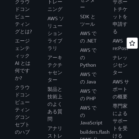
クラウ
トレー
サポー
ー
ドコン
ニング
トチケ
ピュー
SDK と
ットを
AWS ソ
ティン
ツール
申請す
リュー
グとは?
る
ション
AWS で
エージ
ライブ
の .NET
AWS
ェンテ
ラリ
re:Post
AWS で
ィック
アーキ
の
ナレッ
AI とは
テクチ
Python
ジセン
何です
ャセン
ター
AWS で
か?
ター
の Java
AWS サ
クラウ
製品と
ポート
AWS で
ドコン
技術上
の概要
の PHP
ピュー
のよく
専門家
AWS で
ティン
ある質
による
の
グコン
問
サポー
JavaScript
セプト
アナリ
トを受
のハブ
builders.flash
ストレ
ける