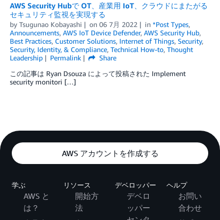
AWS Security Hubで OT、産業用 IoT、クラウドにまたがる
セキュリティ監視を実現する
by
Tsugunao Kobayashi
on
06 7月 2022
in
*Post Types
,
Announcements
,
AWS IoT Device Defender
,
AWS Security Hub
,
Best Practices
,
Customer Solutions
,
Internet of Things
,
Security
,
Security, Identity, & Compliance
,
Technical How-to
,
Thought
Leadership
Permalink
Share
この記事は Ryan Dsouza によって投稿された Implement
security monitori […]
AWS アカウントを作成する
学ぶ
リソース
デベロッパー
ヘルプ
AWS と
開始方
デベロ
お問い
は？
法
ッパー
合わせ
センタ