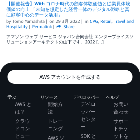
【開催報告】With コロナ時代の顧客体験価値と従業員体験
価値の向上 「未知を想定した経営⼀体のデジタル戦略と真
に顧客中⼼のデータ活⽤」
by
Tomo Yamashita
on
29 3月 2022
in
CPG
,
Retail
,
Travel and
Hospitality
Permalink
Share
アマゾン ウェブ サービス ジャパン合同会社 エンタープライズソ
リューションアーキテクトの山下です。2022 […]
AWS アカウントを作成する
学ぶ
リソース
デベロッパー
ヘルプ
AWS と
開始方
デベロ
お問い
は？
法
ッパー
合わせ
センタ
クラウ
トレー
サポー
ー
ドコン
ニング
トチケ
ピュー
SDK と
ットを
AWS ソ