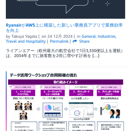
RyanairがAWS上に構築した新しい乗務員アプリで業務効率
を向上
by
Takuya Yagata
on
24 12月 2024
in
General
,
Industries
,
Travel and Hospitality
Permalink
Share
ライアンエアー（欧州最大の航空会社で1日3,330便以上を運航）
は、2034年までに旅客数を2倍に増やす計画を […]