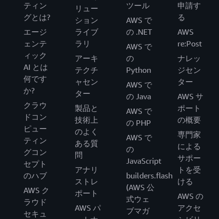
ティン
ツール
申請す
リュー
グとは?
る
ション
AWS で
エージ
ライブ
の .NET
AWS
ェンテ
ラリ
re:Post
AWS で
ィック
アーキ
の
ナレッ
AI とは
テクチ
Python
ジセン
何です
ャセン
ター
AWS で
か?
ター
の Java
AWS サ
クラウ
製品と
ポート
AWS で
ドコン
技術上
の概要
の PHP
ピュー
のよく
専門家
AWS で
ティン
ある質
による
の
グコン
問
サポー
JavaScript
セプト
アナリ
トを受
のハブ
builders.flash
ストレ
ける
(AWS 公
AWS ク
ポート
AWS の
式ウェ
ラウド
AWS パ
アクセ
ブマガ
セキュ