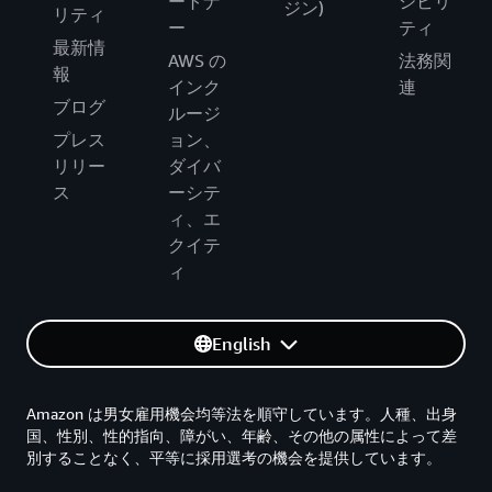
ートナ
シビリ
ジン)
リティ
ー
ティ
最新情
AWS の
法務関
報
インク
連
ブログ
ルージ
プレス
ョン、
リリー
ダイバ
ス
ーシテ
ィ、エ
クイテ
ィ
English
Amazon は男女雇用機会均等法を順守しています。人種、出身
国、性別、性的指向、障がい、年齢、その他の属性によって差
別することなく、平等に採用選考の機会を提供しています。