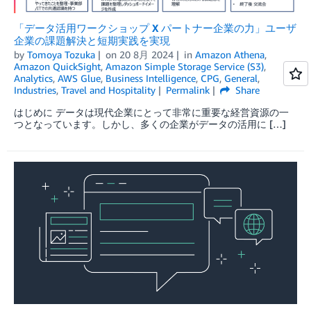
「データ活用ワークショップ X パートナー企業の力」ユーザ
企業の課題解決と短期実践を実現
by
Tomoya Tozuka
on
20 8月 2024
in
Amazon Athena
,
Amazon QuickSight
,
Amazon Simple Storage Service (S3)
,
Analytics
,
AWS Glue
,
Business Intelligence
,
CPG
,
General
,
Industries
,
Travel and Hospitality
Permalink
Share
はじめに データは現代企業にとって非常に重要な経営資源の一
つとなっています。しかし、多くの企業がデータの活用に […]