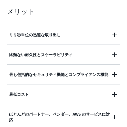
メリット
ミリ秒単位の迅速な取り出し
Amazon S3 Glacier ストレージクラスは、パフォー
比類ない耐久性とスケーラビリティ
マンスのニーズに合わせてミリ秒から数時間単位で
取り出せるオプションを提供します。S3 Glacier
Amazon S3 Glacier ストレージクラスは、事実上無
最も包括的なセキュリティ機能とコンプライアンス機能
Instant Retrieval ストレージクラスは、医用画像や
制限のスケーラビリティを備えた世界最大のグロー
ニュースメディアアセットなど、即時アクセスが必
バルクラウドインフラストラクチャで実行されてお
要なアーカイブをミリ秒単位で検索できます。S3
S3 Glacier ストレージクラスは
AWS CloudTrail
との
最低コスト
り、99.999999999% (11 ナイン) の耐久性を実現す
Glacier Flexible Retrieval には、3 つの検索オプショ
高度な統合を実現し、監査用にストレージ API 呼び
るように設計されています。データは、AWS リー
ンがあります。通常 1〜5 分で完了する高速検索、
出しアクティビティをログに記録し、監視し、保持
ジョン内で物理的に分離された複数のアベイラビリ
S3 バッチオペレーションを使用すると通常 3〜5 時
すべての S3 Glacier ストレージクラスは、特定のア
ほとんどのパートナー、ベンダー、AWS のサービスに対
します。また、3 種類の暗号化をサポートしていま
ティーゾーンに冗長的に保存されます。
間で完了し数分以内に開始する標準検索、および通
応
クセスパターン向けの最低コストのストレージにな
す。これらのストレージクラスは、SEC Rule 17a-
常 5〜12 時間で大量のデータを返す無料の一括検