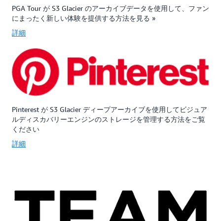
は、
り、
ン
PGA Tour が S3 Glacier のアーカイブデータを使用して、ファン
特
コ
ス
にまったく新しい体験を提供する方法を見る »
定
ス
要
詳細
の
ト
件
1
の
を
年
心
満
間
配
た
に、
を
す
物
し
た
理
た
め
的
く
に
Pinterest が S3 Glacier ディープアーカイブを使用してビジュア
に
な
7
ルディスカバリーエンジンのストレージを管理する方法をご覧
分
い
～
ください
離
場
10
詳細
さ
合
年
れ
に
以
た
理
上
複
想
デ
数
的
ー
の
な
タ
AWS
ソ
セ
ア
リ
ッ