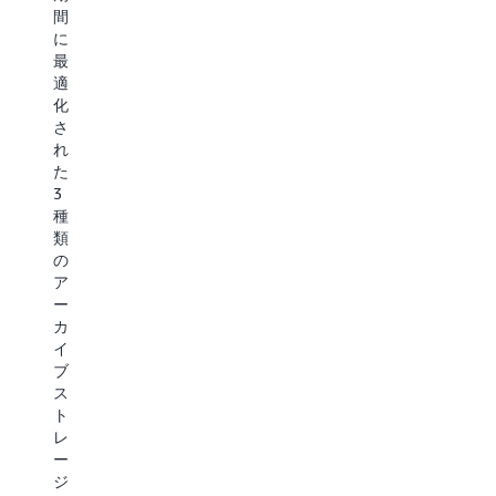
間
共
ス
月
に
有
な
額
最
ア
ど、
1
適
プ
す
USD)
化
リ
ぐ
で、
さ
ケ
に
S3
れ
ー
ア
Glacier
た
シ
ク
Deep
3
ョ
セ
Archive
種
ン、
ス
は
類
医
す
最
の
療
る
も
ア
画
必
コ
ー
像
要
ス
カ
と
は
ト
イ
健
な
が
ブ
康
い
低
ス
記
も
い
ト
録、
の
ス
レ
ニ
の、
ト
ー
ュ
大
レ
ジ
ー
量
ー