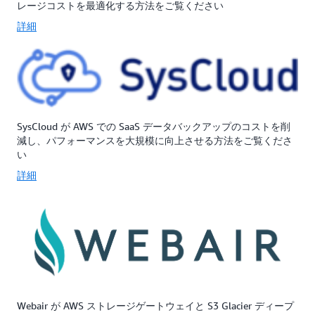
ー
9s)
レージコストを最適化する方法をご覧ください
タ
の
詳細
の
デ
耐
ー
久
タ
性
の
と
耐
99.99%
久
の
性
SysCloud が AWS での SaaS データバックアップのコストを削
可
と
減し、パフォーマンスを大規模に向上させる方法をご覧くださ
用
99.99%
い
性
の
を
可
詳細
実
用
現
性
で
を
き
実
る
現
よ
で
う
き
に
る
設
よ
Webair が AWS ストレージゲートウェイと S3 Glacier ディープ
計
う