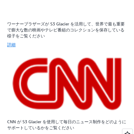
シ
ッ
お
ー
プ、
よ
を、
災
び
低
害
娯
ワーナーブラザーズが S3 Glacier を活用して、世界で最も重要
価
対
楽、
で膨大な数の映画やテレビ番組のコレクションを保存している
格
策、
パ
様子をご覧ください
の
オ
ブ
詳細
ス
フ
リ
ト
サ
ッ
レ
イ
ク
ー
ト
セ
ジ
の
ク
料
デ
タ
金
ー
ー
(GB
タ
の
単
ス
お
位)
ト
客
お
レ
様
よ
ー
を
び
ジ
対
CNN が S3 Glacier を使用して毎日のニュース制作をどのように
わ
の
象
サポートしているかをご覧ください
ず
ニ
と