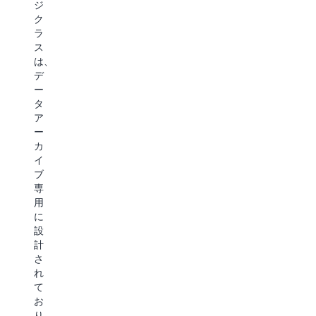
ジ
Retrieval
Retrieval
Archive
ク
は、
は、
は、
ラ
四
1
1
ス
半
年
年
は、
期
に
に
デ
に
1〜
1
ー
1
2
回
タ
回
回
未
ア
ア
ア
満
ー
ク
ク
し
カ
セ
セ
か
イ
ス
ス
ア
ブ
さ
さ
ク
専
れ、
れ、
セ
用
ミ
非
ス
に
リ
同
さ
設
秒
期
れ
計
単
で
ず、
さ
位
取
非
れ
の
り
同
て
取
出
期
お
り
さ
で
り、