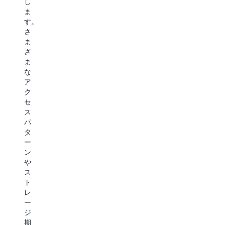
し
し
は、
ー
ま
ま
バ
ジ
す。
す。
ッ
を
さ
こ
ク
提
ま
れ
ア
供
ざ
は、
ッ
し
ま
画
プ
ま
な
像
や
す。
ア
ホ
デ
GB
ク
ス
ィ
あ
セ
テ
ザ
た
ス
ィ
ス
り
パ
ン
タ
月
タ
グ、
リ
額
ー
オ
カ
わ
ン
ン
バ
ず
や
ラ
リ
か
ス
イ
の
0.00099
ト
ン
ユ
USD
レ
フ
ー
(TB
ー
ァ
ス
あ
ジ
イ
ケ
た
期
ル
ー
り