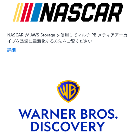
様
が
代
の
高
替
高
い
品
い
取
で
耐
り
す。
NASCAR が AWS Storage を使用してマルチ PB メディアアーカ
久
出
特
イブを迅速に最新化する方法をご覧ください
性、
し
に、
高
オ
金
詳細
ス
プ
融
ル
シ
サ
ー
ョ
ー
プ
ン
ビ
ッ
を
ス、
ト、
提
ヘ
お
供
ル
よ
し
ス
び
ま
ケ
低
す。
ア、
レ
バ
メ
イ
ッ
デ
テ
ク
ィ
ン
ア
ア