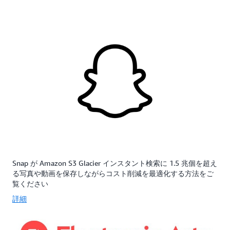
は S3 Glacier Deep Archive を使用できます。
す
Flexible
デ
ージクラスは、このようなバックアップに最低コス
事、または E メールのレコードなどのデータについ
る
Retrieval
ー
トのアーカイブストレージを提供すると同時に、必
て、数年間または無期限のレコード保持が求められ
必
は、
タ
要に応じてデータを利用できるようにします。
る場合もあります。その場合、長期的なコンテンツ
要
コ
を
アーカイブに S3 Glacier ストレージクラスを利用で
が
ス
ア
きます。
あ
ト
ー
る
と
カ
め
数
イ
っ
分
ブ
た
か
す
に
ら
る
ア
数
場
ク
時
合
セ
間
よ
ス
の
り
さ
ア
も
Snap が Amazon S3 Glacier インスタント検索に 1.5 兆個を超え
れ
ク
大
る写真や動画を保存しながらコスト削減を最適化する方法をご
な
セ
幅
覧ください
い
ス
に
詳細
デ
時
低
ー
間、
額
タ
お
で