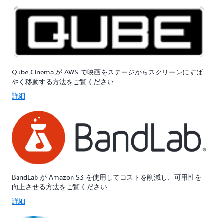
る
分
理
こ
離
的
と
さ
に
に
れ
分
よ
た
離
り、
複
さ
99.999999999%
数
れ
Qube Cinema が AWS で映画をステージからスクリーンにすば
(11
の
た
やく移動する方法をご覧ください
9s)
AWS
複
詳細
の
ア
数
デ
ベ
の
ー
イ
AWS
タ
ラ
ア
の
ビ
ベ
耐
リ
イ
久
テ
ラ
性
ィ
ビ
と
ー
リ
BandLab が Amazon S3 を使用してコストを削減し、可用性を
99.9%
ゾ
テ
向上させる方法をご覧ください
の
ー
ィ
詳細
可
ン
ー
用
に
ゾ