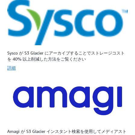
性
デ
ー
を
ー
ン
実
タ
に
現
を
デ
で
冗
ー
き
長
タ
る
的
を
よ
に
冗
う
保
長
Sysco が S3 Glacier にアーカイブすることでストレージコスト
に
存
的
を 40% 以上削減した方法をご覧ください
設
す
に
詳細
計
る
保
さ
こ
存
れ
と
す
て
に
る
い
よ
こ
ま
り、
と
す。
99.999999999%
に
(11
よ
9s)
り、
の
99.99999
デ
(11
Amagi が S3 Glacier インスタント検索を使用してメディアスト