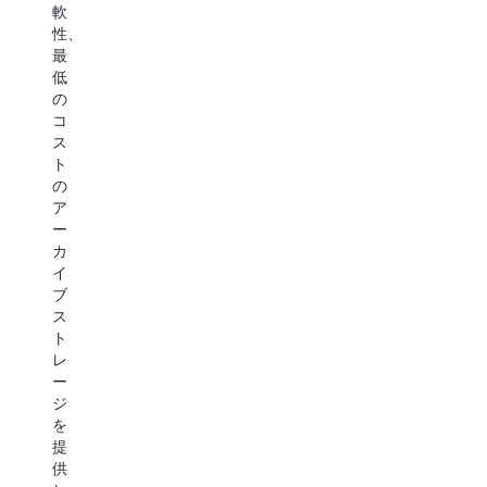
軟
Infrequent
10%
た
性、
Access
低
め
最
よ
い
に、
低
り
コ
(S3
の
も)
ス
Glacier
コ
最
ト
Flexible
ス
大
の
Retrieval
ト
68%
ス
よ
の
低
ト
り
ア
い
レ
も)
ー
コ
ー
最
カ
ス
ジ
大
イ
ト
を
75%
ブ
の
提
低
ス
ス
供
い
ト
ト
し
コ
レ
レ
ま
ス
ー
ー
す。
ト
ジ
ジ
S3
の
を
を
Glacier
ス
提
提
Flexible
ト
供
供
Retrieval
レ