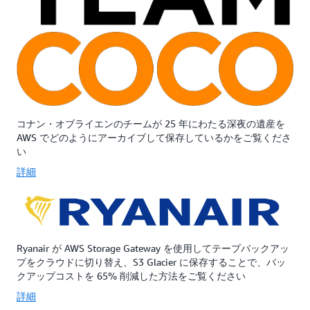
ベ
ュ
ト
イ
ー
を
ラ
シ
保
ビ
ョ
管
リ
ン
す
テ
で
る
ィ
す。
よ
ー
S3
う
ゾ
Glacier
に
コナン・オブライエンのチームが 25 年にわたる深夜の遺産を
ー
Flexible
設
AWS でどのようにアーカイブして保存しているかをご覧くださ
ン
Retrieval
計
い
に
は、
さ
デ
特
れ
詳細
ー
定
て
タ
の
い
を
1
ま
冗
年
す。
長
間
S3
Ryanair が AWS Storage Gateway を使用してテープバックアッ
的
に、
Glacier
プをクラウドに切り替え、S3 Glacier に保存することで、バッ
に
物
Deep
クアップコストを 65% 削減した方法をご覧ください
保
理
Archive
存
的
は、
詳細
す
に
物