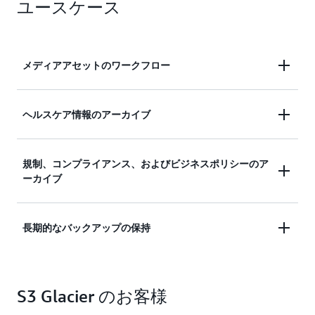
ォ
カ
ス
ユースケース
ー
イ
の
マ
ブ
テ
ン
デ
ー
ス
ー
プ
メディアアセットのワークフロー
に
タ
に
敏
に
デ
感
理
ー
動画やニュース映像などの
メディアとエンターテイ
ヘルスケア情報のアーカイブ
な
想
タ
ユ
的
を
ンメント
アセットは耐久性の高いストレージを必要
ー
な
保
とし、時間が経過する中で数 PB に増大する可能性
ス
ス
持
病院システムは
、規制要件を満たすために、ペタバ
規制、コンプライアンス、およびビジネスポリシーのア
があります。このデータの多くは、ニュース速報、
ケ
ト
す
ーカイブ
イト単位の患者記録（LIS、PACS、EHRなど）を数
ビデオレンダリング、またはコンテンツ開発のため
ー
レ
る
十年にわたって保持する必要があります。Amazon
にすぐに利用できる必要があります。Amazon S3
ス
ー
場
で
ジ
合
S3 Glacier Flexible Retrieval と S3 Glacier Deep
Glacier Instant Retrieval ストレージクラスを使用す
金融サービス
やヘルスケアなどの多くの企業では、
す
ク
や
長期的なバックアップの保持
Archive のストレージクラスを使用すると、極めて
ると、必要なときにミリ秒単位で利用できるように
ぐ
ラ
オ
規制およびコンプライアンスのアーカイブを長期間
低いコストで、確実かつ安全に患者記録データをア
しながら、古いメディアコンテンツを手頃な料金で
に
ス
フ
保持しておく必要があります。Amazon S3 Object
ーカイブできます。Amazon S3 Glacier Instant
アーカイブできます。ミリ秒のアクセスを必要とし
ア
で
サ
バックアップ計画の一環として、企業は大規模なデ
Lock は、
SEC Rule 17a-4(f)
などの目標を満たすた
Retrieval ストレージクラスは、ミリ秒単位の取り
ないメディアアーカイブのストレージコストをさら
ク
す。
イ
S3 Glacier のお客様
ータバックアップを高価なオンプレミスストレージ
めの
コンプライアンスコントロール
を設定するのに
セ
S3
ト
出しが必要な医用画像やゲノミクスに最適です。
に節約するには、S3 Glacier Flexible Retrieval また
システムに長年保存しています。S3 Glacier ストレ
役立ちます。会社のポリシーで、財務、税務、人
ス
Glacier
に