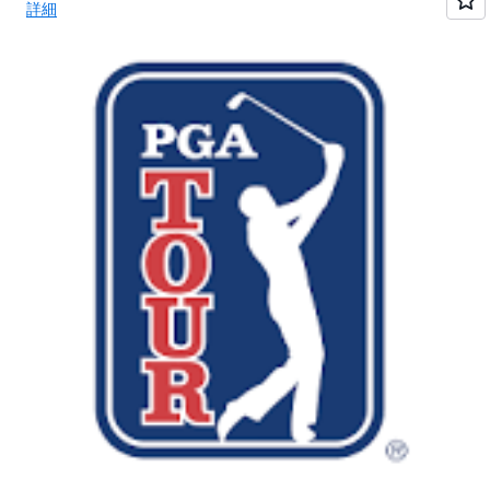
か
ー
し
詳細
に
ズ、
て
高
お
お
い
よ
り、
取
び
お
り
一
客
出
部
様
し
の
の
料
デ
ニ
金
ー
ー
(GB
タ
ズ
単
を
を
位)
数
満
で
分
た
提
で
し、
供
取
規
し
り
制
ま
出
コ
す。
す
ン
S3
必
プ
Glacier
要
ラ
Instant
が
イ
Retrieval
あ
ア