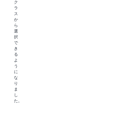
ク
ス
の
ジ
ラ
メ
デ
を
ス
デ
ー
ク
か
ィ
タ
ラ
ら
ア
を
ウ
選
ア
無
ド
択
セ
料
で
で
ッ
で
提
き
ト、
取
供
る
衛
り
し
よ
星
出
ま
う
画
せ
す。
に
像
る
こ
な
と
柔
の
り
航
軟
料
ま
空
性
金
し
画
が
は、
た。
像
必
オ
な
要
ン
ど、
な
プ
パ
ア
レ
フ
ー
ミ