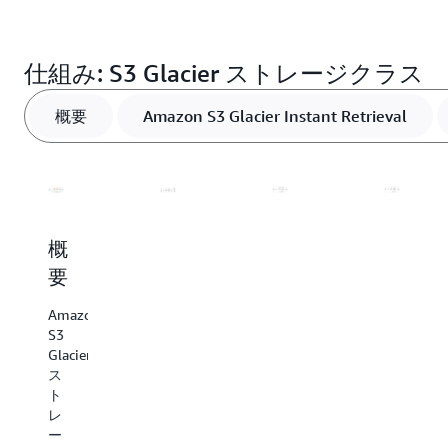
るよう設計されており、非常に低コストで大量のデ
4、PCI-DSS、HIPAA/HITECH、FedRAMP、EU
索です。Amazon S3 Glacier Deep Archive ストレー
AWS グローバルクラウドインフラストラクチャの
ータをアーカイブできます。これにより、データレ
GDPR、FISMA などのセキュリティスタンダードや
ジクラスでは、12～48 時間までの 2 つの取り出し
詳細
AWS のほとんどのサービスとの統合に加えて、
イク、分析、Internet of Things (IoT)、機械学習、
コンプライアンス認定にも対応しています。
オプションをご利用になれます。
仕組み: S3 Glacier ストレージクラス
Amazon S3 のオブジェクトストレージサービスに
コンプライアンス、メディアアセットのアーカイブ
Amazon S3 Object Lock は、WORM ストレージ機能
は何万ものコンサルティング、システムインテグレ
といったユースケースのために必要なすべてのデー
を実現し、世界中のほぼすべての規制機関のコンプ
Amazon S3 Glacier の取り出しオプションに関する
概要
Amazon S3 Glacier Instant Retrieval
ーター、独立系ソフトウェアベンダーのパートナー
タを保持することができます。お支払いは必要な分
ライアンス要件を満たすのに役立ちます。
詳細
が参加しており、その数は毎月増えています。AWS
のみで、最低料金や前払い料金はありません。
パートナーネットワークのパートナーは、
バックア
AWS セキュリティの詳細
ップとリカバリ
、
アーカイブ
、
災害対策などのソリ
Amazon S3 Glacier Deep Archive の取り出しオプシ
Amazon S3 の料金の詳細
ューションで
、Amazon S3 ストレージクラスと連
ョンに関する詳細
AWS コンプライアンスの詳細
携するようにサービスとソフトウェアを調整してい
概
Amazon
Amazon
Amazo
ます。パートナーのサービスと連携するように予め
要
S3
S3
S3
統合されたソリューションを持つパートナーを、こ
Glacier
Glacier
Glacier
れほどたくさん持つクラウドプロバイダーは他にあ
Amazon
Instant
Flexible
Deep
りません。
S3
Glacier
Retrieval
Retrieval
Archiv
ス
AWS ストレージパートナーの詳細
ト
S3
S3
S3
レ
Glacier
Glacier
Glacier
ー
Instant
Flexible
Deep