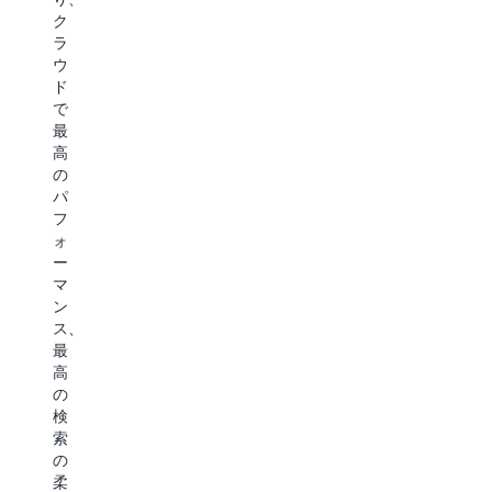
出
れ
取
ク
し
る
り
ラ
が
ア
出
ウ
必
ー
さ
ド
要
カ
れ
で
な
イ
る、
最
長
ブ
長
高
期
デ
期
の
間
ー
間
パ
保
タ
保
フ
持
の
持
ォ
さ
た
さ
ー
れ
め
れ
マ
る
に、
る
ン
デ
(S3
ア
ス、
ー
Glacier
ー
最
タ
Instant
カ
高
の
Retrieval
イ
の
た
よ
ブ
検
め
り
デ
索
に、
も)
ー
の
(S3
最
タ
柔
Standard-
大
の