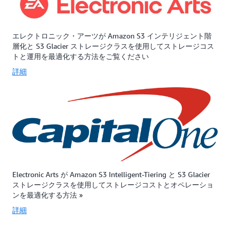
向
よ
す。
け
び
S3
に
無
Glacier
設
料
Deep
エレクトロニック・アーツが Amazon S3 インテリジェント階
計
の
Archive
層化と S3 Glacier ストレージクラスを使用してストレージコス
さ
一
は、
トと運用を最適化する方法をご覧ください
れ
括
費
詳細
て
検
用
い
索
効
ま
と
果
す。
の
が
S3
バ
高
Glacier
ラ
く、
Instant
ン
管
Retrieval
ス
理
は、
を
が
S3
と
容
Electronic Arts が Amazon S3 Intelligent-Tiering と S3 Glacier
標
る、
易
ストレージクラスを使用してストレージコストとオペレーショ
準
最
な
ンを最適化する方法 »
–
も
テ
IA
柔
ー
詳細
と
軟
プ
同
性
の