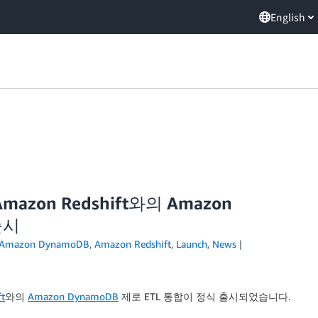
English
 Amazon Redshift와의 Amazon
출시
Amazon DynamoDB
,
Amazon Redshift
,
Launch
,
News
t
와의
Amazon DynamoDB
제로 ETL 통합이 정식 출시되었습니다.