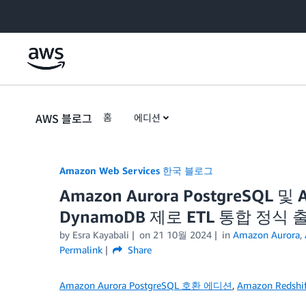
Skip to Main Content
AWS 블로그
홈
에디션
Amazon Web Services 한국 블로그
Amazon Aurora PostgreSQL 및
DynamoDB 제로 ETL 통합 정식 
by
Esra Kayabali
on
21 10월 2024
in
Amazon Aurora
,
Permalink
Share
Amazon Aurora PostgreSQL 호환 에디션
,
Amazon Redshif