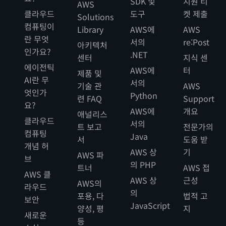
SDK 및
지원 티
AWS
클라우드
도구
켓 제출
Solutions
컴퓨팅이
Library
AWS에
AWS
란 무엇
서의
re:Post
아키텍처
인가요?
.NET
센터
지식 센
에이전틱
AWS에
터
제품 및
AI란 무
서의
기술 관
AWS
엇인가
Python
련 FAQ
Support
요?
AWS에
개요
애널리스
클라우드
서의
트 보고
전문가의
컴퓨팅
Java
서
도움 받
개념 허
AWS 상
기
AWS 파
브
의 PHP
트너
AWS 접
AWS 클
AWS 상
근성
AWS의
라우드
의
포용, 다
법적 고
보안
JavaScript
양성, 평
지
새로운
등