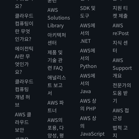
요?
SDK 및
지원 티
AWS
클라우드
도구
켓 제출
Solutions
컴퓨팅이
Library
AWS에
AWS
란 무엇
서의
re:Post
아키텍처
인가요?
.NET
센터
지식 센
에이전틱
AWS에
터
제품 및
AI란 무
서의
기술 관
AWS
엇인가
Python
련 FAQ
Support
요?
AWS에
개요
애널리스
클라우드
서의
트 보고
전문가의
컴퓨팅
Java
서
도움 받
개념 허
AWS 상
기
AWS 파
브
의 PHP
트너
AWS 접
AWS 클
AWS 상
근성
AWS의
라우드
의
포용, 다
법적 고
보안
JavaScript
양성, 평
지