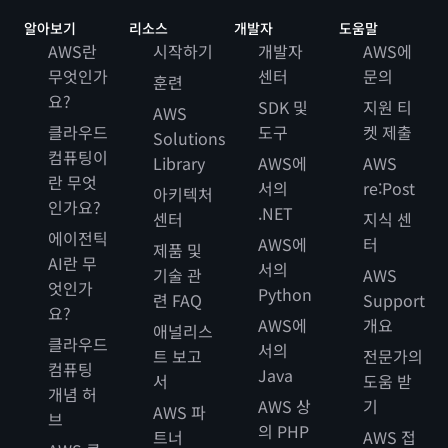
알아보기
리소스
개발자
도움말
AWS란
시작하기
개발자
AWS에
무엇인가
센터
문의
훈련
요?
SDK 및
지원 티
AWS
클라우드
도구
켓 제출
Solutions
컴퓨팅이
Library
AWS에
AWS
란 무엇
서의
re:Post
아키텍처
인가요?
.NET
센터
지식 센
에이전틱
AWS에
터
제품 및
AI란 무
서의
기술 관
AWS
엇인가
Python
련 FAQ
Support
요?
AWS에
개요
애널리스
클라우드
서의
트 보고
전문가의
컴퓨팅
Java
서
도움 받
개념 허
AWS 상
기
AWS 파
브
의 PHP
트너
AWS 접