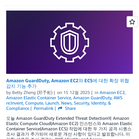
Amazon GuardDuty, Amazon EC2와 ECS에 대한 확장 위협
감지 기능 추가
by
Betty Zheng (郑予彬)
on
15 12월 2025
in
Amazon EC2
,
Amazon Elastic Container Service
,
Amazon GuardDuty
,
AWS
re:Invent
,
Compute
,
Launch
,
News
,
Security, Identity, &
Compliance
Permalink
Share
오늘 Amazon GuardDuty Extended Threat Detection에 Amazon
Elastic Compute Cloud(Amazon EC2) 인스턴스와 Amazon Elastic
Container Service(Amazon ECS) 작업에 대한 두 가지 공격 시퀀스
조사 결과가 추가되어 새로운 개선 사항이 있다고 발표합니다. 이