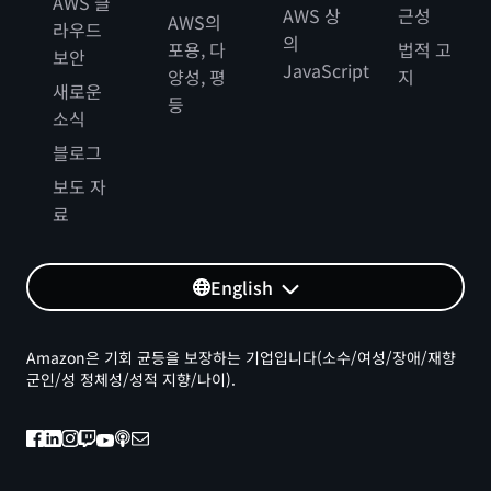
AWS 클
AWS 상
근성
AWS의
라우드
의
포용, 다
법적 고
보안
JavaScript
양성, 평
지
새로운
등
소식
블로그
보도 자
료
English
Amazon은 기회 균등을 보장하는 기업입니다(소수/여성/장애/재향
군인/성 정체성/성적 지향/나이).