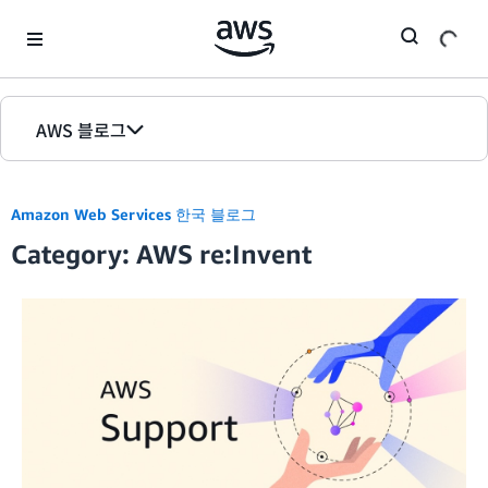
Skip to Main Content
AWS 블로그
홈
Amazon Web Services 한국 블로그
에디션
Category: AWS re:Invent