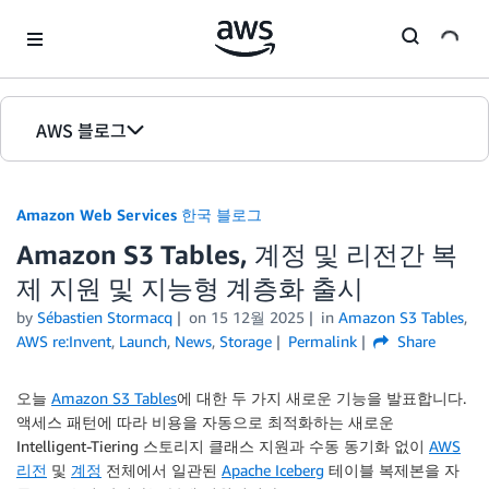
Skip to Main Content
AWS 블로그
홈
Amazon Web Services 한국 블로그
에디션
Amazon S3 Tables, 계정 및 리전간 복
제 지원 및 지능형 계층화 출시
by
Sébastien Stormacq
on
15 12월 2025
in
Amazon S3 Tables
,
AWS re:Invent
,
Launch
,
News
,
Storage
Permalink
Share
오늘
Amazon S3 Tables
에 대한 두 가지 새로운 기능을 발표합니다.
액세스 패턴에 따라 비용을 자동으로 최적화하는 새로운
Intelligent-Tiering 스토리지 클래스 지원과 수동 동기화 없이
AWS
리전
및
계정
전체에서 일관된
Apache Iceberg
테이블 복제본을 자