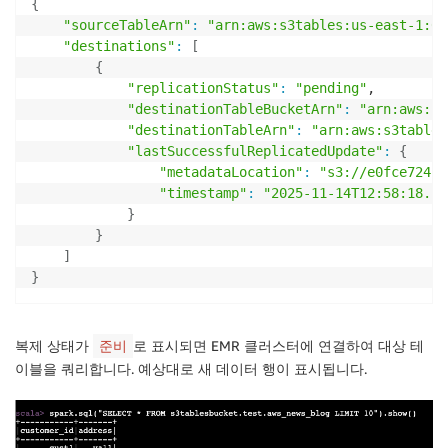
{
"sourceTableArn"
:
"arn:aws:s3tables:us-east-1:01
"destinations"
:
[
{
"replicationStatus"
:
"pending"
,

"destinationTableBucketArn"
:
"arn:aws:s3
"destinationTableArn"
:
"arn:aws:s3tables
"lastSuccessfulReplicatedUpdate"
:
{
"metadataLocation"
:
"s3://e0fce724-b
"timestamp"
:
"2025-11-14T12:58:18.14
}
}
]
}
복제 상태가
로 표시되면 EMR 클러스터에 연결하여 대상 테
준비
이블을 쿼리합니다. 예상대로 새 데이터 행이 표시됩니다.