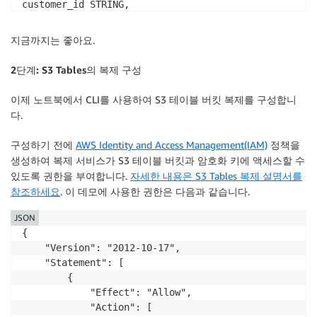
customer_id STRING,

address STRING

) USING iceberg

지금까지는 좋아요.
""")

2단계: S3 Tables의 복제 구성
spark.sql("INSERT INTO s3tablesbucket.test.aws_news_
이제 노트북에서
CLI
를 사용하여 S3 테이블 버킷 복제를 구성합니
spark.sql("SELECT * FROM s3tablesbucket.test.aws_new
다.
+-----------+-------+

|customer_id|address|

구성하기 전에
AWS Identity and Access Management(IAM)
정책을
+-----------+-------+

생성하여 복제 서비스가 S3 테이블 버킷과 암호화 키에 액세스할 수
|      cust1|   val1|

있도록 권한을 부여합니다.
자세한 내용은 S3 Tables 복제 설명서를
+-----------+-------+
참조하세요
. 이 데모에 사용한 권한은 다음과 같습니다.
JSON
{

    "Version": "2012-10-17",

    "Statement": [

        {

            "Effect": "Allow",

            "Action": [
