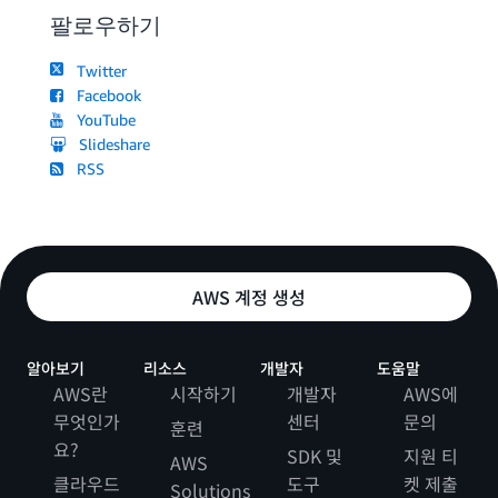
팔로우하기
Twitter
Facebook
YouTube
Slideshare
RSS
AWS 계정 생성
알아보기
리소스
개발자
도움말
AWS란
시작하기
개발자
AWS에
무엇인가
센터
문의
훈련
요?
SDK 및
지원 티
AWS
클라우드
도구
켓 제출
Solutions