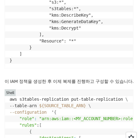
                "s3:*",

                "s3tables:*",

                "kms:DescribeKey",

                "kms:GenerateDataKey",

                "kms:Decrypt"

            ],

            "Resource": "*"

        }

    ]

}
이 IAM 정책을 생성한 후 이제 복제를 진행하고 구성할 수 있습니다.
Shell
aws s3tables-replication put-table-replication 
\
--table-arn 
${SOURCE_TABLE_ARN}
\
--configuration
  '
{
"role"
:
"arn:aws:iam::<MY_ACCOUNT_NUMBER>:role/S
"rules"
:
[
{