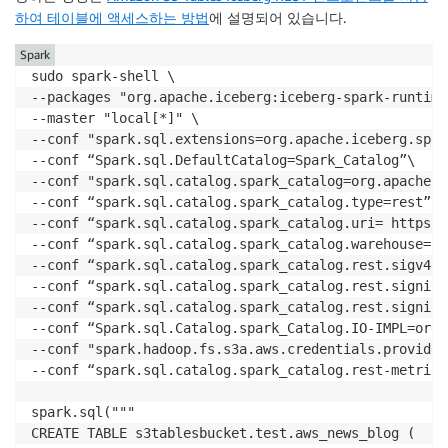
하여 테이블에 액세스하는 방법
에 설명되어 있습니다.
Spark
sudo spark-shell \

--packages "org.apache.iceberg:iceberg-spark-runtime
--master "local[*]" \

--conf "spark.sql.extensions=org.apache.iceberg.spar
--conf “Spark.sql.DefaultCatalog=Spark_Catalog”\

--conf "spark.sql.catalog.spark_catalog=org.apache.i
--conf “spark.sql.catalog.spark_catalog.type=rest”\

--conf “spark.sql.catalog.spark_catalog.uri= https:/
--conf “spark.sql.catalog.spark_catalog.warehouse=a
--conf “spark.sql.catalog.spark_catalog.rest.sigv4-e
--conf “spark.sql.catalog.spark_catalog.rest.signing
--conf “spark.sql.catalog.spark_catalog.rest.signing
--conf “Spark.sql.Catalog.spark_Catalog.IO-IMPL=org.
--conf "spark.hadoop.fs.s3a.aws.credentials.provider
--conf “spark.sql.catalog.spark_catalog.rest-metrics
spark.sql("""

CREATE TABLE s3tablesbucket.test.aws_news_blog (
