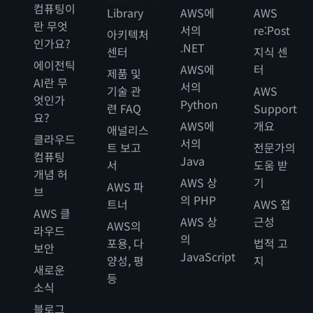
컴퓨팅이
Library
AWS에
AWS
란 무엇
서의
re:Post
아키텍처
인가요?
.NET
센터
지식 센
에이전틱
AWS에
터
제품 및
AI란 무
서의
기술 관
AWS
엇인가
Python
련 FAQ
Support
요?
AWS에
개요
애널리스
클라우드
서의
트 보고
전문가의
컴퓨팅
Java
서
도움 받
개념 허
AWS 상
기
AWS 파
브
의 PHP
트너
AWS 접
AWS 클
AWS 상
근성
AWS의
라우드
의
포용, 다
법적 고
보안
JavaScript
양성, 평
지
새로운
등
소식
블로그