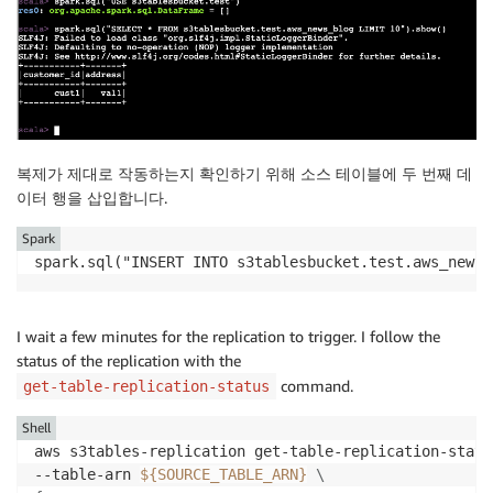
복제가 제대로 작동하는지 확인하기 위해 소스 테이블에 두 번째 데
이터 행을 삽입합니다.
Spark
I wait a few minutes for the replication to trigger. I follow the
status of the replication with the
command.
get-table-replication-status
Shell
aws s3tables-replication get-table-replication-statu
--table-arn 
${SOURCE_TABLE_ARN}
\