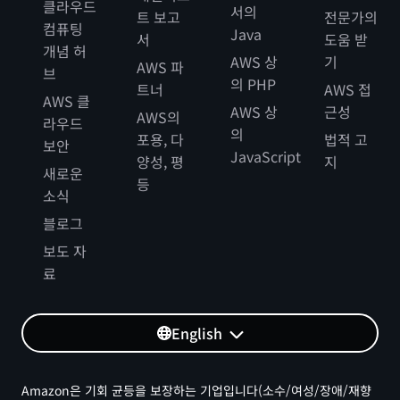
클라우드
서의
트 보고
전문가의
컴퓨팅
Java
서
도움 받
개념 허
AWS 상
기
AWS 파
브
의 PHP
트너
AWS 접
AWS 클
AWS 상
근성
AWS의
라우드
의
포용, 다
법적 고
보안
JavaScript
양성, 평
지
새로운
등
소식
블로그
보도 자
료
English
Amazon은 기회 균등을 보장하는 기업입니다(소수/여성/장애/재향