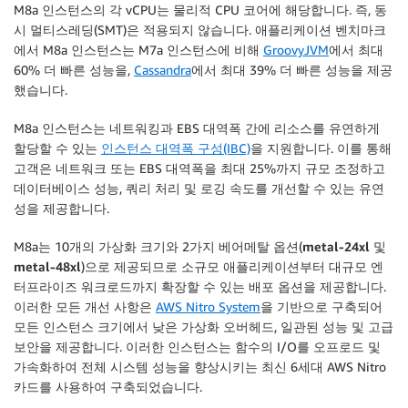
M8a 인스턴스의 각 vCPU는 물리적 CPU 코어에 해당합니다. 즉, 동
시 멀티스레딩(SMT)은 적용되지 않습니다. 애플리케이션 벤치마크
에서 M8a 인스턴스는 M7a 인스턴스에 비해
GroovyJVM
에서 최대
60% 더 빠른 성능을,
Cassandra
에서 최대 39% 더 빠른 성능을 제공
했습니다.
M8a 인스턴스는 네트워킹과 EBS 대역폭 간에 리소스를 유연하게
할당할 수 있는
인스턴스 대역폭 구성(IBC)
을 지원합니다. 이를 통해
고객은 네트워크 또는 EBS 대역폭을 최대 25%까지 규모 조정하고
데이터베이스 성능, 쿼리 처리 및 로깅 속도를 개선할 수 있는 유연
성을 제공합니다.
M8a는 10개의 가상화 크기와 2가지 베어메탈 옵션(
metal-24xl
및
metal-48xl
)으로 제공되므로 소규모 애플리케이션부터 대규모 엔
터프라이즈 워크로드까지 확장할 수 있는 배포 옵션을 제공합니다.
이러한 모든 개선 사항은
AWS Nitro System
을 기반으로 구축되어
모든 인스턴스 크기에서 낮은 가상화 오버헤드, 일관된 성능 및 고급
보안을 제공합니다. 이러한 인스턴스는 함수의 I/O를 오프로드 및
가속화하여 전체 시스템 성능을 향상시키는 최신 6세대 AWS Nitro
카드를 사용하여 구축되었습니다.