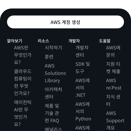
AWS 계정 생성
알아보기
리소스
개발자
도움말
AWS란
시작하기
개발자
AWS에
무엇인가
센터
문의
훈련
요?
SDK 및
지원 티
AWS
클라우드
도구
켓 제출
Solutions
컴퓨팅이
Library
AWS에
AWS
란 무엇
서의
re:Post
아키텍처
인가요?
.NET
센터
지식 센
에이전틱
AWS에
터
제품 및
AI란 무
서의
기술 관
AWS
엇인가
Python
련 FAQ
Support
요?
AWS에
개요
애널리스