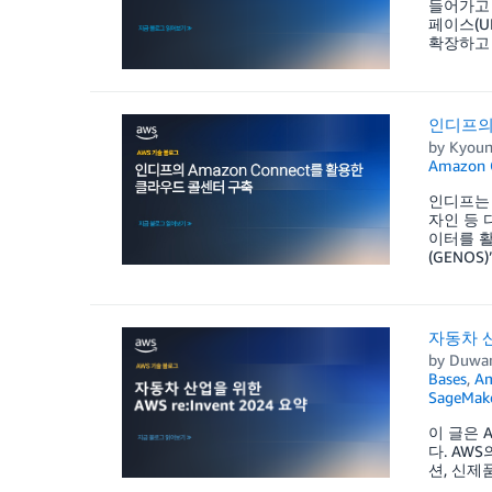
들어가고 
페이스(UI
확장하고 
인디프의 
by
Kyoun
Amazon 
인디프는 I
자인 등 
이터를 활
(GENOS
자동차 산업
by
Duwa
Bases
,
Am
SageMake
이 글은 AW
다. AWS
션, 신제