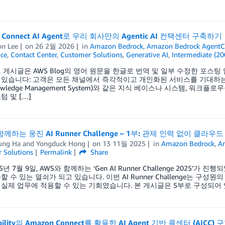
 Connect AI Agent로 우리 회사만의 Agentic AI 컨택센터 구축하기
n Lee
on
26 2월 2026
in
Amazon Bedrock
,
Amazon Bedrock AgentC
nce
,
Contact Center
,
Customer Solutions
,
Generative AI
,
Intermediate (20
 게시글은 AWS Blog의 영어 원문을 한글로 번역 및 일부 수정한 포스
있습니다: 고객은 모든 채널에서 즉각적이고 개인화된 서비스를 기대하는 
nowledge Management System)와 같은 지식 베이스나 시스템, 워
텀 및 […]
함께하는 웅진 AI Runner Challenge – 1부: 관제 인력 없이 클
ung Ha
and
Yongduck Hong
on
13 11월 2025
in
Amazon Bedrock
,
A
 Solutions
Permalink
Share
5년 7월 9일, AWS와 함께하는 ‘Gen AI Runner Challenge 2025’
할 수 있는 열쇠가 되고 있습니다. 이번 AI Runner Challenge는 구성
실제 업무에 적용할 수 있는 기회였습니다. 본 게시글은 5부로 구성되어 있으며, 웅
bility의 Amazon Connect를 활용한 AI Agent 기반 콜센터 (AICC)