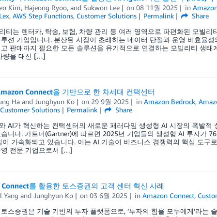
eo Kim
,
Hajeong Ryoo
, and
Sukwon Lee
on
08 11월 2025
in
Amazon
Lex
,
AWS Step Functions
,
Customer Solutions
Permalink
Share
빌리티는 렌터카, 탁송, 보험, 차량 관리 등 여러 영역으로 파편화된 모빌
루션 기업입니다. 분산된 시장이 초래하는 데이터 단절과 운영 비효율성의
고 판매까지 필요한 모든 솔루션을 유기적으로 연결하는 모빌리티 생태계를
차량을 대신 […]
mazon Connect을 기반으로 한 차세대 컨택센터
ung Ha
and
Junghyun Ko
on
29 9월 2025
in
Amazon Bedrock
,
Amaz
Customer Solutions
Permalink
Share
 AI가 혁신하는 컨택센터의 새로운 패러다임 생성형 AI 시장의 폭발적 
습니다. 가트너(Gartner)에 따르면 2025년 기업들의 생성형 AI 투자가
도입이 가속화되고 있습니다. 이는 AI 기술이 비즈니스 경쟁력의 핵심 도구
영 전문 기업으로서 […]
n Connect를 활용한 토스증권의 고객 센터 혁신 사례
l Yang
and
Junghyun Ko
on
03 6월 2025
in
Amazon Connect
,
Custo
토스증권은 기술 기반의 투자 플랫폼으로, ‘투자의 힘을 모두에게’라는 