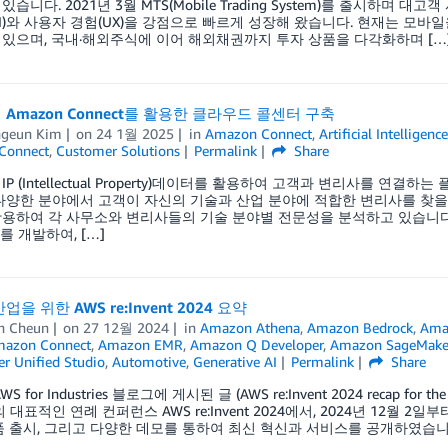
있습니다. 2021년 3월 MTS(Mobile Trading System)를 출시하
)와 사용자 경험(UX)을 강점으로 빠르게 성장해 왔습니다. 현재는 모바일을 넘어 
있으며, 국내·해외주식에 이어 해외채권까지 투자 상품을 다각화하며 […
Amazon Connect를 활용한 클라우드 콜센터 구축
geun Kim
on
24 1월 2025
in
Amazon Connect
,
Artificial Intelligenc
Connect
,
Customer Solutions
Permalink
Share
P (Intellectual Property)데이터를 활용하여 고객과 변리사를 연결하
다양한 분야에서 고객이 자신의 기술과 산업 분야에 적합한 변리사를 찾을 수
용하여 각 사무소와 변리사들의 기술 분야별 전문성을 분석하고 있습니다. 
)’를 개발하여, […]
을 위한 AWS re:Invent 2024 요약
n Cheun
on
27 12월 2024
in
Amazon Athena
,
Amazon Bedrock
,
Amaz
azon Connect
,
Amazon EMR
,
Amazon Q Developer
,
Amazon SageMake
r Unified Studio
,
Automotive
,
Generative AI
Permalink
Share
S for Industries 블로그에 게시된 글 (AWS re:Invent 2024 recap fo
의 대표적인 연례 컨퍼런스 AWS re:Invent 2024에서, 2024년 12월
품 출시, 그리고 다양한 데모를 통하여 최신 혁신과 서비스를 공개하였습니다