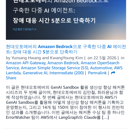
현대오토에버의 Amazon Bedrock으로 구축한 다중 AI 에이전
트: 장애 대응 시간 5분으로 단축하기
by
Yunsang Hwang
and
KwangYoung Kim
on
22 5월 2026
in
Amazon API Gateway
,
Amazon Bedrock
,
Amazon OpenSearch
Service
,
Amazon Simple Storage Service (S3)
,
Automotive
,
AWS
Lambda
,
Generative AI
,
Intermediate (200)
Permalink
Share
이 글은 현대오토에버의 GenAI Sandbox 활용 생산성 향상 해커톤
시리즈의 두 번째 글이며, 현대오토에버의 김만철, 최라윤님과 함
께 작성하였습니다. 첫 번째 글에서는 현대오토에버와 AWS가
GenAI Sandbox를 활용해 어떻게 생산성 향상 해커톤을 기획하고
운영했는지, 그리고 14개 팀 150여 명이 참여한 이 행사의 전반적
인 성과를 소개했습니다. 이번 글에서는 해커톤 수상 팀 중 하나인
ErrorWatcher 팀이 AWS에서 LangGraph와 Claude를 […]