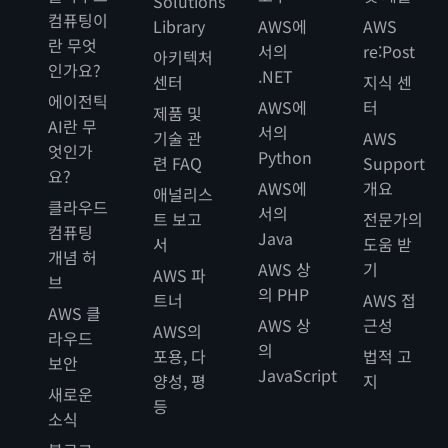
Solutions
컴퓨팅이
Library
AWS에
AWS
란 무엇
서의
re:Post
아키텍처
인가요?
.NET
센터
지식 센
에이전틱
AWS에
터
제품 및
AI란 무
서의
기술 관
AWS
엇인가
Python
련 FAQ
Support
요?
AWS에
개요
애널리스
클라우드
서의
트 보고
전문가의
컴퓨팅
Java
서
도움 받
개념 허
AWS 상
기
AWS 파
브
의 PHP
트너
AWS 접
AWS 클
AWS 상
근성
AWS의
라우드
의
포용, 다
법적 고
보안
JavaScript
양성, 평
지
새로운
등
소식