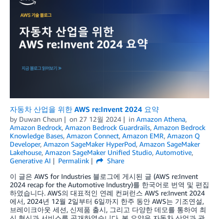
자동차 산업을 위한 AWS re:Invent 2024 요약
by
Duwan Cheun
on
27 12월 2024
in
Amazon Athena
,
Amazon Bedrock
,
Amazon Bedrock Guardrails
,
Amazon Bedrock
Knowledge Bases
,
Amazon Connect
,
Amazon EMR
,
Amazon Q
Developer
,
Amazon SageMaker HyperPod
,
Amazon SageMaker
Lakehouse
,
Amazon SageMaker Unified Studio
,
Automotive
,
Generative AI
Permalink
Share
이 글은 AWS for Industries 블로그에 게시된 글 (AWS re:Invent
2024 recap for the Automotive Industry)를 한국어로 번역 및 편집
하였습니다. AWS의 대표적인 연례 컨퍼런스 AWS re:Invent 2024
에서, 2024년 12월 2일부터 6일까지 한주 동안 AWS는 기조연설,
브레이크아웃 세션, 신제품 출시, 그리고 다양한 데모를 통하여 최
신 혁신과 서비스를 공개하였습니다. 본 요약은 자동차 산업과 관