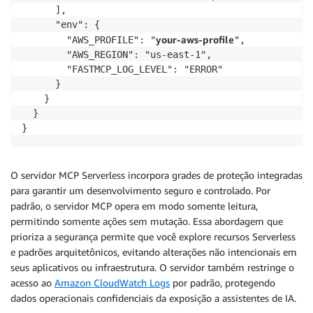
      ],

      "env": { 

your-aws-profile
        "AWS_PROFILE": "
",

        "AWS_REGION": "us-east-1",

        "FASTMCP_LOG_LEVEL": "ERROR"

      }

    }

  }

}
O servidor MCP Serverless incorpora grades de proteção integradas
para garantir um desenvolvimento seguro e controlado. Por
padrão, o servidor MCP opera em modo somente leitura,
permitindo somente ações sem mutação. Essa abordagem que
prioriza a segurança permite que você explore recursos Serverless
e padrões arquitetônicos, evitando alterações não intencionais em
seus aplicativos ou infraestrutura. O servidor também restringe o
acesso ao
Amazon CloudWatch Logs
por padrão, protegendo
dados operacionais confidenciais da exposição a assistentes de IA.