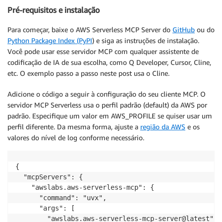
Pré-requisitos e instalação
Para começar, baixe o AWS Serverless MCP Server do
GitHub
ou do
Python Package Index (PyPI
) e siga as instruções de instalação.
Você pode usar esse servidor MCP com qualquer assistente de
codificação de IA de sua escolha, como Q Developer, Cursor, Cline,
etc. O exemplo passo a passo neste post usa o Cline.
Adicione o código a seguir à configuração do seu cliente MCP. O
servidor MCP Serverless usa o perfil padrão (default) da AWS por
padrão. Especifique um valor em AWS_PROFILE se quiser usar um
perfil diferente. Da mesma forma, ajuste a
região da AWS
e os
valores do nível de log conforme necessário.
{

  "mcpServers": {

    "awslabs.aws-serverless-mcp": {

      "command": "uvx",

      "args": [

        "awslabs.aws-serverless-mcp-server@latest"
