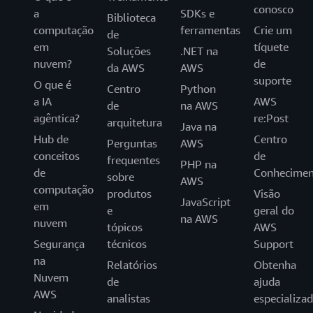
conosco
a
SDKs e
Biblioteca
computação
ferramentas
Crie um
de
em
tíquete
Soluções
.NET na
nuvem?
de
da AWS
AWS
suporte
O que é
Centro
Python
a IA
AWS
de
na AWS
agêntica?
re:Post
arquitetura
Java na
Hub de
Centro
Perguntas
AWS
conceitos
de
frequentes
PHP na
de
Conhecimen
sobre
AWS
computação
produtos
Visão
JavaScript
em
e
geral do
na AWS
nuvem
tópicos
AWS
Segurança
técnicos
Support
na
Relatórios
Obtenha
Nuvem
de
ajuda
AWS
analistas
especializa