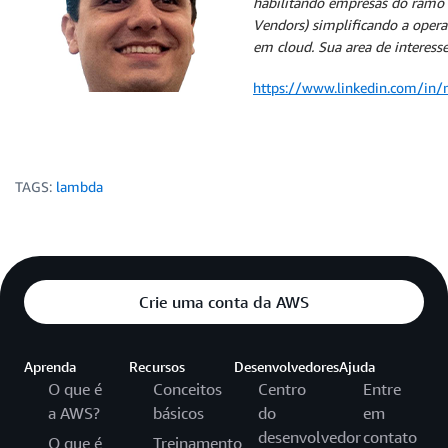
habilitando empresas do ramo 
Vendors) simplificando a oper
em cloud. Sua area de interesse
https://www.linkedin.com/in/n
TAGS:
lambda
Crie uma conta da AWS
Aprenda
Recursos
Desenvolvedores
Ajuda
O que é
Conceitos
Centro
Entre
a AWS?
básicos
do
em
desenvolvedor
contato
O que é
Treinamento