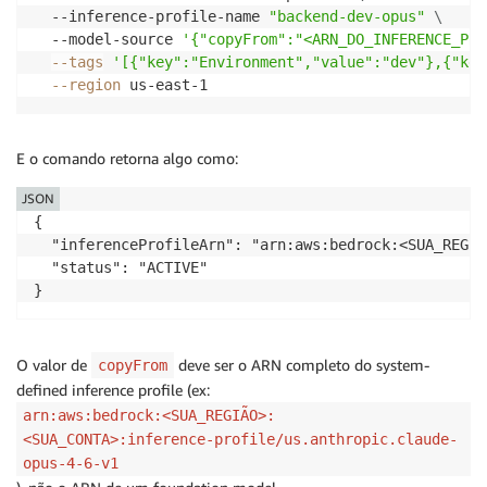
  --inference-profile-name 
"backend-dev-opus"
\
  --model-source 
'{"copyFrom":"<ARN_DO_INFERENCE_PRO
--tags
'[{"key":"Environment","value":"dev"},{"key
--region
E o comando retorna algo como:
JSON
{

  "inferenceProfileArn": "arn:aws:bedrock:<SUA_REGIÃ
  "status": "ACTIVE"

O valor de
deve ser o ARN completo do system-
copyFrom
defined inference profile (ex:
arn:aws:bedrock:<SUA_REGIÃO>:
<SUA_CONTA>:inference-profile/us.anthropic.claude-
opus-4-6-v1