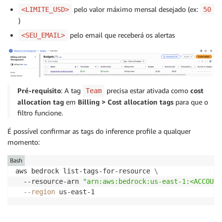
  }]'
\
pelo valor máximo mensal desejado (ex:
<LIMITE_USD>
50
--region
)
pelo email que receberá os alertas
<SEU_EMAIL>
Pré-requisito
: A tag
precisa estar ativada como
cost
Team
allocation tag
em
Billing > Cost allocation tags
para que o
filtro funcione.
É possível confirmar as tags do inference profile a qualquer
momento:
Bash
aws bedrock list-tags-for-resource 
\
  --resource-arn 
"arn:aws:bedrock:us-east-1:<ACCOUNT
--region
 us-east-1