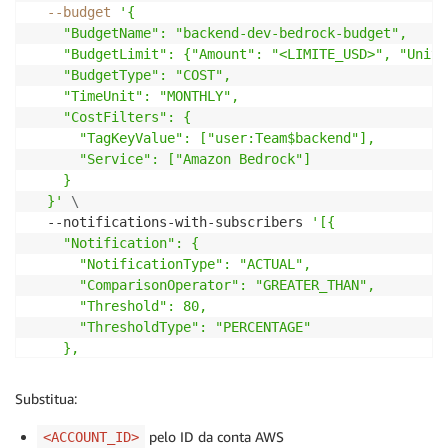
--budget
'{

    "BudgetName": "backend-dev-bedrock-budget",

    "BudgetLimit": {"Amount": "<LIMITE_USD>", "Unit"
    "BudgetType": "COST",

    "TimeUnit": "MONTHLY",

    "CostFilters": {

      "TagKeyValue": ["user:Team$backend"],

      "Service": ["Amazon Bedrock"]

    }

  }'
\
  --notifications-with-subscribers 
'[{

    "Notification": {

      "NotificationType": "ACTUAL",

      "ComparisonOperator": "GREATER_THAN",

      "Threshold": 80,

      "ThresholdType": "PERCENTAGE"

    },

    "Subscribers": [{

      "SubscriptionType": "EMAIL",

Substitua:
      "Address": "<SEU_EMAIL>"

    }]

pelo ID da conta AWS
<ACCOUNT_ID>