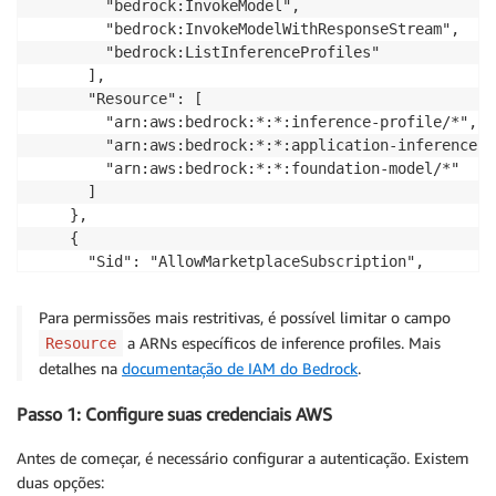
        "bedrock:InvokeModel",

        "bedrock:InvokeModelWithResponseStream",

        "bedrock:ListInferenceProfiles"

      ],

      "Resource": [

        "arn:aws:bedrock:*:*:inference-profile/*",

        "arn:aws:bedrock:*:*:application-inference-p
        "arn:aws:bedrock:*:*:foundation-model/*"

      ]

    },

    {

      "Sid": "AllowMarketplaceSubscription",

      "Effect": "Allow",

      "Action": [

Para permissões mais restritivas, é possível limitar o campo
        "aws-marketplace:ViewSubscriptions",

a ARNs específicos de inference profiles. Mais
Resource
        "aws-marketplace:Subscribe"

detalhes na
documentação de IAM do Bedrock
.
      ],

      "Resource": "*",

Passo 1: Configure suas credenciais AWS
      "Condition": {

        "StringEquals": {

Antes de começar, é necessário configurar a autenticação. Existem
          "aws:CalledViaLast": "bedrock.amazonaws.com
duas opções:
        }
