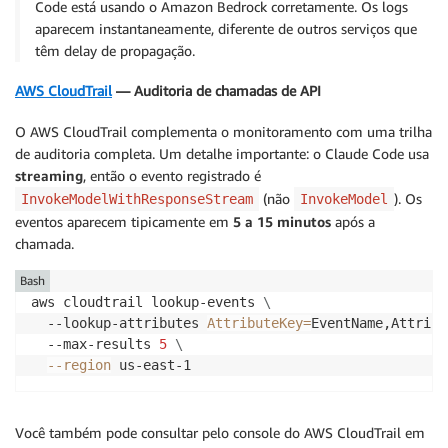
Code está usando o Amazon Bedrock corretamente. Os logs
aparecem instantaneamente, diferente de outros serviços que
têm delay de propagação.
AWS CloudTrail
— Auditoria de chamadas de API
O AWS CloudTrail complementa o monitoramento com uma trilha
de auditoria completa. Um detalhe importante: o Claude Code usa
streaming
, então o evento registrado é
(não
). Os
InvokeModelWithResponseStream
InvokeModel
eventos aparecem tipicamente em
5 a 15 minutos
após a
chamada.
Bash
aws cloudtrail lookup-events 
\
  --lookup-attributes 
AttributeKey
=
EventName,Attribu
  --max-results 
5
\
--region
Você também pode consultar pelo console do AWS CloudTrail em