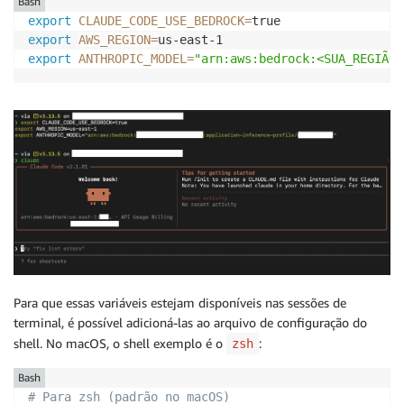
Bash
export
CLAUDE_CODE_USE_BEDROCK
=
export
AWS_REGION
=
export
ANTHROPIC_MODEL
=
"arn:aws:bedrock:<SUA_REGIÃO>
Para que essas variáveis estejam disponíveis nas sessões de
terminal, é possível adicioná-las ao arquivo de configuração do
shell. No macOS, o shell exemplo é o
:
zsh
Bash
# Para zsh (padrão no macOS)