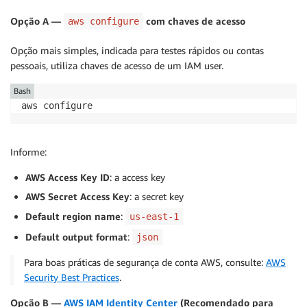
      }

Opção A —
com chaves de acesso
aws configure
    }

  ]

Opção mais simples, indicada para testes rápidos ou contas
pessoais, utiliza chaves de acesso de um IAM user.
Bash
Informe:
AWS Access Key ID
: a access key
AWS Secret Access Key
: a secret key
Default region name
:
us-east-1
Default output format
:
json
Para boas práticas de segurança de conta AWS, consulte:
AWS
Security Best Practices
.
Opção B —
AWS IAM Identity Center
(Recomendado para