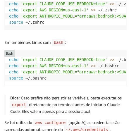
echo
'export CLAUDE_CODE_USE_BEDROCK=true'
>>
echo
'export AWS_REGION=us-east-1'
>>
echo
'export ANTHROPIC_MODEL="arn:aws:bedrock:<SUA_R
source
Em ambientes Linux com
:
bash
Bash
echo
'export CLAUDE_CODE_USE_BEDROCK=true'
>>
echo
'export AWS_REGION=us-east-1'
>>
echo
'export ANTHROPIC_MODEL="arn:aws:bedrock:<SUA_R
source
Dica
: Caso prefira não persistir as variáveis, basta executar os
diretamente no terminal antes de iniciar o Claude
export
Code. Eles valem apenas para a sessão atual.
Se foi utilizado
(opção A), as credenciais são
aws configure
carregadas automaticamente do
.
~/.aws/credentials