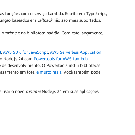
uas funções com o serviço Lambda. Escrito em TypeScript,
unção baseados em
callback
não são mais suportados.
o
runtime
e na biblioteca padrão. Com este lançamento,
)
,
AWS SDK for JavaScript
,
AWS Serverless Application
r o Node.js 24 com
Powertools for AWS Lambda
 de desenvolvimento. O Powertools inclui bibliotecas
essamento em lote,
e muito mais
. Você também pode
e usar o novo
runtime
Node.js 24 em suas aplicações