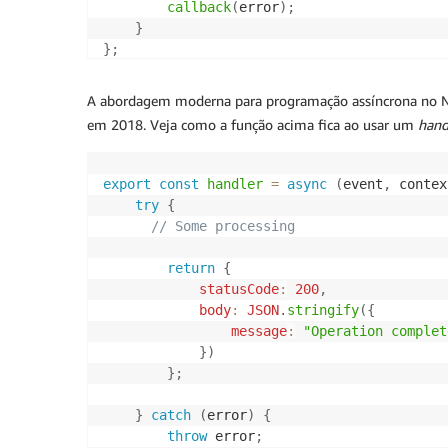
callback
(
error
)
;
}
}
;
A abordagem moderna para programação assíncrona no No
em 2018. Veja como a função acima fica ao usar um
hand
export
const
handler
=
async
(
event
,
 contex
try
{
// Some processing
return
{
statusCode
:
200
,
body
:
JSON
.
stringify
(
{
message
:
"Operation complet
}
)
}
;
}
catch
(
error
)
{
throw
 error
;