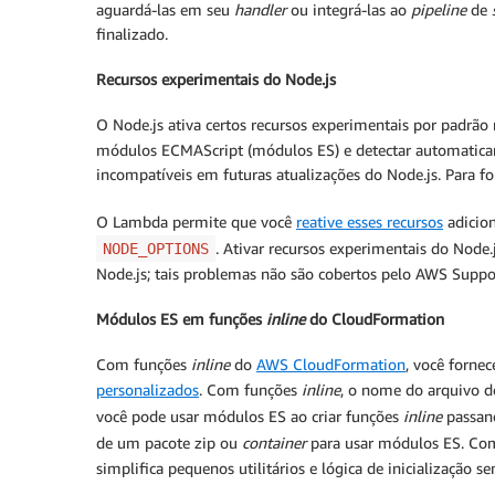
aguardá-las em seu
handler
ou integrá-las ao
pipeline
de
finalizado.
Recursos experimentais do Node.js
O Node.js ativa certos recursos experimentais por padrã
módulos ECMAScript (módulos ES) e detectar automatica
incompatíveis em futuras atualizações do Node.js. Para f
O Lambda permite que você
reative esses recursos
adicio
. Ativar recursos experimentais do Nod
NODE_OPTIONS
Node.js; tais problemas não são cobertos pelo AWS Supp
Módulos ES em funções
inline
do CloudFormation
Com funções
inline
do
AWS CloudFormation
, você forne
personalizados
. Com funções
inline
, o nome do arquivo 
você pode usar módulos ES ao criar funções
inline
passan
de um pacote zip ou
container
para usar módulos ES. Com
simplifica pequenos utilitários e lógica de inicialização