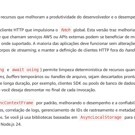
e recursos que melhoram a produtividade do desenvolvedor e o desempe
cliente HTTP que impulsiona o ⁠
fetch
global. Esta versão traz melhor
e que chamam serviços AWS ou APIs externas podem se beneficiar de 
 onde suportado. A maioria das aplicações deve funcionar sem alteraç
corpos de
streaming
, e manter a definição de clientes HTTP fora do
hand
e
) permite limpeza determinística de recursos qua
ng
⁠await using
ms
,
buffers
temporários ou
handles
de arquivo, sejam descartados pront
e longa duração, por exemplo, clientes SDK ou pools de banco de dados
ue você deseja desmontar no final de cada invocação.
por padrão, melhorando o desempenho e a confiabili
ncContextFrame
s, correlação de logs, gerenciamento de IDs de rastreamento e metadad
 Se você já usa bibliotecas baseadas em ⁠
para
AsyncLocalStorage
 Node.js 24.