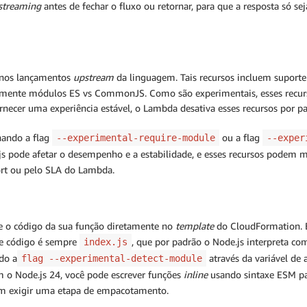
streaming
antes de fechar o fluxo ou retornar, para que a resposta só se
o nos lançamentos
upstream
da linguagem. Tais recursos incluem suport
mente módulos ES vs CommonJS. Como são experimentais, esses recurs
ornecer uma experiência estável, o Lambda desativa esses recursos por 
nando a flag
ou a flag
--experimental-require-module
--exper
e.js pode afetar o desempenho e a estabilidade, e esses recursos podem
ort ou pelo SLA do Lambda.
ce o código da sua função diretamente no
template
do CloudFormation. E
de código é sempre
, que por padrão o Node.js interpret
index.js
do a
através da variável de
flag --experimental-detect-module
 o Node.js 24, você pode escrever funções
inline
usando sintaxe ESM pa
 sem exigir uma etapa de empacotamento.