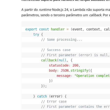
A partir do
runtime
Node.js 24, o Lambda não suporta mai
parâmetros, sendo o terceiro parâmetro um
callback
. Por
export
const
handler
=
(
event
,
 context
,
 cal
try
{
// Some processing...
// Success case
// First parameter (error) is null,
callback
(
null
,
{
statusCode
:
200
,
body
:
JSON
.
stringify
(
{
message
:
"Operation complet
}
)
}
)
;
}
catch
(
error
)
{
// Error case
// First parameter contains the err