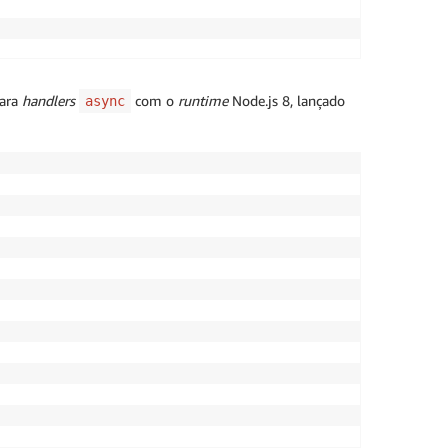
para
handlers
com o
runtime
Node.js 8, lançado
async