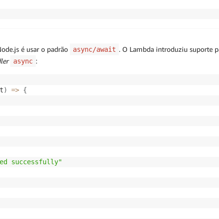
de.js é usar o padrão
. O Lambda introduziu suporte 
async/await
ler
:
async
t
)
=>
{
ed successfully"