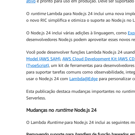
ativo
e pronto para uso em produção. Deve ser suportad
O
runtime
Lambda para Node.js 24 inclui uma nova imp
o novo RIC simplifica e otimiza o suporte ao Node.js no 
O Node.js 24 inclui várias adições à linguagem, como
Exp
desenvolvedores Node.js podem aproveitar esses novos rec
Você pode desenvolver funções Lambda Node.js 24 usan
Model (AWS SAM)
,
AWS Cloud Development Kit (AWS CD
(TypeScript)
, um kit de ferramentas para desenvolvedores
para suportar tarefas comuns como observabilidade, int
usar o Node.js 24 com
Lambda@Edge
para personalizar c
Esta publicação destaca mudanças importantes no
runtim
Serverless.
Mudanças no
runtime
Node.js 24
O Lambda
Runtime
para Node.js 24 inclui as seguintes 
Removendo suporte para
handlers
de função baseados e