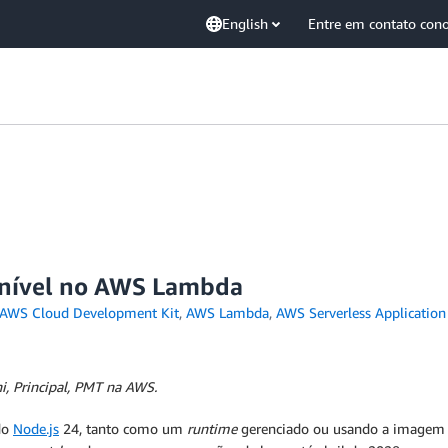
English
Entre em contato con
onível no AWS Lambda
AWS Cloud Development Kit
,
AWS Lambda
,
AWS Serverless Applicatio
i, Principal, PMT na AWS.
do
Node.js
24, tanto como um
runtime
gerenciado ou usando a imagem