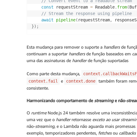
// Convert event to a readable stream
const
 requestStream 
=
 Readable
.
from
(
Buf
// Stream the response using pipeline
await
pipeline
(
requestStream
,
 responseS
}
)
;
Esta mudança para remover o suporte a
handlers
de funç
continuam a suportar
handlers
de função baseados em
ca
uma das assinaturas de
handler
de função suportadas
Como parte desta mudança,
context.callbackWaitsF
e
também foram removi
context.fail
context.done
consistente.
Harmonizando comportamento de
streaming
e não-
stre
O
runtime
Node.js 24 também resolve uma inconsistência
uma vez que o
handler
retornasse
exceto ao usar
streami
não-
streaming
, e o Lambda não aguarda mais promessas 
exemplo, temporizadores pendentes,
fetches
ou
callbacks