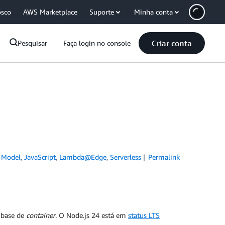
osco
AWS Marketplace
Suporte
Minha conta
Criar conta
Pesquisar
Faça login no console
n Model
,
JavaScript
,
Lambda@Edge
,
Serverless
Permalink
 base de
container
. O Node.js 24 está em
status LTS