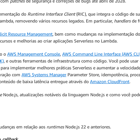
o com
patches
de segurança e correções de bugs até abril de 2028.
lementação do
Runtime Interface Client
(RIC), que integra o código de s
Lambda, removendo vários recursos legados. Em particular,
handlers
de f
licit Resource Management
, bem como mudanças na implementação d
ursos e melhorias ao criar aplicações Serverless no Lambda.
do o
AWS Management Console
,
AWS Command Line Interface (AWS CLI
K)
, e outras ferramentas de infraestrutura como código. Você pode usa
 para implementar melhores práticas Serverless e aumentar a velocidade
egração com
AWS Systems Manager
Parameter Store, idempotência, proc
onteúdo de baixa latência entregue através do
Amazon CloudFront
.
e
Node.js, atualizações notáveis da linguagem Node.js e como você pod
mudanças em relação aos
runtimes
Node.js 22 e anteriores.
m
callback