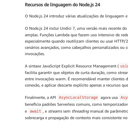
Recursos de linguagem do Node.js 24
O Node.js 24 introduz várias atualizações de linguagem 
O Node.js 24 inclui Undici 7, uma versão mais recente do 
amplas. Funções Lambda que fazem uso intensivo de red
especialmente quando reutilizam clientes ou usar HTTP/2
cenários avançados, como cabeçalhos personalizados ou 
invocações.
A sintaxe JavaScript Explicit Resource Management (⁠
usi
facilita garantir que objetos de curta duração, como
strea
entre invocações warm. É recomendável manter clientes d
conexão, e aplicar descarte explícito apenas a recursos q
Finalmente, a API ⁠
agora usa ⁠
AsyncLocalStorage
Asy
beneficia padrões Serverless comuns, como temporizadore
e
, e
streams
sem
threading
manual de parâmetros.
await
sobrecarga e propagação de contexto mais consistente no