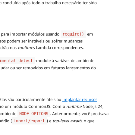
ja concluída após todo o trabalho necessário ter sido
e para importar módulos usando
em
require()
os podem ser instáveis ou sofrer mudanças
padrão nos
runtimes
Lambda correspondentes.
-module à variável de ambiente
imental-detect
 mudar ou ser removidos em futuros lançamentos do
las são particularmente úteis ao
implantar recursos
a como um módulo CommonJS. Com o
runtime
Node.js 24,
 ambiente
. Anteriormente, você precisava
NODE_OPTIONS
drão (
) e
top-level await
), o que
import/export