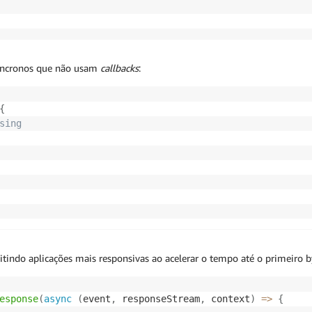
íncronos que não usam
callbacks
:
{
sing
tindo aplicações mais responsivas ao acelerar o tempo até o primeiro b
esponse
(
async
(
event
,
 responseStream
,
 context
)
=>
{