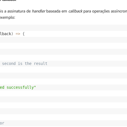
s a assinatura de
handler
baseada em
callback
para operações assíncro
 exemplo:
lback
)
=>
{
 second is the result
ed successfully"
or