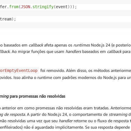
fer
.
from
(
JSON
.
stringify
(
event
)
)
)
;
tream
)
;
ão baseados em
callback
afeta apenas os
runtimes
Node.js 24 (e posterio
llback
. Ao migrar funções que usam
handlers
baseados em
callback
para 
foi removido. Além disso, os métodos anteriorm
orEmptyEventLoop
dos. Isso alinha o runtime com padrões modernos do Node.js para um 
aming
para promessas não resolvidas
 anterior em como promessas não resolvidas eram tratadas. Anteriorm
ng
de resposta
. A partir do Node.js 24, o comportamento de
streaming
d
não resolvidas uma vez que seu
handler
retorne ou o fluxo de resposta
enfileirados) não é aguardado implicitamente. Se sua resposta depende d