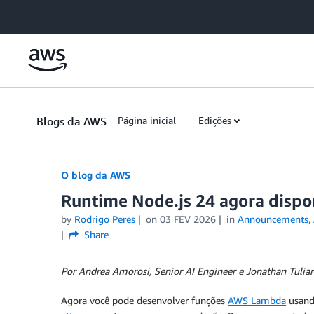
Skip to Main Content
Blogs da AWS
Página inicial
Edições
O blog da AWS
Runtime Node.js 24 agora disp
by
Rodrigo Peres
on
03 FEV 2026
in
Announcements
,
Share
Por Andrea Amorosi, Senior AI Engineer e Jonathan Tulian
Agora você pode desenvolver funções
AWS Lambda
usan