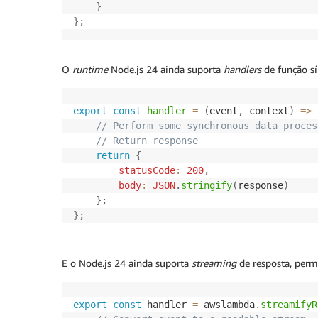
}
}
;
O
runtime
Node.js 24 ainda suporta
handlers
de função s
export
const
handler
=
(
event
,
 context
)
=>
// Perform some synchronous data proces
// Return response
return
{
statusCode
:
200
,
body
:
JSON
.
stringify
(
response
)
}
;
}
;
E o Node.js 24 ainda suporta
streaming
de resposta, permi
export
const
 handler 
=
 awslambda
.
streamifyR