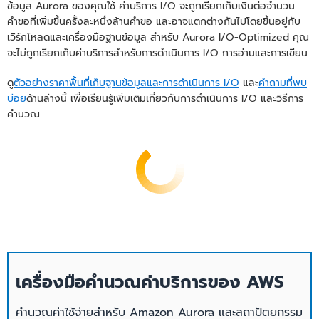
ข้อมูล Aurora ของคุณใช้ ค่าบริการ I/O จะถูกเรียกเก็บเงินต่อจำนวน
ต่อราคาและความต้องการในการคาดการณ์
และระบบเครือข่ายที่สอดคล้องกัน ซึ่ง
คำขอที่เพิ่มขึ้นครั้งละหนึ่งล้านคำขอ และอาจแตกต่างกันไปโดยขึ้นอยู่กับ
ราคาของแอปพลิเคชันของคุณได้
คล้ายคลึงกับที่ใช้ในอินสแตนซ์ที่จัดเตรียมไว้
เวิร์กโหลดและเครื่องมือฐานข้อมูล สำหรับ Aurora I/O-Optimized คุณ
ล่วงหน้าของ Aurora
จะไม่ถูกเรียกเก็บค่าบริการสำหรับการดําเนินการ I/O การอ่านและการเขียน
คุณสามารถเลือกที่จะกำหนดค่าอินสแตนซ์
ดู
ตัวอย่างราคาพื้นที่เก็บฐานข้อมูลและการดำเนินการ I/O
และ
คำถามที่พบ
ทั้งหมดในคลัสเตอร์ฐานข้อมูลของคุณเพื่อใช้
บ่อย
ด้านล่างนี้ เพื่อเรียนรู้เพิ่มเติมเกี่ยวกับการดำเนินการ I/O และวิธีการ
Aurora Standard หรือ Aurora I/O-
คำนวณ
Optimized ตามประสิทธิภาพต่อราคาและ
ความต้องการในการคาดการณ์ราคาของ
แอปพลิเคชันของคุณได้
เวลาแฝงใน
อินสแตนซ์สามารถขยาย
การตอบ
ขนาดไปจนถึงหนึ่งแสน
สนองต่อการ
การดำเนินการต่อวินาที
ขยายขนาด
เวลาแฝงใน
เครื่องมือคำนวณค่าบริการของ AWS
การตอบ
เร็วขึ้นสูงสุด 15 เท่า
เวลาแฝงใน
สนองต่อการ
อินสแตนซ์สามารถขยาย
การตอบ
คำนวณค่าใช้จ่ายสำหรับ Amazon Aurora และสถาปัตยกรรม
ลดทรัพยากร
ขนาดไปจนถึงหนึ่งแสน