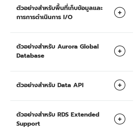
Aurora Serverless
ตัวอย่างสำหรับพื้นที่เก็บข้อมูลและ
การการดำเนินการ I/O
AWS Key Management Service (AWS
ตัวอย่างสำหรับ Aurora Global
KMS)
Database
หน้าราคา AWS KMS
ตัวอย่างที่ 1: ราคาของ Aurora Serverless พร้อม
หน้าราคาของ Amazon
Aurora Standard
S3
ตัวอย่างสำหรับ Data API
การ
ค่าใช้
ตัวอย่างที่ 1: ราคา Data API พร้อม INSERTS แบบ
การใช้งาน
คำนวณ
จ่าย
ผสมและคําขออ่าน
ตัวอย่างสำหรับ RDS Extended
จำนวน RI ที่
ปริมาณ
Support
ตัวอย่างที่ 1: การกำหนดราคาด้วย Aurora
ประเภทอินสแตน
ต้องการ
ปรับขนาดจาก 0.5 ACU เป็น 5
ของ RI
RI เพิ่มเติ
การส่งออกข้อมูลสแนปช็อตไปยัง Amazon
Standard
ซ์
สำหรับ Aurora I/O-
ACU ได้ทันที
ปัจจุบัน
S3