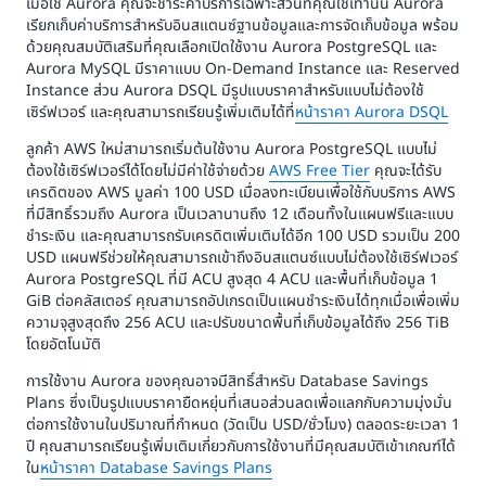
เมื่อใช้ Aurora คุณจะชำระค่าบริการเฉพาะส่วนที่คุณใช้เท่านั้น Aurora
เรียกเก็บค่าบริการสำหรับอินสแตนซ์ฐานข้อมูลและการจัดเก็บข้อมูล พร้อม
ด้วยคุณสมบัติเสริมที่คุณเลือกเปิดใช้งาน Aurora PostgreSQL และ
Aurora MySQL มีราคาแบบ On-Demand Instance และ Reserved
Instance ส่วน Aurora DSQL มีรูปแบบราคาสำหรับแบบไม่ต้องใช้
เซิร์ฟเวอร์ และคุณสามารถเรียนรู้เพิ่มเติมได้ที่
หน้าราคา Aurora DSQL
ลูกค้า AWS ใหม่สามารถเริ่มต้นใช้งาน Aurora PostgreSQL แบบไม่
ต้องใช้เซิร์ฟเวอร์ได้โดยไม่มีค่าใช้จ่ายด้วย
AWS Free Tier
คุณจะได้รับ
เครดิตของ AWS มูลค่า 100 USD เมื่อลงทะเบียนเพื่อใช้กับบริการ AWS
ที่มีสิทธิ์รวมถึง Aurora เป็นเวลานานถึง 12 เดือนทั้งในแผนฟรีและแบบ
ชำระเงิน และคุณสามารถรับเครดิตเพิ่มเติมได้อีก 100 USD รวมเป็น 200
USD แผนฟรีช่วยให้คุณสามารถเข้าถึงอินสแตนซ์แบบไม่ต้องใช้เซิร์ฟเวอร์
Aurora PostgreSQL ที่มี ACU สูงสุด 4 ACU และพื้นที่เก็บข้อมูล 1
GiB ต่อคลัสเตอร์ คุณสามารถอัปเกรดเป็นแผนชำระเงินได้ทุกเมื่อเพื่อเพิ่ม
ความจุสูงสุดถึง 256 ACU และปรับขนาดพื้นที่เก็บข้อมูลได้ถึง 256 TiB
โดยอัตโนมัติ
การใช้งาน Aurora ของคุณอาจมีสิทธิ์สำหรับ Database Savings
Plans ซึ่งเป็นรูปแบบราคายืดหยุ่นที่เสนอส่วนลดเพื่อแลกกับความมุ่งมั่น
ต่อการใช้งานในปริมาณที่กำหนด (วัดเป็น USD/ชั่วโมง) ตลอดระยะเวลา 1
ปี คุณสามารถเรียนรู้เพิ่มเติมเกี่ยวกับการใช้งานที่มีคุณสมบัติเข้าเกณฑ์ได้
ใน
หน้าราคา Database Savings Plans