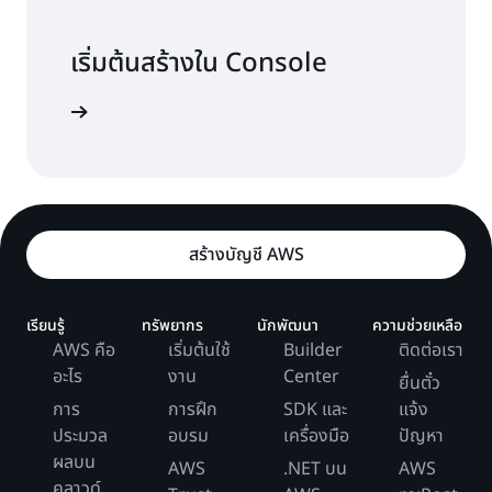
ล้าน *
คําขอ API 300,000 รายการที่
45 ล้าน
2 *
มีเพย์โหลด 64 KB โดยที่ API
รายการ I/O
0.21
เริ่มต้นสร้างใน Console
0.35
แต่ละรายการต้องการ 2 คําขอ
การเขียนที่
USD
I/O การเขียนที่จำลอง
9.00
USD/
การ
ค่าใช้
(64 KB ต้องการ 64 KB / 32
จำลองแบบ
การใช้งาน
แบบ
USD
ล้าน
งชื่อเข้าใช้
คำนวณ
จ่าย
KB หรือ 2 คําขอ API)
*0.20 USD
API
ต่อ 1 ล้าน
(1,000
I/O
-0.35
GB *
USD
30 วัน
50 ล้าน I/O
สําหรับ
+ 20
* 0.20 USD
10.00
คําขอ
GB *
สร้างบัญชี AWS
ต่อ 1 ล้าน
USD
I/O การอ่านและเขียน
คําขอ API ระดับ Free Tier 1
API 1
-0.35
29 วัน
I/O
ล้านรายการเป็นเวลาหนึ่งปี
ล้าน
USD
+ 20
รายการ
การถ่ายโอนข้อมูล
ไม่มี
-
GB *
เรียนรู้
ทรัพยากร
นักพัฒนา
ความช่วยเหลือ
290.25
เป็น
28 วัน
AWS คือ
เริ่มต้นใช้
Builder
ติดต่อเรา
USD
ราคารีเจี้ยนรองที่มี
เวลา
+... +
อะไร
งาน
Center
235.80
ยื่นตั๋ว
Aurora Standard
หนึ่งปี
20 GB
การ
การฝึก
SDK และ
แจ้ง
* 1 วัน)
0.00
ประมวล
อบรม
เครื่องมือ
ปัญหา
*
ตัวอย่างที่ 2: Aurora Global Database พร้อม
USD/
ผลบน
AWS
0.225
.NET บน
AWS
พื้นที่เก็บข้อมูล 1,000 GB
Aurora I/O-Optimized
ค่าใช้จ่าย Data API
เดือน
คลาวด์
USD