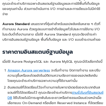
คุณจะชำระค่าบริการเฉพาะอินสแตนซ์ฐานข้อมูลและการใช้พื้นที่เก็บข้อมูล
ของคุณเท่านั้น ส่วนการดำเนินการ I/O การอ่านและการเขียนจะไม่มีค่าใช้
จ่าย
Aurora Standard
เสนอราคาที่คุ้มค่าสำหรับแอปพลิเคชันหลาย ๆ ตัวที่
ทำงานบน Aurora ด้วยรูปแบบการเข้าถึงข้อมูลทั่วไปและการใช้งาน I/O
ในระดับต่ำถึงปานกลาง เมื่อใช้ Aurora Standard คุณจะต้องชำระค่า
บริการอินสแตนซ์ฐานข้อมูล พื้นที่เก็บข้อมูล และ I/O แบบชำระตามคำขอ
ราคาตามอินสแตนซ์ฐานข้อมูล
เมื่อใช้ Aurora PostgreSQL และ Aurora MySQL คุณจะมีตัวเลือกดังนี้
Amazon Aurora serverless
จะเริ่มทำงาน ปิดการทำงาน และปรับ
ความจุขึ้นหรือลงโดยอัตโนมัติตามความต้องการของแอปพลิเคชัน
โดยคุณจะชำระค่าบริการเฉพาะความจุที่ใช้งานเท่านั้น
อินสแตนซ์ที่จัดเตรียมไว้จะทำงานภายในพารามิเตอร์ของประเภทอินส
แตนซ์ที่ได้จัดเตรียมไว้ คุณจะต้องชำระค่าบริการ
ตามชั่วโมงที่อินสแตนซ์
DB
ใช้ไปโดยไม่มีภาระผูกพันในระยะยาวหรือค่าธรรมเนียมล่วงหน้าเมื่อ
เลือกแบบ On-Demand หรือเลือก Reserved Instance ที่จัดเตรียม