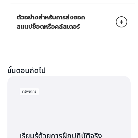
Optimized
5 ACU
ตัวอย่างที่ 1: Aurora Global Database พร้อม
ตัวอย่างสำหรับการส่งออก
db.r6g.large
10
10 * 1.3 = 13
3 db.r6g.
* 0.12
การ
ค่าใช้
Aurora Standard
การใช้งาน
สแนปช็อตหรือคลัสเตอร์
USD
คำนวณ
จ่าย
ต่อ
0.30
6
รันที่ 5 ACU เป็นเวลา 30 นาที
(1,000
db.r6g.4xlarge
20
20 * 1.3 = 26
ACU-
USD
db.r6g.4
GB *
รีเจี้ยนหลัก - สหรัฐอเมริกาฝั่งตะวันออก
ชั่วโมง*
30 วัน
(เวอร์จิเนียฝั่งเหนือ)
30/60
+ 20
ชั่วโมง
ค่าใช้
GB *
การใช้งาน
การคำนวณ
ขั้นตอนถัดไป
จ่าย
5
29 วัน
การ
ค่าใช้
ACU*
การใช้งาน
+ 20
การ
ค่าใช้
คำนวณ
จ่าย
2 *
การใช้งาน
4.5
0.12
GB *
คำนวณ
จ่าย
db.r6i.24xlarge
15
15 * 1.3 = 19.5
db.r6i.large
129.00
db.r6i.24
ทรัพยากร
USD
28 วัน
ลดทรัพยากรจาก 5 ACU เป็น
0.03
(ที่ 0.29
USD
คําขอ API 2.1 ล้านรายการ/
ต่อ
100
+... +
417.60
0.5 ACU ภายใน 3 นาที
2.1 ล้าน
USD
USD ต่อ
เดือน ที่มีเพย์โหลด 64 KB/คํา
ACU-
GB *
20 GB
USD
ส่งออกตาราง 10 GB จาก
* 2 *
ชั่วโมง) * 30
ขอ โดยที่ API แต่ละรายการ
ชั่วโมง*
0.010
1.47
1.00
* 1 วัน)
สแนปช็อต 100 GB (การส่ง
0.35
วัน * 24
ต้องการ 2 คําขอ (64 KB
3/60
USD
USD
USD
อินสแตนซ์ฐานข้อมูล
* 0.10
ออกแยกของข้อมูลจาก
USD/
ชั่วโมง
ต้องการ 64 KB/32 KB หรือ
ชั่วโมง
ต่อ
USD
สแนปช็อตเดียวกันจะไม่นับเพิ่ม)
ล้าน
พื้นที่เก็บข้อมูล 1,000 GB
2 คําขอต่อ API)
GB
เรียนรู้ด้วยการฝึกปฏิบัติจริง
ต่อ GB
80 GB *
เติบโต 2% ต่อวันเป็นเวลา