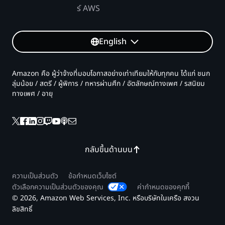
หน้า
ไม่มี
-
API 1
แบบ
ร์ AWS
ข้อมูล*
พันล้าน
350
30 วัน*
รายการ
50 ล้าน I/O *
USD
24
คําขอ API 1 พันล้านรายการ/
* 0.35
0 USD ต่อ 1
-
English
I/O การอ่านและเขียน
ชั่วโมง*
เดือน ที่มีเพย์โหลดน้อยกว่า
USD/
ล้าน I/O
I/O การเขียนสำหรับ 100
60
32 KB
ล้าน
หน้าข้อมูลต่อวินาทีเป็นเวลา
นาที*
45 ล้านใน I/O
-
Amazon คือ ผู้ว่าจ้างที่มอบโอกาสอย่างเท่าเทียมให้กับทุกคน ได้แก่ ชนก
คําขอ
30 วัน (สมมติว่าขนาดหน้า 4
60
การเขียน *
ลุ่มน้อย / สตรี / ผู้พิการ / ทหารผ่านศึก / อัตลักษณ์ทางเพศ / รสนิยม
2.48
API
KB)
วินาที)
การถ่ายโอนข้อมูล
2.75 KB ต่อ
ทางเพศ / อายุ
USD
200
* 0
I/O * 0.02
คําขอ API 200 ล้านรายการ/
ล้าน
40
USD
USD ต่อ GB
เดือน ที่มีเพย์โหลดน้อยกว่า
รายการ
USD
สำหรับ
32 KB
ต้นทุนรีเจี้ยนหลักที่มี
* 0.20
I/O
563.36
Aurora I/O-
USD/
การ
USD
กลับขึ้นด้านบน
Optimized
ล้าน
เขียน -
-0.35
ความเป็นส่วนตัว
ข้อกำหนดเว็บไซต์
ค่าจัดเก็บข้อมูลและ I/O
USD
ตัวเลือกความเป็นส่วนตัวของคุณ
ค่ากำหนดของคุกกี้
290.25
รีเจี้ยนรอง - สหรัฐอเมริกาฝั่งตะวันตก (ออริกอน)
ด้วย Aurora I/O
สําหรับ
© 2026, Amazon Web Services, Inc. หรือบริษัทในเครือ สงวน
USD
Optimized
คําขอ
ค่าใช้
ลิขสิทธิ์
การใช้งาน
การคำนวณ
คําขอ API ระดับ Free Tier
API 1
จ่าย
-0.35