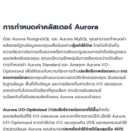
การกำหนดค่าคลัสเตอร์ Aurora
ด้วย Aurora PostgreSQL และ Aurora MySQL คุณสามารถกำหนดค่า
คลัสเตอร์ฐานข้อมูลของคุณเพื่อรันอย่าง
คุ้มค่าใช้จ่าย
โดยไม่คำนึงถึง
ความต้องการในการปรับขนาดหรือการพัฒนารูปแบบการเข้าถึงข้อมูลของ
แอปพลิเคชันของคุณ คุณจะมีความยืดหยุ่นในการเลือกระหว่างตัวเลือก
การกำหนดค่า Aurora Standard และ Amazon Aurora I/O-
Optimized เพื่อให้ตรงกับความต้องการด้าน
ประสิทธิภาพต่อราคา
และ
การ
คาดการณ์ราคา
ของคุณลักษณะเฉพาะของเวิร์กโหลดของคุณ อินสแตนซ์
ในฐานข้อมูล พื้นที่เก็บข้อมูล และการเรียกเก็บค่าบริการ I/O ของคุณจะ
แตกต่างกันไปตามตัวเลือกที่คุณเลือก ค่าบริการอินสแตนซ์
จะมีผลกับทั้งอินสแตนซ์หลักของ Aurora และแบบจำลอง
Aurora I/O-Optimized
ให้
ประสิทธิภาพต่อราคาที่ดีขึ้น
สำหรับ
แอปพลิเคชันที่ใช้ I/O-intensive และราคาที่คาดการณ์ได้ เมื่อใช้ Aurora
I/O-Optimized หากค่าใช้จ่าย I/O ของคุณเกิน 25% ของยอดรวมค่าใช้
จ่ายฐานข้อมูล Aurora คุณสามารถ
ประหยัดค่าใช้จ่ายได้สูงสุดถึง 40%