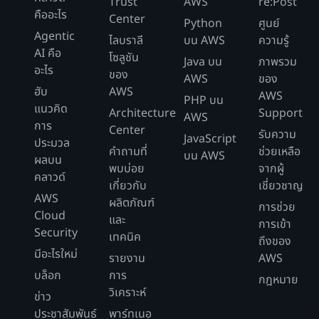
Trust
AWS
re:Post
เติบโต 2% ต่อวันเป็นเวลา
ในปี
คืออะไร
ต่อ
Center
30 วัน
Python
ศูนย์
แรก
เดือน
Agentic
ไลบราลี
บน AWS
ความรู้
รีเจี้ยนหลัก - สหรัฐอเมริกาฝั่งตะวันออก
AI คือ
โซลูชัน
(350
Java บน
ภาพรวม
(เวอร์จิเนียฝั่งเหนือ)
ตัวอย่างที่ 3: ราคา Data API โดยใช้คําขอทุก
อะไร
ของ
หน้า
AWS
ของ
ประเภท
ข้อมูล*
ฮับ
AWS
ค่าใช้
AWS
PHP บน
การใช้งาน
การคำนวณ
30 วัน*
แนวคิด
จ่าย
Architecture
Support
AWS
24
การ
Center
รับความ
2
ชั่วโมง*
JavaScript
ประมวล
การรัน I/O สำหรับ 350 หน้า
คำถามที่
* db.r6i.large
ช่วยเหลือ
60
บน AWS
ผลบน
ข้อมูลต่อวินาทีเป็นเวลา 30
(ที่ 0.377 USD
542.88
พบบ่อย
นาที*
-
จากผู้
วัน (สมมติว่าขนาดหน้า 16
คลาวด์
ต่อชั่วโมง) *
USD
60
เกี่ยวกับ
เชี่ยวชาญ
KB)
AWS
30 วัน * 24
วินาที)
ผลิตภัณฑ์
อินสแตนซ์ฐานข้อมูล
การช่วย
ชั่วโมง
Cloud
* 0
และ
การเข้า
USD
Security
เทคนิค
80 GB *
ถึงของ
สำหรับ
มีอะไรใหม่
0.225 USD
18.00
รายงาน
AWS
I/O
พื้นที่จัดเก็บ
การ
ค่าใช้
ต่อเดือน GB-
USD
การใช้งาน
บล็อก
การ
การอ่าน
กฎหมาย
คำนวณ
จ่าย
เดือน (30 วัน)
วิเคราะห์
ข่าว
(100
คําขอ
ประชาสัมพันธ์
พาร์ทเนอ
I/O การเขียนที่จำลอง