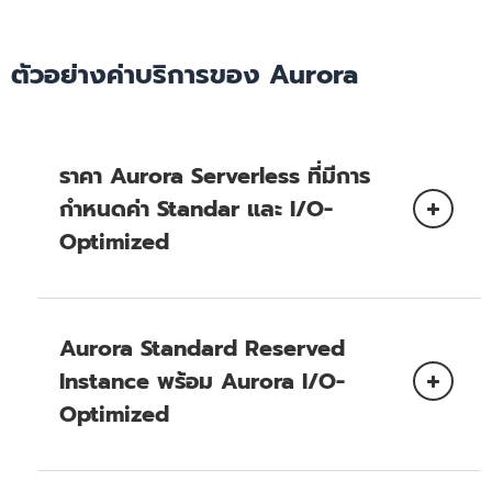
EC2) ใน Availability Zone เดียวกันไม่ต้องเสีย
การส่งออกสแนปช็อต
ค่าใช้จ่าย
Amazon
ตัวอย่างค่าบริการของ Aurora
ข้อมูลที่ถ่ายโอนระหว่าง Availability Zone
Simple Storage Service (Amazon S3)
สำหรับการจำลองคลัสเตอร์ DB จะไม่มีค่าใช้จ่าย
การส่งออกคลัสเตอร์
สำหรับข้อมูลที่ถ่ายโอนระหว่าง Amazon EC2
Instance และอินสแตนซ์ Aurora DB ใน
Aurora
Availability Zone ที่แตกต่างกันภายในรีเจี้ยน
ราคา Aurora Serverless ที่มีการ
Serverless
เดียวกัน จะมีค่าใช้จ่ายสำหรับการถ่ายโอนข้อมูล
AWS Secrets
กำหนดค่า Standar และ I/O-
ระดับเขตของ Amazon EC2 Instance
Manager
AWS
Optimized
Amazon
CloudTrail
Athena
Amazon EMR
Amazon SageMaker
Aurora Standard Reserved
Instance พร้อม Aurora I/O-
Optimized
เอกสารประกอบของ Amazon Aurora