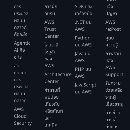
การ
การฝึก
SDK และ
แจ้ง
ประมวล
อบรม
เครื่องมือ
ปัญหา
ผลบน
AWS
.NET บน
AWS
คลาวด์
Trust
AWS
re:Post
คืออะไร
Center
Python
ศูนย์
Agentic
ไลบราลี
บน AWS
ความรู้
AI คือ
โซลูชัน
Java บน
ภาพรวม
อะไร
ของ
AWS
ของ
ฮับ
AWS
AWS
PHP บน
แนวคิด
Architecture
Support
AWS
การ
Center
รับความ
JavaScript
ประมวล
คำถามที่
ช่วยเหลือ
บน AWS
ผลบน
พบบ่อย
จากผู้
คลาวด์
เกี่ยวกับ
เชี่ยวชาญ
AWS
ผลิตภัณฑ์
การช่วย
Cloud
และ
การเข้า
Security
เทคนิค
ถึงของ