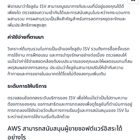
พิจารณาว่าโซลูชัน ISV สามารถบูรณาการกับระบบที่มีอยู่ของคุณได้ดี
เพียงใด ตรวจสอบความเข้ากันได้และการสนับสนุนในระหว่างกระบวนการ
ผสานรวม การผสานรวมเป็นสิ่งสำคัญสำหรับการลดการหยุดชะงักและ
เพิ่มประสิทธิภาพสูงสุด
ค่าใช้จ่ายที่ตามมา
วิเคราะห์ต้นทุนรวมในการเป็นเจ้าของโซลูชัน ISV รวมถึงการซื้อครั้งแรก
การใช้งาน การฝึกอบรม และการบำรุงรักษาอย่างต่อเนื่อง ตรวจสอบให้
แน่ใจว่าค่าใช้จ่ายสอดคล้องกับงบประมาณของคุณและให้ผลตอบแทนที่สม
เหตุสมผลจากการลงทุน ประเมินว่าโซลูชันสามารถปรับให้เข้ากับความ
ท้าทายและการขยายในอนาคตได้โดยไม่ต้องลงทุนเพิ่มเติม
ระดับการให้บริการ
ตรวจสอบข้อตกลงระดับบริการของ ISV เพื่อให้แน่ใจว่าเป็นไปตามความ
ต้องการของคุณ ขอการสาธิตและการทดลองเพื่อดูโซลูชันที่ดำเนินการอยู่
การทดลองใช้ยังช่วยวัดเส้นทางการเรียนรู้และการสนับสนุนของ ISV ใน
ระหว่างช่วงการใช้งานเริ่มต้นอีกด้วย
AWS สามารถสนับสนุนผู้ขายซอฟต์แวร์อิสระได้
อย่างไร