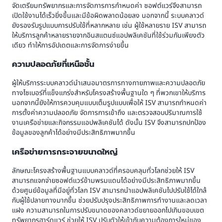
จัดเตรียมทรัพยากรและการจัดการการกำหนดค่า ซอฟต์แวร์จึงสามารถ
เปิดใช้งานได้เร็วยิ่งขึ้นและมีข้อผิดพลาดน้อยลง นอกจากนี้ ระบบคลาวด์
ยังรองรับรูปแบบการปรับใช้ที่หลากหลาย เช่น ผู้ใช้หลายราย ISV สามารถ
ให้บริการลูกค้าหลายรายจากอินสแตนซ์แอปพลิเคชันที่ใช้ร่วมกันเพียงตัว
เดียว ทำให้การอัปเดตและการจัดการง่ายขึ้น
ความปลอดภัยที่เหนือชั้น
ผู้ให้บริการระบบคลาวด์นำเสนอมาตรการทางกายภาพและความปลอดภัย
ทางไซเบอร์ที่แข็งแกร่งสำหรับโครงสร้างพื้นฐานใด ๆ ที่พวกเขาให้บริการ
นอกจากนี้ยังให้การควบคุมแบบเต็มรูปแบบเพื่อให้ ISV สามารถกำหนดค่า
การตั้งค่าความปลอดภัย จัดการการเข้าถึง และตรวจสอบปริมาณการใช้
งานเครือข่ายและกิจกรรมแอปพลิเคชันได้ ดังนั้น ISV จึงสามารถปกป้อง
ข้อมูลของลูกค้าได้อย่างมีประสิทธิภาพมากขึ้น
เครือข่ายการกระจายขนาดใหญ่
ลักษณะโครงสร้างพื้นฐานแบบคลาวด์ที่ครอบคลุมทั่วโลกช่วยให้ ISV
สามารถแจกจ่ายซอฟต์แวร์ข้ามพรมแดนได้อย่างมีประสิทธิภาพมากขึ้น
ด้วยศูนย์ข้อมูลที่มีอยู่ทั่วโลก ISV สามารถนำแอปพลิเคชันไปปรับใช้ได้ใกล้
กับผู้ใช้ปลายทางมากขึ้น ช่วยปรับปรุงประสิทธิภาพการทำงานและลดเวลา
แฝง ความสามารถในการปรับขนาดของคลาวด์ขยายออกไปเกินขอบเขต
ทรัพยากรฮาร์ดแวร์ ช่วยให้ ISV ปรับตัวให้เข้ากับความต้องการใหม่ของ