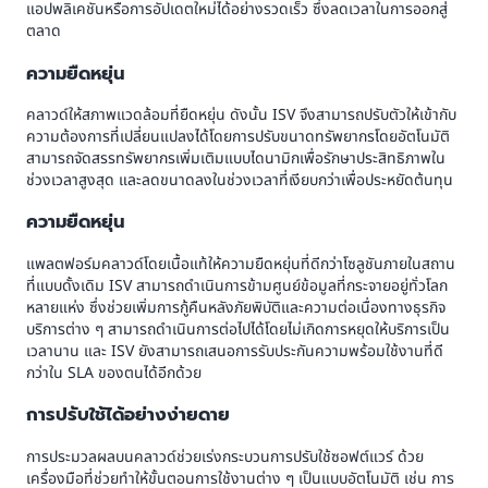
แอปพลิเคชันหรือการอัปเดตใหม่ได้อย่างรวดเร็ว ซึ่งลดเวลาในการออกสู่
ตลาด
ความยืดหยุ่น
คลาวด์ให้สภาพแวดล้อมที่ยืดหยุ่น ดังนั้น ISV จึงสามารถปรับตัวให้เข้ากับ
ความต้องการที่เปลี่ยนแปลงได้โดยการปรับขนาดทรัพยากรโดยอัตโนมัติ
สามารถจัดสรรทรัพยากรเพิ่มเติมแบบไดนามิกเพื่อรักษาประสิทธิภาพใน
ช่วงเวลาสูงสุด และลดขนาดลงในช่วงเวลาที่เงียบกว่าเพื่อประหยัดต้นทุน
ความยืดหยุ่น
แพลตฟอร์มคลาวด์โดยเนื้อแท้ให้ความยืดหยุ่นที่ดีกว่าโซลูชันภายในสถาน
ที่แบบดั้งเดิม ISV สามารถดำเนินการข้ามศูนย์ข้อมูลที่กระจายอยู่ทั่วโลก
หลายแห่ง ซึ่งช่วยเพิ่มการกู้คืนหลังภัยพิบัติและความต่อเนื่องทางธุรกิจ
บริการต่าง ๆ สามารถดำเนินการต่อไปได้โดยไม่เกิดการหยุดให้บริการเป็น
เวลานาน และ ISV ยังสามารถเสนอการรับประกันความพร้อมใช้งานที่ดี
กว่าใน SLA ของตนได้อีกด้วย
การปรับใช้ได้อย่างง่ายดาย
การประมวลผลบนคลาวด์ช่วยเร่งกระบวนการปรับใช้ซอฟต์แวร์ ด้วย
เครื่องมือที่ช่วยทำให้ขั้นตอนการใช้งานต่าง ๆ เป็นแบบอัตโนมัติ เช่น การ