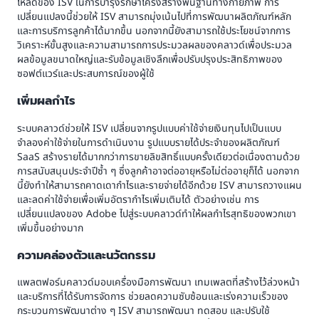
โหลดของ ISV ในการบำรุงรักษาโครงสร้างพื้นฐานทางกายภาพ การ
เปลี่ยนแปลงนี้ช่วยให้ ISV สามารถมุ่งเน้นไปที่การพัฒนาผลิตภัณฑ์หลัก
และการบริการลูกค้าได้มากขึ้น นอกจากนี้ยังสามารถใช้ประโยชน์จากการ
วิเคราะห์ขั้นสูงและความสามารถการประมวลผลของคลาวด์เพื่อประมวล
ผลข้อมูลขนาดใหญ่และรับข้อมูลเชิงลึกเพื่อปรับปรุงประสิทธิภาพของ
ซอฟต์แวร์และประสบการณ์ของผู้ใช้
เพิ่มผลกำไร
ระบบคลาวด์ช่วยให้ ISV เปลี่ยนจากรูปแบบค่าใช้จ่ายเงินทุนไปเป็นแบบ
จำลองค่าใช้จ่ายในการดำเนินงาน รูปแบบรายได้ประจำของผลิตภัณฑ์
SaaS สร้างรายได้มากกว่าการขายลิขสิทธิ์แบบครั้งเดียวต่อเนื่องตามด้วย
การสนับสนุนประจำปีซ้ำ ๆ ซึ่งลูกค้าอาจต่ออายุหรือไม่ต่ออายุก็ได้ นอกจาก
นี้ยังทำให้สามารถคาดเดากำไรและรายจ่ายได้อีกด้วย ISV สามารถวางแผน
และลดค่าใช้จ่ายเพื่อเพิ่มอัตรากำไรเพิ่มเติมได้ ตัวอย่างเช่น การ
เปลี่ยนแปลงของ Adobe ไปสู่ระบบคลาวด์ทำให้ผลกำไรสุทธิของพวกเขา
เพิ่มขึ้นอย่างมาก
ความคล่องตัวและนวัตกรรม
แพลตฟอร์มคลาวด์มอบเครื่องมือการพัฒนา เทมเพลตที่สร้างไว้ล่วงหน้า
และบริการที่ได้รับการจัดการ ช่วยลดความซับซ้อนและเร่งความเร็วของ
กระบวนการพัฒนาต่าง ๆ ISV สามารถพัฒนา ทดสอบ และปรับใช้