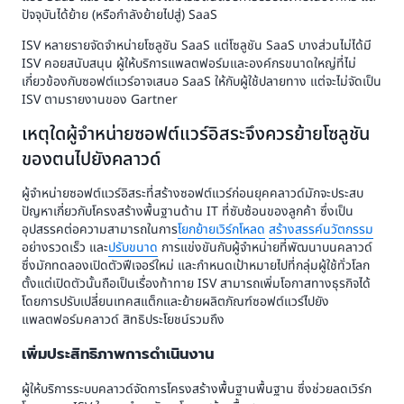
ปัจจุบันได้ย้าย (หรือกำลังย้ายไปสู่) SaaS
ISV หลายรายจัดจำหน่ายโซลูชัน SaaS แต่โซลูชัน SaaS บางส่วนไม่ได้มี
ISV คอยสนับสนุน ผู้ให้บริการแพลตฟอร์มและองค์กรขนาดใหญ่ที่ไม่
เกี่ยวข้องกับซอฟต์แวร์อาจเสนอ SaaS ให้กับผู้ใช้ปลายทาง แต่จะไม่จัดเป็น
ISV ตามรายงานของ Gartner
เหตุใดผู้จำหน่ายซอฟต์แวร์อิสระจึงควรย้ายโซลูชัน
ของตนไปยังคลาวด์
ผู้จำหน่ายซอฟต์แวร์อิสระที่สร้างซอฟต์แวร์ก่อนยุคคลาวด์มักจะประสบ
ปัญหาเกี่ยวกับโครงสร้างพื้นฐานด้าน IT ที่ซับซ้อนของลูกค้า ซึ่งเป็น
อุปสรรคต่อความสามารถในการ
โยกย้ายเวิร์กโหลด
สร้างสรรค์นวัตกรรม
อย่างรวดเร็ว และ
ปรับขนาด
การแข่งขันกับผู้จำหน่ายที่พัฒนาบนคลาวด์
ซึ่งมักทดลองเปิดตัวฟีเจอร์ใหม่ และกำหนดเป้าหมายไปที่กลุ่มผู้ใช้ทั่วโลก
ตั้งแต่เปิดตัวนั้นถือเป็นเรื่องท้าทาย ISV สามารถเพิ่มโอกาสทางธุรกิจได้
โดยการปรับเปลี่ยนเทคสแต็กและย้ายผลิตภัณฑ์ซอฟต์แวร์ไปยัง
แพลตฟอร์มคลาวด์ สิทธิประโยชน์รวมถึง
เพิ่มประสิทธิภาพการดำเนินงาน
ผู้ให้บริการระบบคลาวด์จัดการโครงสร้างพื้นฐานพื้นฐาน ซึ่งช่วยลดเวิร์ก