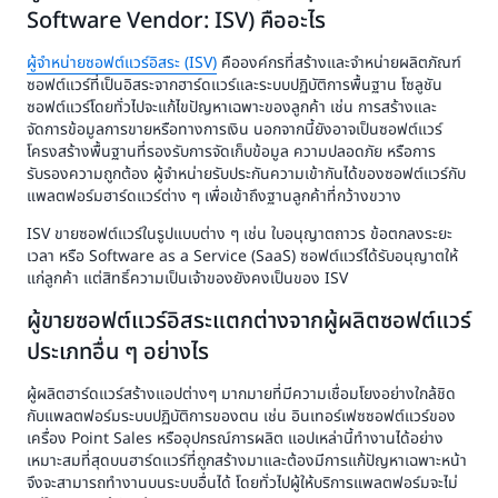
Software Vendor: ISV) คืออะไร
ผู้จำหน่ายซอฟต์แวร์อิสระ (ISV)
คือองค์กรที่สร้างและจำหน่ายผลิตภัณฑ์
ซอฟต์แวร์ที่เป็นอิสระจากฮาร์ดแวร์และระบบปฏิบัติการพื้นฐาน โซลูชัน
ซอฟต์แวร์โดยทั่วไปจะแก้ไขปัญหาเฉพาะของลูกค้า เช่น การสร้างและ
จัดการข้อมูลการขายหรือทางการเงิน นอกจากนี้ยังอาจเป็นซอฟต์แวร์
โครงสร้างพื้นฐานที่รองรับการจัดเก็บข้อมูล ความปลอดภัย หรือการ
รับรองความถูกต้อง ผู้จำหน่ายรับประกันความเข้ากันได้ของซอฟต์แวร์กับ
แพลตฟอร์มฮาร์ดแวร์ต่าง ๆ เพื่อเข้าถึงฐานลูกค้าที่กว้างขวาง
ISV ขายซอฟต์แวร์ในรูปแบบต่าง ๆ เช่น ใบอนุญาตถาวร ข้อตกลงระยะ
เวลา หรือ Software as a Service (SaaS) ซอฟต์แวร์ได้รับอนุญาตให้
แก่ลูกค้า แต่สิทธิ์ความเป็นเจ้าของยังคงเป็นของ ISV
ผู้ขายซอฟต์แวร์อิสระแตกต่างจากผู้ผลิตซอฟต์แวร์
ประเภทอื่น ๆ อย่างไร
ผู้ผลิตฮาร์ดแวร์สร้างแอปต่างๆ มากมายที่มีความเชื่อมโยงอย่างใกล้ชิด
กับแพลตฟอร์มระบบปฏิบัติการของตน เช่น อินเทอร์เฟซซอฟต์แวร์ของ
เครื่อง Point Sales หรืออุปกรณ์การผลิต แอปเหล่านี้ทำงานได้อย่าง
เหมาะสมที่สุดบนฮาร์ดแวร์ที่ถูกสร้างมาและต้องมีการแก้ปัญหาเฉพาะหน้า
จึงจะสามารถทำงานบนระบบอื่นได้ โดยทั่วไปผู้ให้บริการแพลตฟอร์มจะไม่