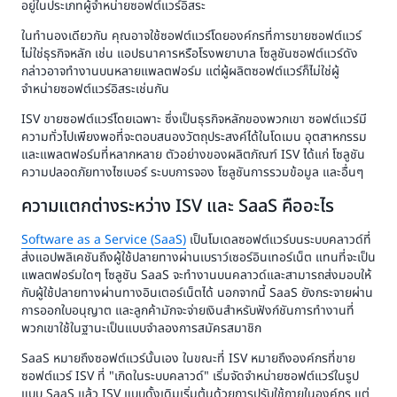
อยู่ในประเภทผู้จำหน่ายซอฟต์แวร์อิสระ
ในทำนองเดียวกัน คุณอาจใช้ซอฟต์แวร์โดยองค์กรที่การขายซอฟต์แวร์
ไม่ใช่ธุรกิจหลัก เช่น แอปธนาคารหรือโรงพยาบาล โซลูชันซอฟต์แวร์ดัง
กล่าวอาจทำงานบนหลายแพลตฟอร์ม แต่ผู้ผลิตซอฟต์แวร์ก็ไม่ใช่ผู้
จำหน่ายซอฟต์แวร์อิสระเช่นกัน
ISV ขายซอฟต์แวร์โดยเฉพาะ ซึ่งเป็นธุรกิจหลักของพวกเขา ซอฟต์แวร์มี
ความทั่วไปเพียงพอที่จะตอบสนองวัตถุประสงค์ได้ในโดเมน อุตสาหกรรม
และแพลตฟอร์มที่หลากหลาย ตัวอย่างของผลิตภัณฑ์ ISV ได้แก่ โซลูชัน
ความปลอดภัยทางไซเบอร์ ระบบการจอง โซลูชันการรวมข้อมูล และอื่นๆ
ความแตกต่างระหว่าง ISV และ SaaS คืออะไร
Software as a Service (SaaS)
เป็นโมเดลซอฟต์แวร์บนระบบคลาวด์ที่
ส่งแอปพลิเคชันถึงผู้ใช้ปลายทางผ่านเบราว์เซอร์อินเทอร์เน็ต แทนที่จะเป็น
แพลตฟอร์มใดๆ โซลูชัน SaaS จะทำงานบนคลาวด์และสามารถส่งมอบให้
กับผู้ใช้ปลายทางผ่านทางอินเตอร์เน็ตได้ นอกจากนี้ SaaS ยังกระจายผ่าน
การออกใบอนุญาต และลูกค้ามักจะจ่ายเงินสำหรับฟังก์ชันการทำงานที่
พวกเขาใช้ในฐานะเป็นแบบจำลองการสมัครสมาชิก
SaaS หมายถึงซอฟต์แวร์นั้นเอง ในขณะที่ ISV หมายถึงองค์กรที่ขาย
ซอฟต์แวร์ ISV ที่ "เกิดในระบบคลาวด์" เริ่มจัดจำหน่ายซอฟต์แวร์ในรูป
แบบ SaaS แล้ว ISV แบบดั้งเดิมเริ่มต้นด้วยการปรับใช้ภายในองค์กร แต่