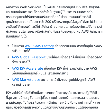
Amazon Web Services เป็นพันธมิตรเชิงกลยุทธ์ ISV เพื่อเร่งธุรกิจ
และขับเคลื่อนการเติบโตที่ทำกำไร ในฐานะผู้ให้บริการระบบคลาวด์ที่
ครอบคลุมและได้รับการยอมรับมากที่สุดในโลก เรามอบบริการที่มี
คุณลักษณะครบครันมากกว่า 200 บริการจากศูนย์ข้อมูลทั่วโลก ไม่ว่าคุณ
จะเป็นบริษัทซอฟต์แวร์ที่กำลังโยกย้ายจากระบบภายในองค์กรไปยังคลาวด์
กำลังขยายบริการใหม่ หรือกำลังคิดค้นธุรกิจของคุณใหม่ AWS ก็สามารถ
สนับสนุนคุณได้
โปรแกรม
AWS SaaS Factory
ช่วยออกแบบและสร้างโซลูชั่น SaaS
ที่ปรับขนาดได้
AWS Global Passport
ช่วยให้คุณเข้าถึงลูกค้าใหม่และเข้าถึงตลาด
ต่างประเทศได้
AWS ISV Accelerate
เชื่อมโยง ISV ที่เข้าร่วมกับทีมขาย AWS
เพื่อขับเคลื่อนธุรกิจใหม่และเร่งรอบการขาย
AWS Marketplace
ขยายการเข้าถึงของคุณไปยังลูกค้า AWS
หลายล้านราย
ISV จะได้รับสิทธิ์เข้าถึงเนื้อหาทางเทคนิคและธุรกิจ แนวทางปฏิบัติที่ดี
ที่สุด สถาปนิกโซลูชัน และผู้เชี่ยวชาญด้านเทคนิคและการตลาดโดยตรง
เราสนับสนุนทั้งทีมธุรกิจและเทคนิคในการเผชิญกับความท้าทายที่หลาก
หลาย ช่วยให้คุณสร้างความแตกต่างให้กับบริษัทซอฟต์แวร์ของคุณและ