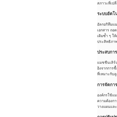
สภาวะที่เปล
ระบบอัตโน
อัลกอริทึมแ
เอกสาร ถอดเ
เดิมซ้ำ ๆ ใ
ประสิทธิภาพที
ประสบการณ์
แมชชีนเลิร์
อิงจากการซื
ที่เหมาะกับล
การจัดการ
องค์กรใช้แม
ความต้องการ
วางแผนและกา