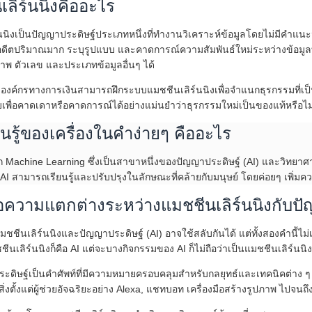
เลิร์นนิงคืออะไร
นนิงเป็นปัญญาประดิษฐ์ประเภทหนึ่งที่ทำงานวิเคราะห์ข้อมูลโดยไม่มีคำแ
ดีตปริมาณมาก ระบุรูปแบบ และคาดการณ์ความสัมพันธ์ใหม่ระหว่างข้อมูลที
าพ ตัวเลข และประเภทข้อมูลอื่นๆ ได้
น องค์กรทางการเงินสามารถฝึกระบบแมชชีนเลิร์นนิงเพื่อจำแนกธุรกรรมที่
าบเพื่อคาดเดาหรือคาดการณ์ได้อย่างแม่นยำว่าธุรกรรมใหม่เป็นของแท้หรือไม
นรู้ของเครื่องในคำง่ายๆ คืออะไร
 Machine Learning ซึ่งเป็นสาขาหนึ่งของปัญญาประดิษฐ์ (AI) และวิทยาศา
บ AI สามารถเรียนรู้และปรับปรุงในลักษณะที่คล้ายกับมนุษย์ โดยค่อยๆ เพิ่ม
อความแตกต่างระหว่างแมชชีนเลิร์นนิงกับปั
แมชชีนเลิร์นนิงและปัญญาประดิษฐ์ (AI) อาจใช้สลับกันได้ แต่ทั้งสองคำนี้ไ
ชีนเลิร์นนิงก็คือ AI แต่จะบางกิจกรรมของ AI ก็ไม่ถือว่าเป็นแมชชีนเลิร์นนิง
ดิษฐ์เป็นคำศัพท์ที่มีความหมายครอบคลุมสำหรับกลยุทธ์และเทคนิคต่าง ๆ ที่ใช
สิ่งตั้งแต่ผู้ช่วยอัจฉริยะอย่าง Alexa, แชทบอท เครื่องมือสร้างรูปภาพ ไปจนถึ