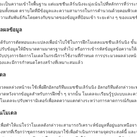
งนี้จะเป็นความเข้าใจพื้นฐาน แต่แมชชีนเลิร์นนิงจะมุ่งเน้นไปที่หลักการที่
บซ้อนทั้งหมด ตราบใดที่มีข้อมูลและความสามารถในการคำนวณด้วยคอมพิวเต
ีความสัมพันธ์กันโดยตรงกับขนาดของข้อมูลที่ป้อนเข้า ระยะต่าง ๆ ของแมชชีนเ
ลผลข้อมูล
ด้รับการตัดทอนและแปลงเพื่อนำไปใช้ในการฝึกโมเดลแมชชีนเลิร์นนิง ขั้นตอนนี
รับข้อมูลให้มีขนาดตามมาตรฐานทั่วไป หรือการเข้ารหัสข้อมูลข้อความให้
ปรับปรุงการจัดการโมเดลในกรณีการใช้งานที่กำหนด การประมวลผลล่วงหน้าจะช่
ข้องและมีการกำหนดโครงสร้างที่เหมาะสมแล้ว
เดล
ะมวลผลล่วงหน้าจะใช้เพื่อฝึกอัลกอริทึมแมชชีนเลิร์นนิง อัลกอริทึมดังกล่
ี่คาดหวังจากข้อมูลสำหรับการฝึกซ้ำ ๆ จากนั้น โมเดลจะเรียนรู้รูปแบบและคว
 โมเดลจะปรับพารามิเตอร์เพื่อลดความแตกต่างระหว่างการคาดการณ์กับผลลัพ
ินโมเดล
เพื่อทำให้แน่ใจว่าโมเดลดังกล่าวจะสามารถวิเคราะห์ข้อมูลที่อยู่นอกเหนือจ
างหากที่เรียกว่าชุดการตรวจสอบมาใช้เพื่อดำเนินการตามจุดประสงค์นี้ แ