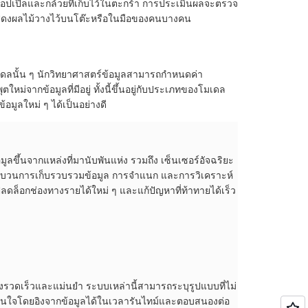
น แอปเปิ้ลและกล้วยที่เก็บไว้ในตะกร้า การประเมินผลจะตรวจ
่แสดงผลไม้วางไว้บนโต๊ะหรือในมือของคนบางคน
มเดลนั้น ๆ นักวิทยาศาสตร์ข้อมูลสามารถกำหนดค่า
หม่จากข้อมูลที่มีอยู่ ทั้งนี้ขึ้นอยู่กับประเภทของโมเดล
มูลใหม่ ๆ ได้เป็นอย่างดี
มูลขึ้นจากแหล่งที่มานับพันแห่ง รวมถึง เซ็นเซอร์อัจฉริยะ
้กระบวนการเก็บรวบรวมข้อมูล การจำแนก และการวิเคราะห์
ดล็อกช่องทางรายได้ใหม่ ๆ และแก้ปัญหาที่ท้าทายได้เร็ว
วดเร็วและแม่นยำ ระบบเหล่านี้สามารถระบุรูปแบบที่ไม่
ดสินใจโดยอิงจากข้อมูลได้ในเวลารันไทม์และตอบสนองต่อ