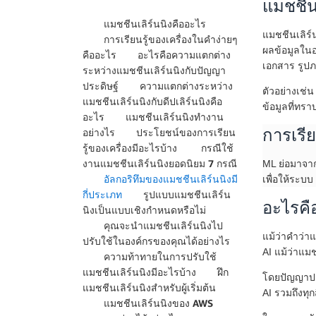
แมชชีน
แมชชีนเลิร์นนิงคืออะไร
แมชชีนเลิร์
การเรียนรู้ของเครื่องในคำง่ายๆ
ผลข้อมูลในอ
คืออะไร
อะไรคือความแตกต่าง
เอกสาร รูปภ
ระหว่างแมชชีนเลิร์นนิงกับปัญญา
ประดิษฐ์
ความแตกต่างระหว่าง
ตัวอย่างเช่
แมชชีนเลิร์นนิงกับดีปเลิร์นนิงคือ
ข้อมูลที่ทร
อะไร
แมชชีนเลิร์นนิงทำงาน
การเรีย
อย่างไร
ประโยชน์ของการเรียน
รู้ของเครื่องมีอะไรบ้าง
กรณีใช้
งานแมชชีนเลิร์นนิงยอดนิยม 7 กรณี
ML ย่อมาจาก
อัลกอริทึมของแมชชีนเลิร์นนิงมี
เพื่อให้ระบ
กี่ประเภท
รูปแบบแมชชีนเลิร์น
อะไรคื
นิงเป็นแบบเชิงกำหนดหรือไม่
คุณจะนำแมชชีนเลิร์นนิงไป
แม้ว่าคำว่า
ปรับใช้ในองค์กรของคุณได้อย่างไร
AI แม้ว่าแมช
ความท้าทายในการปรับใช้
แมชชีนเลิร์นนิงมีอะไรบ้าง
ฝึก
โดยปัญญาประ
แมชชีนเลิร์นนิงสำหรับผู้เริ่มต้น
AI รวมถึงทุก
แมชชีนเลิร์นนิงของ AWS