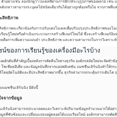
ัน ตัวอย่างเช่น ลองนึกดูว่าโมเดลที่ผ่านการฝึกให้ระบุรูปภาพของผลไม้ เช่
ดังกล่าวสามารถระบุผลไม้ชนิดเดียวกันได้อย่างถูกต้องหรือไม่ จากภาพที
ระสิทธิภาพ
สิทธิภาพจะเกี่ยวข้องกับการปรับแต่งโมเดลเพื่อปรับปรุงประสิทธิภาพของโ
ยนรู้ใหม่หรือดำเนินกระบวนการสร้างฟีเจอร์ใหม่ได้ ซึ่งจะสร้างฟีเจอร์อินพุตใ
มายคือการเพิ่มความแม่นยำ ประสิทธิภาพ และความสามารถในการวิเคราะห์ข้อ
น์ของการเรียนรู้ของเครื่องมีอะไรบ้าง
งผลักดันที่สำคัญเบื้องหลังการตัดสินใจทางธุรกิจ องค์กรสมัยใหม่จะจัดทำข้อ
้า โซเชียลมีเดีย และข้อมูลบันทึกจากแอปพลิเคชัน แมชชีนเลิร์นนิงทำให
้โดยอัตโนมัติและมีประสิทธิภาพมากขึ้น ธุรกิจสามารถกระตุ้นการเติบโต ปล
แมชชีนเลิร์นนิง มีดังนี้
ใจจากข้อมูล
เลิร์นนิงสามารถประมวลผลและวิเคราะห์ปริมาณข้อมูลจำนวนมากได้อย่างร
มูลที่ซับซ้อนและเปลี่ยนแปลงอยู่ตลอดได้แบบเรียลไทม์ องค์กรสามารถตั