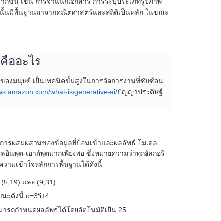
งมากขึ้น เช่น การจำแนกเอกสาร การระบุประเภทรูปภาพ
ั้นมีพื้นฐานมาจากคณิตศาสตร์และสถิติเป็นหลัก ในขณะ
งคืออะไร
งของมนุษย์ เป็นเทคนิคขั้นสูงในการจัดการงานที่ซับซ้อน
aws.amazon.com/what-is/generative-ai/
ปัญญาประดิษฐ์
ว่างการผสมผสานของข้อมูลที่ป้อนเข้าและผลลัพธ์ โมเดล
ูลอินพุต-เอาต์พุตมากเพียงพอ ซึ่งหมายความว่าทุกอัลกอริ
วามเข้าใจหลักการพื้นฐานได้ดังนี้
), (5,19) และ (9,31)
ณะดังนี้ o=3*i+4
สามารถกำหนดผลลัพธ์ได้โดยอัตโนมัติเป็น 25