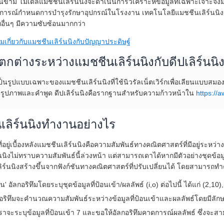
นข้าม โมเดลแมชชีนเลิร์นนิงจะดำเนินการวิเคราะห์ข้อมูลที่เฉพาะเจาะจ
การณ์กำหนดการบำรุงรักษาอุปกรณ์ในโรงงาน เทคโนโลยีแมชชีนเลิร์นนิงน
ทอื่นๆ มีความซับซ้อนมากกว่า
มเติมเกี่ยวกับแมชชีนเลิร์นนิงกับปัญญาประดิษฐ์
กต่างระหว่างแมชชีนเลิร์นนิงกับดีปเลิร์นนิ
ป็นรูปแบบเฉพาะของแมชชีนเลิร์นนิงที่ใช้นิวรัลเน็ตเวิร์กเพื่อเลียนแบบสมอ
จำรูปภาพและคำพูด ดีปเลิร์นนิงคือรากฐานสำหรับความก้าวหน้าใน
https://
เลิร์นนิงทำงานอย่างไร
ี่อยู่เบื้องหลังแมชชีนเลิร์นนิงคือความสัมพันธ์ทางคณิตศาสตร์ที่มีอยู่ระห
นนิงไม่ทราบความสัมพันธ์นี้ล่วงหน้า แต่สามารถเดาได้หากมีตัวอย่างชุดข้อม
ิร์นนิงสร้างขึ้นจากฟังก์ชันทางคณิตศาสตร์ที่ปรับเปลี่ยนได้ โดยสามารถทำค
ฝน' อัลกอริทึมโดยระบุชุดข้อมูลที่ป้อนเข้า/ผลลัพธ์ (i,o) ต่อไปนี้ ได้แก่ (2,10
อริทึมจะคำนวณความสัมพันธ์ระหว่างข้อมูลที่ป้อนเข้าและผลลัพธ์โดยมีลักษ
เราจะระบุข้อมูลที่ป้อนเข้า 7 และขอให้อัลกอริทึมคาดการณ์ผลลัพธ์ ซึ่งจะ