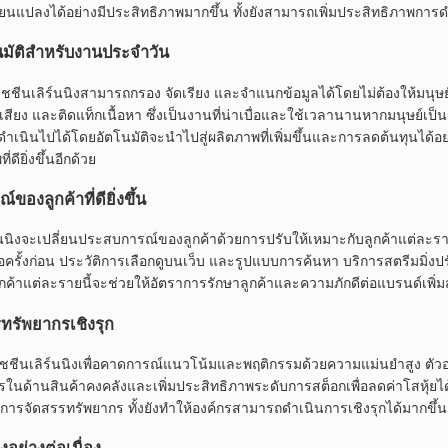
ี่ยนแปลงได้อย่างมีประสิทธิภาพมากขึ้น ทั้งยังสามารถเพิ่มประสิทธิภาพการ
มัติสำหรับงานประจำวัน
มชชีนเลิร์นนิงสามารถกรอง จัดเรียง และจำแนกข้อมูลได้โดยไม่ต้องให้มนุ
สียง และติดแท็กเนื้อหา ซึ่งเป็นงานที่น่าเบื่อและใช้เวลานานหากมนุษย
ห้ดำเนินไปได้โดยอัตโนมัติจะนำไปสู่ผลิตภาพที่เพิ่มขึ้นและการลดต้นทุนได
่ดียิ่งขึ้นอีกด้วย
ของลูกค้าที่ดียิ่งขึ้น
นนิงจะเปลี่ยนประสบการณ์ของลูกค้าด้วยการปรับให้เหมาะกับลูกค้าแต่ละราย 
้อครั้งก่อน ประวัติการเลือกดูบนเว็บ และรูปแบบการค้นหา บริการสตรีมม
ูกค้าแต่ละรายนี้จะช่วยให้อัตราการรักษาลูกค้าและความภักดีต่อแบรนด์เพิ่มส
ทรัพยากรเชิงรุก
ชชีนเลิร์นนิงเพื่อคาดการณ์แนวโน้มและพฤติกรรมด้วยความแม่นยำสูง ตั
ในด้านสินค้าคงคลังและเพิ่มประสิทธิภาพระดับการสต็อกเพื่อลดค่าโสหุ้ยไ
รจัดสรรทรัพยากร ทั้งยังทำให้องค์กรสามารถดำเนินการเชิงรุกได้มากขึ้น แ