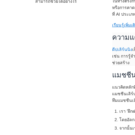
สามารถช่วยได้อย่างไร
ในทางตรงกั
หรือการคาด
ที่ AI ประเภ
เรียนรู้เพิ่
ความแต
ดีปเลิร์นนิง
เ
เช่น การรู้
ช่วยสร้าง
แมชชีน
แนวคิดหลักท
แมชชีนเลิร์
ทึมแมชชีนเล
เรา 'ฝึก
โดยอัลก
จากนั้น