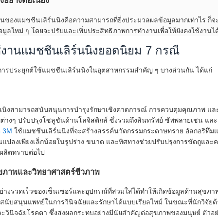
งอย่างต่อเนื่อง
เด่นของแมชชีนเลิร์นนิงคือความสามารถที่ยิ่งประมวลผลข้อมูลมากเท่าไร ก็จ
ข้อมูลใหม่ ๆ โดยจะปรับและเพิ่มประสิทธิภาพการทำงานเพื่อให้ยังคงใช้งานได
้งานแมชชีนเลิร์นนิงยอดนิยม 7 กรณี
ารประยุกต์ใช้แมชชีนเลิร์นนิงในอุตสาหกรรมสำคัญ ๆ บางส่วนกัน ได้แก่
์นนิงสามารถสนับสนุนการบำรุงรักษาเชิงคาดการณ์ การควบคุมคุณภาพ และก
ทต่างๆ ปรับปรุงโซลูชันด้านโลจิสติกส์ ซึ่งรวมถึงสินทรัพย์ ซัพพลายเชน แล
ต 3M
ใช้แมชชีนเลิร์นนิงที่จะสร้างสรรค์นวัตกรรมกระดาษทราย อัลกอริทึมแม
ยนแปลงเพียงเล็กน้อยในรูปร่าง ขนาด และทิศทางช่วยปรับปรุงการขัดถูและ
ผลิตทราบต่อไป
ุขภาพและวิทยาศาสตร์ชีวภาพ
นอย่างรวดเร็วของเซ็นเซอร์และอุปกรณ์ที่สวมใส่ได้ทำให้เกิดข้อมูลด้านส
ละสนับสนุนแพทย์ในการวินิจฉัยและรักษาได้แบบเรียลไทม์ ในขณะที่นักวิจัยด้
ละวินิจฉัยโรคตา ซึ่งส่งผลกระทบอย่างมีนัยสำคัญต่อสุขภาพของมนุษย์ ตัวอย