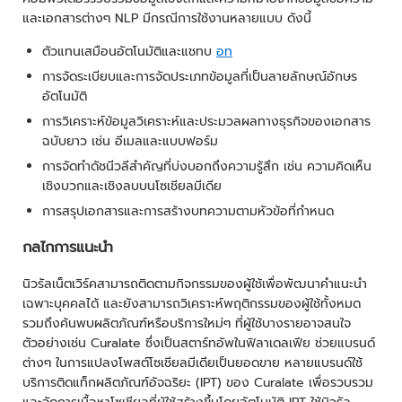
และเอกสารต่างๆ NLP มีกรณีการใช้งานหลายแบบ ดังนี้
ตัวแทนเสมือนอัตโนมัติและแชทบ
อท
การจัดระเบียบและการจัดประเภทข้อมูลที่เป็นลายลักษณ์อักษร
อัตโนมัติ
การวิเคราะห์ข้อมูลวิเคราะห์และประมวลผลทางธุรกิจของเอกสาร
ฉบับยาว เช่น อีเมลและแบบฟอร์ม
การจัดทำดัชนีวลีสำคัญที่บ่งบอกถึงความรู้สึก เช่น ความคิดเห็น
เชิงบวกและเชิงลบบนโซเชียลมีเดีย
การสรุปเอกสารและการสร้างบทความตามหัวข้อที่กำหนด
กลไกการแนะนำ
นิวรัลเน็ตเวิร์คสามารถติดตามกิจกรรมของผู้ใช้เพื่อพัฒนาคำแนะนำ
เฉพาะบุคคลได้ และยังสามารถวิเคราะห์พฤติกรรมของผู้ใช้ทั้งหมด
รวมถึงค้นพบผลิตภัณฑ์หรือบริการใหม่ๆ ที่ผู้ใช้บางรายอาจสนใจ
ตัวอย่างเช่น Curalate ซึ่งเป็นสตาร์ทอัพในฟิลาเดลเฟีย ช่วยแบรนด์
ต่างๆ ในการแปลงโพสต์โซเชียลมีเดียเป็นยอดขาย หลายแบรนด์ใช้
บริการติดแท็กผลิตภัณฑ์อัจฉริยะ (IPT) ของ Curalate เพื่อรวบรวม