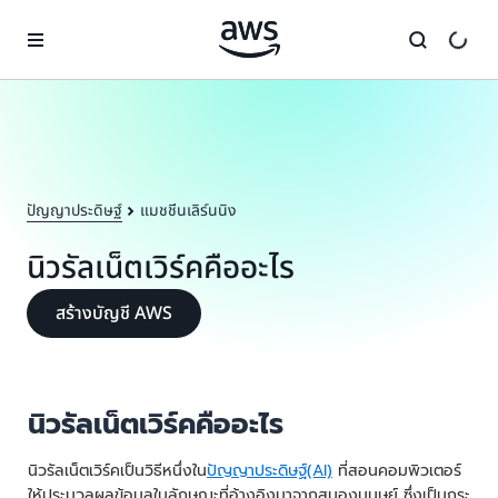
ข้ามไปที่เนื้อหาหลัก
ปัญญาประดิษฐ์
แมชชีนเลิร์นนิง
นิวรัลเน็ตเวิร์คคืออะไร
สร้างบัญชี AWS
นิวรัลเน็ตเวิร์คคืออะไร
นิวรัลเน็ตเวิร์คเป็นวิธีหนึ่งใน
ปัญญาประดิษฐ์(AI)
ที่สอนคอมพิวเตอร์
ให้ประมวลผลข้อมูลในลักษณะที่อ้างอิงมาจากสมองมนุษย์ ซึ่งเป็นกระ