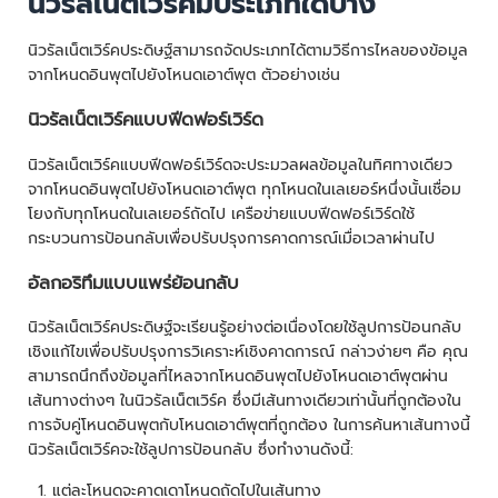
นิวรัลเน็ตเวิร์คมีประเภทใดบ้าง
นิวรัลเน็ตเวิร์คประดิษฐ์สามารถจัดประเภทได้ตามวิธีการไหลของข้อมูล
จากโหนดอินพุตไปยังโหนดเอาต์พุต ตัวอย่างเช่น
นิวรัลเน็ตเวิร์คแบบฟีดฟอร์เวิร์ด
นิวรัลเน็ตเวิร์คแบบฟีดฟอร์เวิร์ดจะประมวลผลข้อมูลในทิศทางเดียว
จากโหนดอินพุตไปยังโหนดเอาต์พุต ทุกโหนดในเลเยอร์หนึ่งนั้นเชื่อม
โยงกับทุกโหนดในเลเยอร์ถัดไป เครือข่ายแบบฟีดฟอร์เวิร์ดใช้
กระบวนการป้อนกลับเพื่อปรับปรุงการคาดการณ์เมื่อเวลาผ่านไป
อัลกอริทึมแบบแพร่ย้อนกลับ
นิวรัลเน็ตเวิร์คประดิษฐ์จะเรียนรู้อย่างต่อเนื่องโดยใช้ลูปการป้อนกลับ
เชิงแก้ไขเพื่อปรับปรุงการวิเคราะห์เชิงคาดการณ์ กล่าวง่ายๆ คือ คุณ
สามารถนึกถึงข้อมูลที่ไหลจากโหนดอินพุตไปยังโหนดเอาต์พุตผ่าน
เส้นทางต่างๆ ในนิวรัลเน็ตเวิร์ค ซึ่งมีเส้นทางเดียวเท่านั้นที่ถูกต้องใน
การจับคู่โหนดอินพุตกับโหนดเอาต์พุตที่ถูกต้อง ในการค้นหาเส้นทางนี้
นิวรัลเน็ตเวิร์คจะใช้ลูปการป้อนกลับ ซึ่งทำงานดังนี้:
แต่ละโหนดจะคาดเดาโหนดถัดไปในเส้นทาง