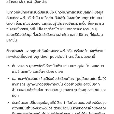
สร้างและจัดการน่าเบื่อหน่าย
ในทางกลับกันสำหรับดีปเลิร์นนิ่ง นักวิทยาศาสตร์ข้อมูลแค่ให้ข้อมูล
ดิบแก่ซอฟต์แวร์เท่านั้น เครือข่ายดีปเลิร์นนิ่งจะกำหนดคุณลักษณะ
ต่างๆ ขึ้นมาด้วยตัวเอง และเรียนรู้ได้อย่างอิสระมากขึ้น ซึ่งสามารถ
วิเคราะห์ชุดข้อมูลที่ไม่มีโครงสร้างได้ เช่น เอกสารข้อความ ระบุ
แอตทริบิวต์ข้อมูลที่จะจัดลำดับความสำคัญ และแก้ปัญหาที่ซับซ้อน
มากขึ้น
ตัวอย่างเช่น หากคุณกำลังฝึกฝนซอฟต์แวร์แมชชีนเลิร์นนิงเพื่อระบุ
ภาพสัตว์เลี้ยงอย่างถูกต้อง คุณจะต้องทำตามขั้นตอนเหล่านี้
ค้นหาและระบุภาพสัตว์เลี้ยงนับพัน เช่น แมว สุนัข ม้า หนูแฮมส
เตอร์ นกแก้ว และอื่นๆ ด้วยตนเอง
บอกซอฟต์แวร์แมชชีนเลิร์นนิงว่าต้องค้นหาคุณลักษณะใดเพื่อให้
สามารถระบุภาพได้ด้วยข้อกำจัดนั้น ตัวอย่างเช่น อาจนับจาก
จำนวนขา แล้วจึงค่อยตรวจสอบรูปร่างตา รูปร่างหู หาง ขน และ
อื่นๆ
ประเมินและเปลี่ยนชุดข้อมูลที่มีป้ายกำกับด้วยตนเองเพื่อปรับปรุง
ความแม่นยำของซอฟต์แวร์ ตัวอย่างเช่น หากชุดการฝึกของคุณ
มีภาพแมวดำมากเกินไป ซอฟต์แวร์จะระบุแมวดำได้อย่างถูกต้อง