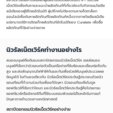
และจัดการเนื้อหาโซเชียลที่ผู้ใช้สร้างขึ้นโดยอัตโนมัติ IPT ใช้นิวรัล
เน็ตเวิร์คเพื่อค้นหาและแนะนำผลิตภัณฑ์ที่เกี่ยวข้องกับกิจกรรมโซเชีย
ลมีเดียของผู้ใช้โดยอัตโนมัติ ผู้บริโภคไม่ต้องตามหาแค็ตตาล็อก
ออนไลน์เพื่อค้นหาผลิตภัณฑ์ใดผลิตภัณฑ์หนึ่งจากภาพโซเชียลมีเดีย
แต่สามารถใช้การติดแท็กผลิตภัณฑ์อัตโนมัติของ Curalate เพื่อซื้อ
ผลิตภัณฑ์ได้อย่างง่ายดาย
นิวรัลเน็ตเวิร์คทำงานอย่างไร
สมองมนุษย์คือต้นแบบสถาปัตยกรรมนิวรัลเน็ตเวิร์ค เซลล์สมอง
มนุษย์ที่เรียกว่านิวรอนก่อตัวเป็นเครือข่ายที่ซับซ้อนและเชื่อมต่อถึงกัน
สูง และส่งสัญญาณไฟฟ้าให้กันและกันเพื่อช่วยให้มนุษย์ประมวลผล
ข้อมูลได้ ในทำนองเดียวกัน นิวรัลเน็ตเวิร์คประดิษฐ์ประกอบด้วยนิว
รอนเทียมที่ทำงานร่วมกันเพื่อแก้ปัญหา นิวรอนเทียมคือโมดูล
ซอฟต์แวร์ที่เรียกว่าโหนด และนิวรัลเน็ตเวิร์คประดิษฐ์คือโปรแกรม
ซอฟต์แวร์หรืออัลกอริทึมที่ใช้ระบบคอมพิวเตอร์เป็นหลักในการแก้
ปัญหาการคำนวณทางคณิตศาสตร์
สถาปัตยกรรมนิวรัลเน็ตเวิร์คอย่างง่าย