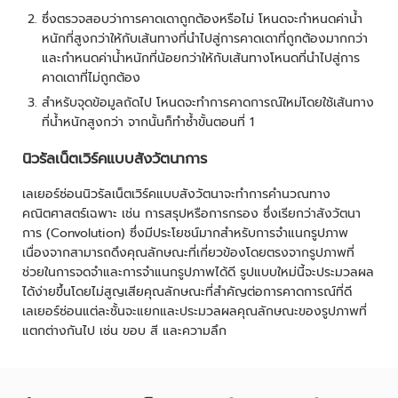
ซึ่งตรวจสอบว่าการคาดเดาถูกต้องหรือไม่ โหนดจะกำหนดค่าน้ำ
หนักที่สูงกว่าให้กับเส้นทางที่นำไปสู่การคาดเดาที่ถูกต้องมากกว่า
และกำหนดค่าน้ำหนักที่น้อยกว่าให้กับเส้นทางโหนดที่นำไปสู่การ
คาดเดาที่ไม่ถูกต้อง
สำหรับจุดข้อมูลถัดไป โหนดจะทำการคาดการณ์ใหม่โดยใช้เส้นทาง
ที่น้ำหนักสูงกว่า จากนั้นก็ทำซ้ำขั้นตอนที่ 1
นิวรัลเน็ตเวิร์คแบบสังวัตนาการ
เลเยอร์ซ่อนนิวรัลเน็ตเวิร์คแบบสังวัตนาจะทำการคำนวณทาง
คณิตศาสตร์เฉพาะ เช่น การสรุปหรือการกรอง ซึ่งเรียกว่าสังวัตนา
การ (Convolution) ซึ่งมีประโยชน์มากสำหรับการจำแนกรูปภาพ
เนื่องจากสามารถดึงคุณลักษณะที่เกี่ยวข้องโดยตรงจากรูปภาพที่
ช่วยในการจดจำและการจำแนกรูปภาพได้ดี รูปแบบใหม่นี้จะประมวลผล
ได้ง่ายขึ้นโดยไม่สูญเสียคุณลักษณะที่สำคัญต่อการคาดการณ์ที่ดี
เลเยอร์ซ่อนแต่ละชั้นจะแยกและประมวลผลคุณลักษณะของรูปภาพที่
แตกต่างกันไป เช่น ขอบ สี และความลึก