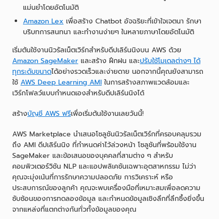
แม่นยำโดยอัตโนมัติ
Amazon Lex
เพื่อสร้าง Chatbot อัจฉริยะที่เข้าใจเจตนา รักษา
บริบทการสนทนา และทำงานง่ายๆ ในหลายภาษาโดยอัตโนมัติ
เริ่มต้นใช้งานนิวรัลเน็ตเวิร์กสำหรับดีปเลิร์นนิงบน AWS ด้วย
Amazon SageMaker
และสร้าง ฝึกฝน และ
ปรับใช้โมเดลต่างๆ ได้
ทุกระดับขนาด
ได้อย่างรวดเร็วและง่ายดาย นอกจากนี้คุณยังสามารถ
ใช้
AWS Deep Learning AMI
ในการสร้างสภาพแวดล้อมและ
เวิร์กโฟลว์แบบกำหนดเองสำหรับดีปเลิร์นนิงได้
สร้าง
บัญชี AWS ฟรี
เพื่อเริ่มต้นใช้งานเลยวันนี้!
AWS Marketplace นำเสนอโซลูชันนิวรัลเน็ตเวิร์กที่ครอบคลุมรวม
ถึง AMI ดีปเลิร์นนิง ที่กำหนดค่าไว้ล่วงหน้า โซลูชันที่พร้อมใช้งาน
SageMaker และข้อเสนอของบุคคลที่สามต่าง ๆ สำหรับ
คอมพิวเตอร์วิชัน NLP และแอปพลิเคชันเฉพาะอุตสาหกรรม ไม่ว่า
คุณจะมุ่งเน้นที่การรักษาความปลอดภัย การวิเคราะห์ หรือ
ประสบการณ์ของลูกค้า คุณจะพบเครื่องมือที่เหมาะสมเพื่อลดความ
ซับซ้อนของการทดลองข้อมูล และกำหนดข้อมูลเชิงลึกที่ลึกซึ้งยิ่งขึ้น
จากแหล่งที่แตกต่างกันทั่วทั้งข้อมูลของคุณ