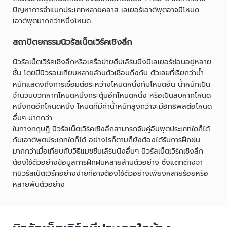
ปัญหาการจำแนกประเภทหลายคลาส เลเยอร์เอาต์พุตอาจมีโหนด
เอาต์พุตมากกว่าหนึ่งโหนด
สถาปัตยกรรมนิวรัลเน็ตเวิร์คเชิงลึก
นิวรัลเน็ตเวิร์คเชิงลึกหรือเครือข่ายดีปเลิร์นนิ่งมีเลเยอร์ซ่อนอยู่หลาย
ชั้น โดยมีนิวรอนเทียมหลายล้านตัวเชื่อมถึงกัน ตัวเลขที่เรียกว่าน้ำ
หนักแสดงถึงการเชื่อมต่อระหว่างโหนดหนึ่งกับโหนดอื่น น้ำหนักเป็น
จำนวนบวกหากโหนดหนึ่งกระตุ้นอีกโหนดหนึ่ง หรือเป็นลบหากโหนด
หนึ่งกดอีกโหนดหนึ่ง โหนดที่มีค่าน้ำหนักสูงกว่าจะมีอิทธิพลต่อโหนด
อื่นๆ มากกว่า
ในทางทฤษฎี นิวรัลเน็ตเวิร์คเชิงลึกสามารถจับคู่อินพุตประเภทใดก็ได้
กับเอาต์พุตประเภทใดก็ได้ อย่างไรก็ตามก็ยังต้องได้รับการฝึกฝน
มากกว่าเมื่อเทียบกับวิธีแมชชีนเลิร์นนิงอื่นๆ นิวรัลเน็ตเวิร์คเชิงลึก
ต้องใช้ตัวอย่างข้อมูลการฝึกฝนหลายล้านตัวอย่าง ซึ่งแตกต่างจา
กนิวรัลเน็ตเวิร์คอย่างง่ายที่อาจต้องใช้ตัวอย่างเพียงหลายร้อยหรือ
หลายพันตัวอย่าง