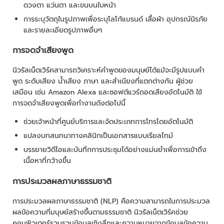
ดวงตา แว่นตา และขนบนใบหน้า
การระบุวัตถุในรูปภาพเพื่อระบุโลโก้แบรนด์ เสื้อผ้า อุปกรณ์นิรภัย
และรายละเอียดรูปภาพอื่นๆ
การจดจำเสียงพูด
นิวรัลเน็ตเวิร์คสามารถวิเคราะห์คำพูดของมนุษย์ได้แม้จะมีรูปแบบคำ
พูด ระดับเสียง น้ำเสียง ภาษา และสำเนียงที่แตกต่างกัน ผู้ช่วย
เสมือน เช่น Amazon Alexa และซอฟต์แวร์ถอดเสียงอัตโนมัติ ใช้
การจดจำเสียงพูดเพื่อทำงานดังต่อไปนี้
ช่วยเจ้าหน้าที่ศูนย์บริการและจัดประเภทการโทรโดยอัตโนมัติ
แปลงบทสนทนาทางคลินิกเป็นเอกสารแบบเรียลไทม์
บรรยายวิดีโอและบันทึกการประชุมได้อย่างแม่นยำเพื่อการเข้าถึง
เนื้อหาที่กว้างขึ้น
การประมวลผลภาษาธรรมชาติ
การประมวลผลภาษาธรรมชาติ (NLP) คือความสามารถในการประมวล
ผลข้อความที่มนุษย์สร้างขึ้นตามธรรมชาติ นิวรัลเน็ตเวิร์คช่วย
คอมพิวเตอร์รวบรวมข้อมูลเชิงลึกและความหมายจากข้อมูลข้อความ