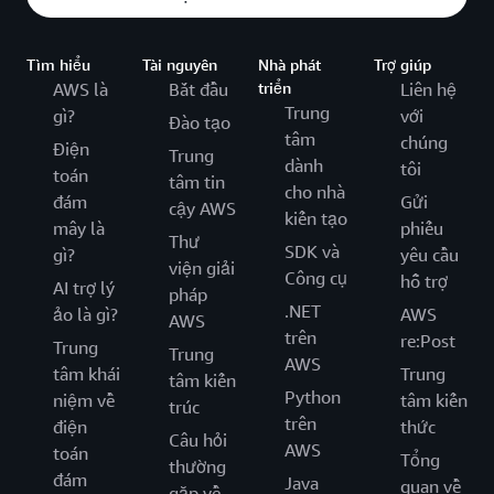
Tìm hiểu
Tài nguyên
Nhà phát
Trợ giúp
AWS là
Bắt đầu
triển
Liên hệ
Trung
gì?
với
Đào tạo
tâm
chúng
Điện
Trung
dành
tôi
toán
tâm tin
cho nhà
đám
Gửi
cậy AWS
kiến tạo
mây là
phiếu
Thư
SDK và
gì?
yêu cầu
viện giải
Công cụ
hỗ trợ
AI trợ lý
pháp
.NET
ảo là gì?
AWS
AWS
trên
re:Post
Trung
Trung
AWS
tâm khái
Trung
tâm kiến
Python
niệm về
tâm kiến
trúc
trên
điện
thức
Câu hỏi
AWS
toán
Tổng
thường
đám
Java
quan về
gặp về