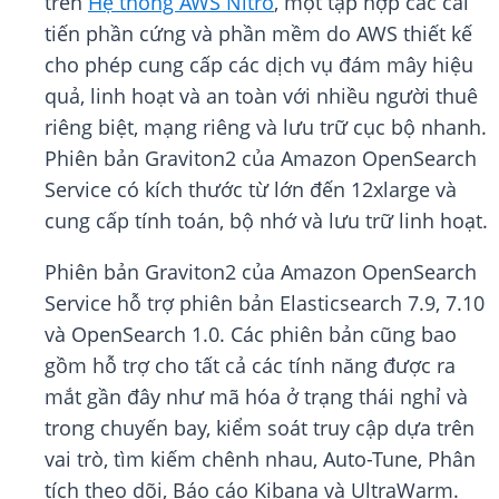
trên
Hệ thống AWS Nitro
, một tập hợp các cải
tiến phần cứng và phần mềm do AWS thiết kế
cho phép cung cấp các dịch vụ đám mây hiệu
quả, linh hoạt và an toàn với nhiều người thuê
riêng biệt, mạng riêng và lưu trữ cục bộ nhanh.
Phiên bản Graviton2 của Amazon OpenSearch
Service có kích thước từ lớn đến 12xlarge và
cung cấp tính toán, bộ nhớ và lưu trữ linh hoạt.
Phiên bản Graviton2 của Amazon OpenSearch
Service hỗ trợ phiên bản Elasticsearch 7.9, 7.10
và OpenSearch 1.0. Các phiên bản cũng bao
gồm hỗ trợ cho tất cả các tính năng được ra
mắt gần đây như mã hóa ở trạng thái nghỉ và
trong chuyến bay, kiểm soát truy cập dựa trên
vai trò, tìm kiếm chênh nhau, Auto-Tune, Phân
tích theo dõi, Báo cáo Kibana và UltraWarm.