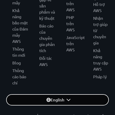
mây
trên
Hỗ trợ
sản
AWS
Khả
AWS
phẩm và
năng
PHP
kỹ thuật
Nhận
bảo mật
trên
trợ giúp
Báo cáo
của Đám
AWS
từ
của
mây
chuyên
JavaScript
chuyên
AWS
gia
trên
gia phân
Thông
AWS
tích
Khả
tin mới
năng
Đối tác
Blog
truy cập
AWS
AWS
Thông
cáo báo
Pháp lý
chí
English