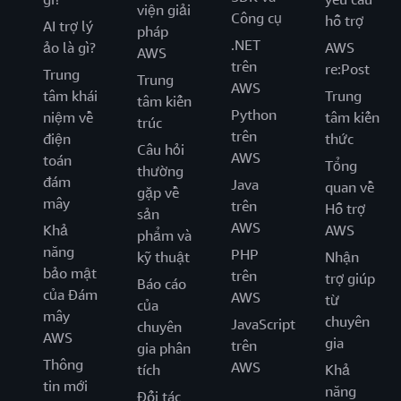
viện giải
Công cụ
hỗ trợ
AI trợ lý
pháp
.NET
ảo là gì?
AWS
AWS
trên
re:Post
Trung
Trung
AWS
tâm khái
Trung
tâm kiến
Python
niệm về
tâm kiến
trúc
trên
điện
thức
Câu hỏi
AWS
toán
Tổng
thường
đám
Java
quan về
gặp về
mây
trên
Hỗ trợ
sản
AWS
Khả
AWS
phẩm và
năng
PHP
kỹ thuật
Nhận
bảo mật
trên
trợ giúp
Báo cáo
của Đám
AWS
từ
của
mây
chuyên
JavaScript
chuyên
AWS
gia
trên
gia phân
Thông
AWS
tích
Khả
tin mới
năng
Đối tác