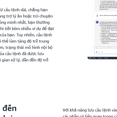
ừ câu lệnh dài, chẳng hạn
bằng trợ lý ảo hoặc trò chuyện
hông minh nhất, bạn thường
i tiết kèm nhiều ví dụ để đạt
của bạn. Tuy nhiên, câu lệnh
ó thể làm tăng độ trễ trung
m, trạng thái mô hình nội bộ
của câu lệnh đã được lưu
 gian xử lý, dẫn đến độ trễ
n đến
Với khả năng lưu câu lệnh v
các phần có liên quan trong c