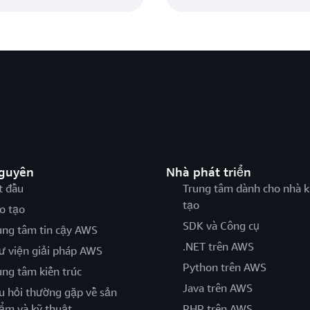
nguyên
Nhà phát triển
t đầu
Trung tâm dành cho nhà k
tạo
o tạo
SDK và Công cụ
ung tâm tin cậy AWS
.NET trên AWS
ư viện giải pháp AWS
Python trên AWS
ung tâm kiến trúc
Java trên AWS
u hỏi thường gặp về sản
ẩm và kỹ thuật
PHP trên AWS