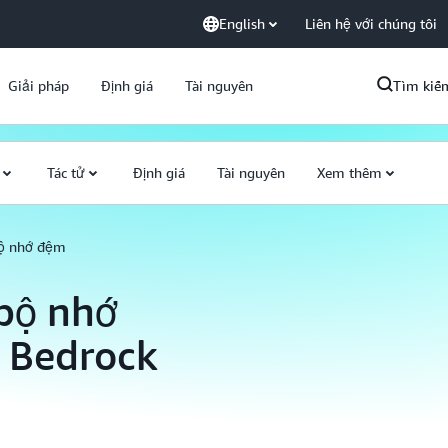
English
Liên hệ với chúng tôi
Giải pháp
Định giá
Tài nguyên
Tìm kiế
Tác tử
Định giá
Tài nguyên
Xem thêm
bộ nhớ đệm
 bộ nhớ
 Bedrock