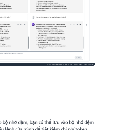
ào bộ nhớ đệm, bạn có thể lưu vào bộ nhớ đệm
âu lệnh của mình để tiết kiệm chi phí token