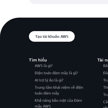
Tạo tài khoản AWS
Tìm hiểu
Tài 
AWS là gì?
Bắ
Điện toán đám mây là gì?
Đà
AI trợ lý ảo là gì?
Tr
Trung tâm khái niệm về điện
Th
toán đám mây
Tr
Khả năng bảo mật của Đám
Câ
mây AWS
ph