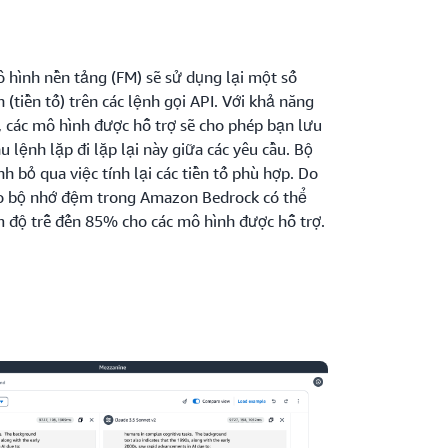
hình nền tảng (FM) sẽ sử dụng lại một số
 (tiền tố) trên các lệnh gọi API. Với khả năng
 các mô hình được hỗ trợ sẽ cho phép bạn lưu
u lệnh lặp đi lặp lại này giữa các yêu cầu. Bộ
 bỏ qua việc tính lại các tiền tố phù hợp. Do
ào bộ nhớ đệm trong Amazon Bedrock có thể
 độ trễ đến 85% cho các mô hình được hỗ trợ.