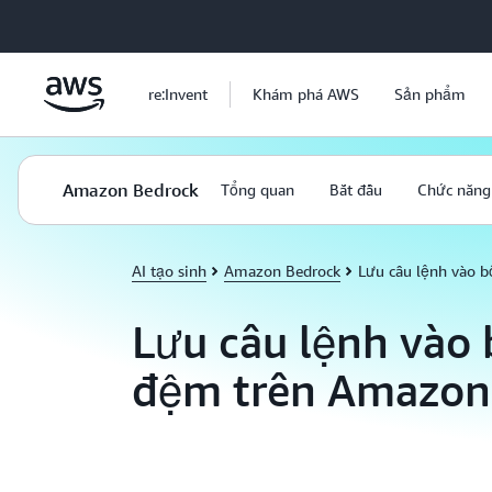
Chuyển đến nội dung chính
re:Invent
Khám phá AWS
Sản phẩm
Amazon Bedrock
Tổng quan
Bắt đầu
Chức năng
AI tạo sinh
Amazon Bedrock
Lưu câu lệnh vào 
Lưu câu lệnh vào
đệm trên Amazon