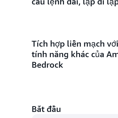
câu lệnh dài, lặp đi lặp
Tích hợp liền mạch với
tính năng khác của A
Bedrock
Bắt đầu