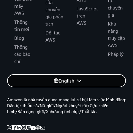
từ
của
mây
chuyên
JavaScript
chuyên
AWS
gia
trên
gia phân
Thông
AWS
tích
Khả
tin mới
năng
Đối tác
Blog
truy cập
AWS
AWS
Thông
cáo báo
Pháp lý
chí
English
Amazon là nhà tuyển dung mang lại cơ hội làm việc bình đẳng:
Dân tộc thiểu số/Nữ giới/Người khuyết tật/Cựu chiến
binh/Bản dạng giới/Xuhướng tình dục/Tuổi tác.