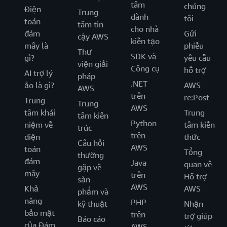
tâm
chúng
Điện
Trung
dành
tôi
toán
tâm tin
cho nhà
đám
Gửi
cậy AWS
kiến tạo
mây là
phiếu
Thư
SDK và
gì?
yêu cầu
viện giải
Công cụ
hỗ trợ
AI trợ lý
pháp
.NET
ảo là gì?
AWS
AWS
trên
re:Post
Trung
Trung
AWS
tâm khái
Trung
tâm kiến
Python
niệm về
tâm kiến
trúc
trên
điện
thức
Câu hỏi
AWS
toán
Tổng
thường
đám
Java
quan về
gặp về
mây
trên
Hỗ trợ
sản
AWS
Khả
AWS
phẩm và
năng
PHP
kỹ thuật
Nhận
bảo mật
trên
trợ giúp
Báo cáo
của Đám
AWS