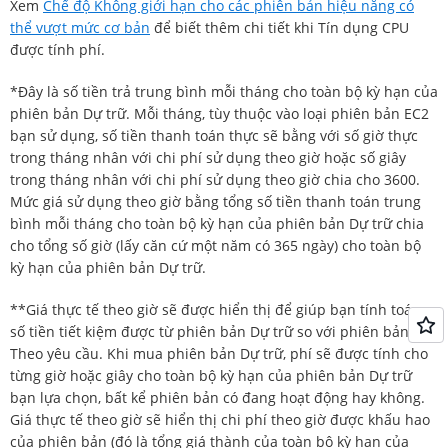
Xem
Chế độ Không giới hạn cho các phiên bản hiệu năng có
thể vượt mức cơ bản
để biết thêm chi tiết khi Tín dụng CPU
được tính phí.
*Đây là số tiền trả trung bình mỗi tháng cho toàn bộ kỳ hạn của
phiên bản Dự trữ. Mỗi tháng, tùy thuộc vào loại phiên bản EC2
bạn sử dụng, số tiền thanh toán thực sẽ bằng với số giờ thực
trong tháng nhân với chi phí sử dụng theo giờ hoặc số giây
trong tháng nhân với chi phí sử dụng theo giờ chia cho 3600.
Mức giá sử dụng theo giờ bằng tổng số tiền thanh toán trung
bình mỗi tháng cho toàn bộ kỳ hạn của phiên bản Dự trữ chia
cho tổng số giờ (lấy căn cứ một năm có 365 ngày) cho toàn bộ
kỳ hạn của phiên bản Dự trữ.
**Giá thực tế theo giờ sẽ được hiển thị để giúp bạn tính toán
số tiền tiết kiệm được từ phiên bản Dự trữ so với phiên bản
Theo yêu cầu. Khi mua phiên bản Dự trữ, phí sẽ được tính cho
từng giờ hoặc giây cho toàn bộ kỳ hạn của phiên bản Dự trữ
bạn lựa chọn, bất kể phiên bản có đang hoạt động hay không.
Giá thực tế theo giờ sẽ hiển thị chi phí theo giờ được khấu hao
của phiên bản (đó là tổng giá thành của toàn bộ kỳ hạn của