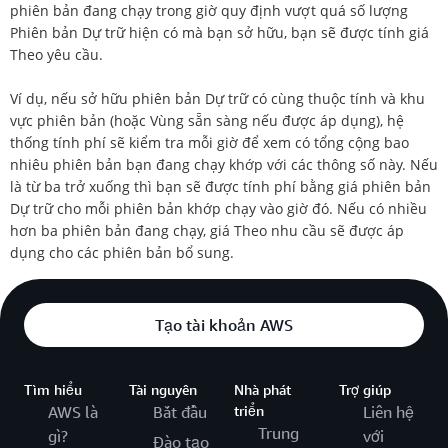
phiên bản đang chạy trong giờ quy định vượt quá số lượng
Phiên bản Dự trữ hiện có mà bạn sở hữu, bạn sẽ được tính giá
Theo yêu cầu.
Ví dụ, nếu sở hữu phiên bản Dự trữ có cùng thuộc tính và khu
vực phiên bản (hoặc Vùng sẵn sàng nếu được áp dụng), hệ
thống tính phí sẽ kiểm tra mỗi giờ để xem có tổng cộng bao
nhiêu phiên bản bạn đang chạy khớp với các thông số này. Nếu
là từ ba trở xuống thì bạn sẽ được tính phí bằng giá phiên bản
Dự trữ cho mỗi phiên bản khớp chạy vào giờ đó. Nếu có nhiều
hơn ba phiên bản đang chạy, giá Theo nhu cầu sẽ được áp
dụng cho các phiên bản bổ sung.
Tạo tài khoản AWS
Tìm hiểu
Tài nguyên
Nhà phát
Trợ giúp
AWS là
Bắt đầu
triển
Liên hệ
Trung
gì?
với
Đào tạo