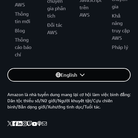
JavaScript
chuyên
AWS
gia
trên
gia phân
Thông
AWS
tích
Khả
tin mới
năng
Đối tác
Blog
truy cập
AWS
AWS
Thông
cáo báo
Pháp lý
chí
English
Amazon là nhà tuyển dung mang lại cơ hội làm việc bình đẳng:
Dân tộc thiểu số/Nữ giới/Người khuyết tật/Cựu chiến
binh/Bản dạng giới/Xuhướng tình dục/Tuổi tác.