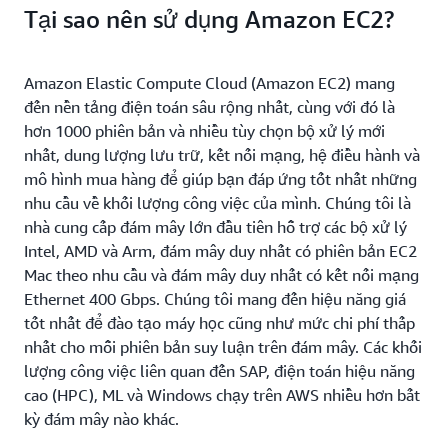
Tại sao nên sử dụng Amazon EC2?
Amazon Elastic Compute Cloud (Amazon EC2) mang
đến nền tảng điện toán sâu rộng nhất, cùng với đó là
hơn 1000 phiên bản và nhiều tùy chọn bộ xử lý mới
nhất, dung lượng lưu trữ, kết nối mạng, hệ điều hành và
mô hình mua hàng để giúp bạn đáp ứng tốt nhất những
nhu cầu về khối lượng công việc của mình. Chúng tôi là
nhà cung cấp đám mây lớn đầu tiên hỗ trợ các bộ xử lý
Intel, AMD và Arm, đám mây duy nhất có phiên bản EC2
Mac theo nhu cầu và đám mây duy nhất có kết nối mạng
Ethernet 400 Gbps. Chúng tôi mang đến hiệu năng giá
tốt nhất để đào tạo máy học cũng như mức chi phí thấp
nhất cho mỗi phiên bản suy luận trên đám mây. Các khối
lượng công việc liên quan đến SAP, điện toán hiệu năng
cao (HPC), ML và Windows chạy trên AWS nhiều hơn bất
kỳ đám mây nào khác.