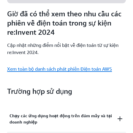
Công cụ di chuyển AWS, Dịch vụ được AWS quản lý
hoặc Amazon Lightsail. Tìm hiểu cách AWS có thể
Tìm hiểu thêm
Giờ đã có thể xem theo nhu cầu các
giúp bạn.
phiên về điện toán trong sự kiện
re:Invent 2024
Tìm hiểu thêm
Cập nhật những điểm nổi bật về điện toán từ sự kiện
re:Invent 2024.
Xem toàn bộ danh sách phát phiên Điện toán AWS
Trường hợp sử dụng
Chạy các ứng dụng hoạt động trên đám mây và tại
doanh nghiệp