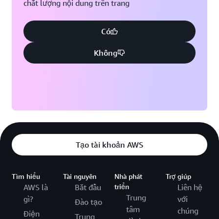
chất lượng nội dung trên trang
Có
Không
Tạo tài khoản AWS
Tìm hiểu
Tài nguyên
Nhà phát
Trợ giúp
AWS là
Bắt đầu
triển
Liên hệ
Trung
gì?
với
Đào tạo
tâm
chúng
Điện
Trung