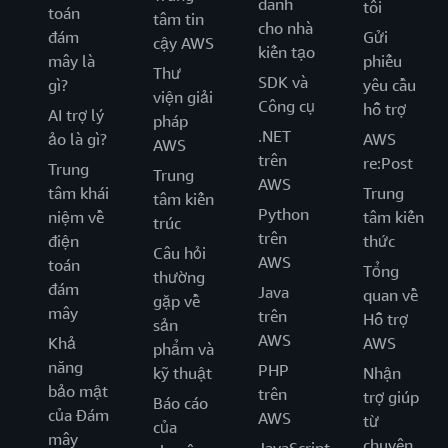
dành
tôi
toán
tâm tin
cho nhà
đám
Gửi
cậy AWS
kiến tạo
mây là
phiếu
Thư
SDK và
gì?
yêu cầu
viện giải
Công cụ
hỗ trợ
AI trợ lý
pháp
.NET
ảo là gì?
AWS
AWS
trên
re:Post
Trung
Trung
AWS
tâm khái
Trung
tâm kiến
Python
niệm về
tâm kiến
trúc
trên
điện
thức
Câu hỏi
AWS
toán
Tổng
thường
đám
Java
quan về
gặp về
mây
trên
Hỗ trợ
sản
AWS
Khả
AWS
phẩm và
năng
PHP
kỹ thuật
Nhận
bảo mật
trên
trợ giúp
Báo cáo
của Đám
AWS
từ
của
mây
chuyên