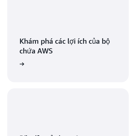
Khám phá các lợi ích của bộ
chứa AWS
iểu thêm