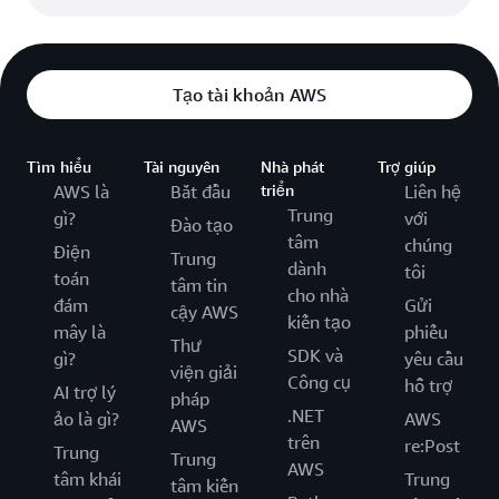
Tạo tài khoản AWS
Tìm hiểu
Tài nguyên
Nhà phát
Trợ giúp
AWS là
Bắt đầu
triển
Liên hệ
Trung
gì?
với
Đào tạo
tâm
chúng
Điện
Trung
dành
tôi
toán
tâm tin
cho nhà
đám
Gửi
cậy AWS
kiến tạo
mây là
phiếu
Thư
SDK và
gì?
yêu cầu
viện giải
Công cụ
hỗ trợ
AI trợ lý
pháp
.NET
ảo là gì?
AWS
AWS
trên
re:Post
Trung
Trung
AWS
tâm khái
Trung
tâm kiến