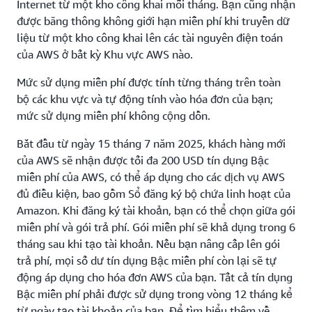
Internet từ một kho công khai mỗi tháng. Bạn cũng nhận
được băng thông không giới hạn miễn phí khi truyền dữ
liệu từ một kho công khai lên các tài nguyên điện toán
của AWS ở bất kỳ Khu vực AWS nào.
Mức sử dụng miễn phí được tính từng tháng trên toàn
bộ các khu vực và tự động tính vào hóa đơn của bạn;
mức sử dụng miễn phí không cộng dồn.
Bắt đầu từ ngày 15 tháng 7 năm 2025, khách hàng mới
của AWS sẽ nhận được tối đa 200 USD tín dụng Bậc
miễn phí của AWS, có thể áp dụng cho các dịch vụ AWS
đủ điều kiện, bao gồm Sổ đăng ký bộ chứa linh hoạt của
Amazon. Khi đăng ký tài khoản, bạn có thể chọn giữa gói
miễn phí và gói trả phí. Gói miễn phí sẽ khả dụng trong 6
tháng sau khi tạo tài khoản. Nếu bạn nâng cấp lên gói
trả phí, mọi số dư tín dụng Bậc miễn phí còn lại sẽ tự
động áp dụng cho hóa đơn AWS của bạn. Tất cả tín dụng
Bậc miễn phí phải được sử dụng trong vòng 12 tháng kể
từ ngày tạo tài khoản của bạn. Để tìm hiểu thêm về