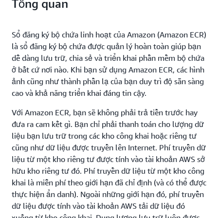
Tổng quan
Sổ đăng ký bộ chứa linh hoạt của Amazon (Amazon ECR)
là sổ đăng ký bộ chứa được quản lý hoàn toàn giúp bạn
dễ dàng lưu trữ, chia sẻ và triển khai phần mềm bộ chứa
ở bất cứ nơi nào. Khi bạn sử dụng Amazon ECR, các hình
ảnh cũng như thành phần lạ của bạn duy trì độ sẵn sàng
cao và khả năng triển khai đáng tin cậy.
Với Amazon ECR, bạn sẽ không phải trả tiền trước hay
đưa ra cam kết gì. Bạn chỉ phải thanh toán cho lượng dữ
liệu bạn lưu trữ trong các kho công khai hoặc riêng tư
cũng như dữ liệu được truyền lên Internet. Phí truyền dữ
liệu từ một kho riêng tư được tính vào tài khoản AWS sở
hữu kho riêng tư đó. Phí truyền dữ liệu từ một kho công
khai là miễn phí theo giới hạn đã chỉ định (và có thể được
thực hiện ẩn danh). Ngoài những giới hạn đó, phí truyền
dữ liệu được tính vào tài khoản AWS tải dữ liệu đó
xuống từ kho công khai. Dung lượng lưu trữ luôn được