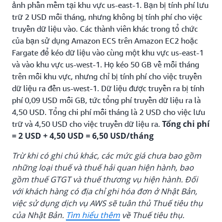
ảnh phần mềm tại khu vực us-east-1. Bạn bị tính phí lưu
trữ 2 USD mỗi tháng, nhưng không bị tính phí cho việc
truyền dữ liệu vào. Các thành viên khác trong tổ chức
của bạn sử dụng Amazon ECS trên Amazon EC2 hoặc
Fargate để kéo dữ liệu vào cùng một khu vực us-east-1
và vào khu vực us-west-1. Họ kéo 50 GB về mỗi tháng
trên mỗi khu vực, nhưng chỉ bị tính phí cho việc truyền
dữ liệu ra đến us-west-1. Dữ liệu được truyền ra bị tính
phí 0,09 USD mỗi GB, tức tổng phí truyền dữ liệu ra là
4,50 USD. Tổng chi phí mỗi tháng là 2 USD cho việc lưu
Tổng chi phí
trữ và 4,50 USD cho việc truyền dữ liệu ra.
= 2 USD + 4,50 USD = 6,50 USD/tháng
Trừ khi có ghi chú khác, các mức giá chưa bao gồm
những loại thuế và thuế hải quan hiện hành, bao
gồm thuế GTGT và thuế thương vụ hiện hành. Đối
với khách hàng có địa chỉ ghi hóa đơn ở Nhật Bản,
việc sử dụng dịch vụ AWS sẽ tuân thủ Thuế tiêu thụ
của Nhật Bản.
Tìm hiểu thêm
về Thuế tiêu thụ.