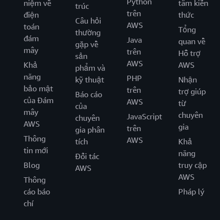
Python
niệm về
tâm kiến
trúc
trên
điện
thức
Câu hỏi
AWS
toán
Tổng
thường
đám
Java
quan về
gặp về
mây
trên
Hỗ trợ
sản
AWS
Khả
AWS
phẩm và
năng
PHP
kỹ thuật
Nhận
bảo mật
trên
trợ giúp
Báo cáo
của Đám
AWS
từ
của
mây
chuyên
JavaScript
chuyên
AWS
gia
trên
gia phân
Thông
AWS
tích
Khả
tin mới
năng
Đối tác
Blog
truy cập
AWS
AWS
Thông
cáo báo
Pháp lý
chí