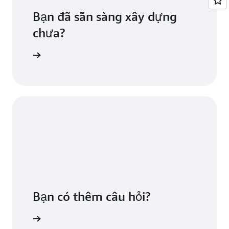
ảnh. Bắt đầu
ở đây
.
Bạn đã sẵn sàng xây dựng
chưa?
azon ECR
Bạn có thêm câu hỏi?
chúng tôi