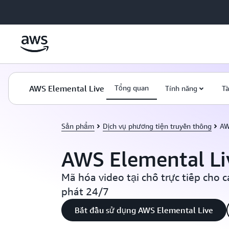
Chuyển đến nội dung chính
AWS Elemental Live
Tổng quan
Tính năng
Tà
Sản phẩm
Dịch vụ phương tiện truyền thông
AW
AWS Elemental Li
Mã hóa video tại chỗ trực tiếp cho c
phát 24/7
Bắt đầu sử dụng AWS Elemental Live