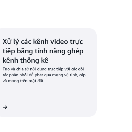
n đầu các tiêu chuẩn mới nổi trong ngành.
Xử lý các kênh video trực
tiếp bằng tính năng ghép
kênh thống kê
Tạo và chia sẻ nội dung trực tiếp với các đối
tác phân phối để phát qua mạng vệ tinh, cáp
và mạng trên mặt đất.
êm