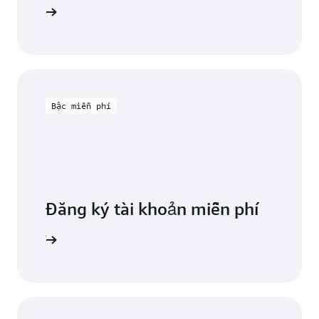
c tài liệu
Bậc miễn phí
Đăng ký tài khoản miễn phí
miễn phí