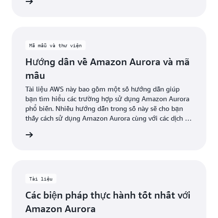
ểu thêm
Mã mẫu và thư viện
Hướng dẫn về Amazon Aurora và mã
mẫu
Tài liệu AWS này bao gồm một số hướng dẫn giúp
bạn tìm hiểu các trường hợp sử dụng Amazon Aurora
phổ biến. Nhiều hướng dẫn trong số này sẽ cho bạn
thấy cách sử dụng Amazon Aurora cùng với các dịch vụ
AWS khác. Ngoài ra, bạn có thể truy cập mã mẫu trong
ểu thêm
GitHub.
Tài liệu
Các biện pháp thực hành tốt nhất với
Amazon Aurora