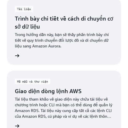
Tài liệu
Trình bày chi tiết về cách di chuyển cơ
sở dữ liệu
Trong hướng dẫn này, bạn sẽ thấy phần trình bày chi
tiết về quy trình chuyển đổi lược đồ và di chuyển dữ
liệu sang Amazon Aurora.
ểu thêm
Mã mẫu và thư viện
Giao diện dòng lệnh AWS
Tài liệu tham khảo về giao diện này chứa tài liệu về
chương trình hoặc CLI mà bạn có thể dùng để quản lý
Amazon RDS. Tài liệu này cung cấp tất cả các lệnh CLI
của Amazon RDS, cú pháp và ví dụ về các lệnh thông
dụng.
ểu thêm