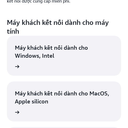
kết nối được cung cấp miễn phí.
Máy khách kết nối dành cho máy
tính
Máy khách kết nối dành cho
Windows, Intel
ểu thêm
Máy khách kết nối dành cho MacOS,
Apple silicon
ểu thêm