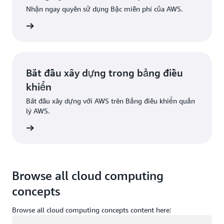
Nhận ngay quyền sử dụng Bậc miễn phí của AWS.
Đăng ký
Bắt đầu xây dựng trong bảng điều
khiển
Bắt đầu xây dựng với AWS trên Bảng điều khiển quản
lý AWS.
g nhập
Browse all cloud computing
concepts
Browse all cloud computing concepts content here:
Đang tải