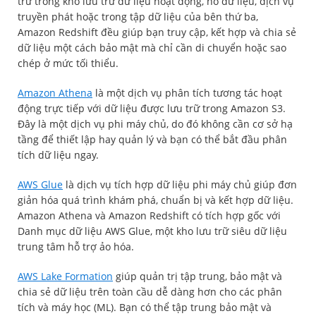
trữ trong kho lưu trữ dữ liệu hoạt động, hồ dữ liệu, dịch vụ
truyền phát hoặc trong tập dữ liệu của bên thứ ba,
Amazon Redshift đều giúp bạn truy cập, kết hợp và chia sẻ
dữ liệu một cách bảo mật mà chỉ cần di chuyển hoặc sao
chép ở mức tối thiểu.
Amazon Athena
là một dịch vụ phân tích tương tác hoạt
động trực tiếp với dữ liệu được lưu trữ trong Amazon S3.
Đây là một dịch vụ phi máy chủ, do đó không cần cơ sở hạ
tầng để thiết lập hay quản lý và bạn có thể bắt đầu phân
tích dữ liệu ngay.
AWS Glue
là dịch vụ tích hợp dữ liệu phi máy chủ giúp đơn
giản hóa quá trình khám phá, chuẩn bị và kết hợp dữ liệu.
Amazon Athena và Amazon Redshift có tích hợp gốc với
Danh mục dữ liệu AWS Glue, một kho lưu trữ siêu dữ liệu
trung tâm hỗ trợ ảo hóa.
AWS Lake Formation
giúp quản trị tập trung, bảo mật và
chia sẻ dữ liệu trên toàn cầu dễ dàng hơn cho các phân
tích và máy học (ML). Bạn có thể tập trung bảo mật và