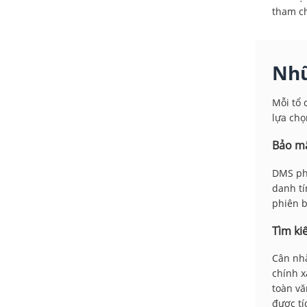
tham ch
Nhữ
Mỗi tổ 
lựa chọ
Bảo mậ
DMS phả
danh tí
phiên b
Tìm ki
Cân nhắ
chính x
toàn vă
được tí