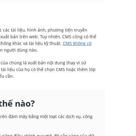
 các tài liệu, hình ảnh, phương tiện truyền
 xuất bản trên web. Tuy nhiên, CMS cũng có thể
hông khác và tài liệu kỹ thuật.
CMS không có
ện người dùng nào.
 của chúng là xuất bản nội dung thay vì sử
 tài liệu của họ có thể chọn CMS hoặc thêm lớp
ếu cần.
thế nào?
a trên đám mây bằng một loạt các dịch vụ, công
 năng điều chỉnh quy mô, độ sẵn sàng của dữ