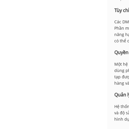
Tùy ch
Các DMS
Phần mề
năng hạ
có thể 
Quyền 
Một hệ 
dùng ph
tạp đượ
hàng và
Quản l
Hệ thốn
và độ s
hình dự