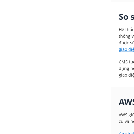
So 
Hệ thốn
thông v
được sử
giao di
CMS tươ
dụng nộ
giao di
AWS
AWS giú
cụ và h
Cơ sở 