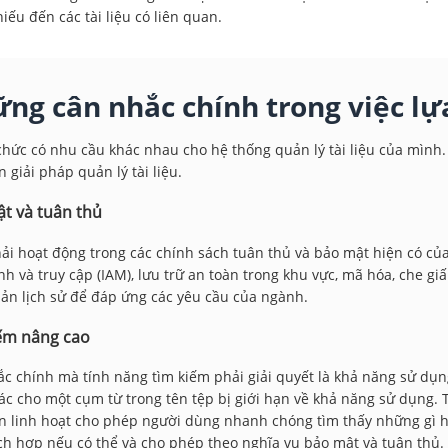
iếu đến các tài liệu có liên quan.
ng cân nhắc chính trong việc lự
chức có nhu cầu khác nhau cho hệ thống quản lý tài liệu của mình.
n giải pháp quản lý tài liệu.
t và tuân thủ
i hoạt động trong các chính sách tuân thủ và bảo mật hiện có của 
nh và truy cập (IAM), lưu trữ an toàn trong khu vực, mã hóa, che gi
ản lịch sử để đáp ứng các yêu cầu của ngành.
ếm nâng cao
c chính mà tính năng tìm kiếm phải giải quyết là khả năng sử dụng
ác cho một cụm từ trong tên tệp bị giới hạn về khả năng sử dụng. 
n linh hoạt cho phép người dùng nhanh chóng tìm thấy những gì h
ch hợp nếu có thể và cho phép theo nghĩa vụ bảo mật và tuân thủ.