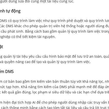
gười dùng sửa đổi cùng một tài liệu cùng lúc.
ình tự động
DMS có quy trình làm việc như quy trình phê duyệt và quy trình lưu
Các DMS khác cho phép quản trị viên hệ thống hoặc người dùng đượ
 cầu phát sinh. Bằng cách bao gồm quản lý quy trình làm việc tron
ghiệp có thể tiết kiệm tài nguyên.
ật
g quản lý tài liệu yêu cầu cấu hình bảo mật để lưu trữ an toàn, quả
u và quyền nâng cao để tạo và quản lý quy trình làm việc.
iếm DMS
m cơ bản bao gồm tìm kiếm văn bản thuần túy với khả năng lọc, 
ức tạp hơn. Khả năng tìm kiếm của DMS phải mạnh mẽ để đáp ứng 
 kết quả gần đúng, lọc phạm vi siêu dữ liệu và các hạn chế dựa tr
m hiện đại tích hợp AI để cho phép người dùng nhập các truy vấn 
 cách thông minh bằng cách tạo tóm tắt tài liệu và câu trả lời trực t