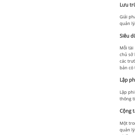
Lưu tr
Giải ph
quản lý
Siêu d
Mỗi tài
chủ sở 
các trư
bản có 
Lập ph
Lập phi
thông t
Cộng t
Một tro
quản lý