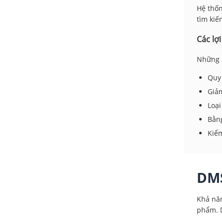
Hệ thốn
tìm kiế
Các lợi
Những l
Quy 
Giảm
Loại
Bằng
Kiểm
DMS
Khả năn
phẩm. D