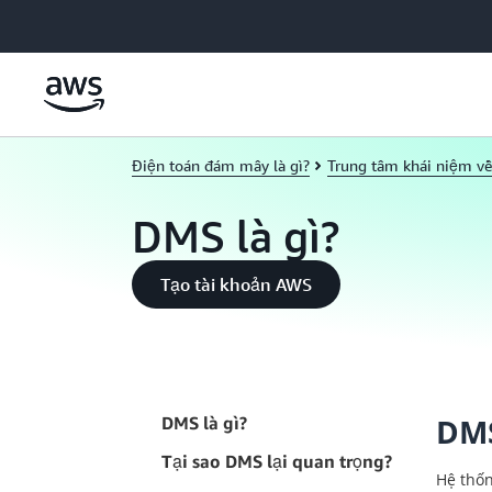
Chuyển đến nội dung chính
Điện toán đám mây là gì?
Trung tâm khái niệm v
DMS là gì?
Tạo tài khoản AWS
DMS
DMS là gì?
Tại sao DMS lại quan trọng?
Hệ thốn