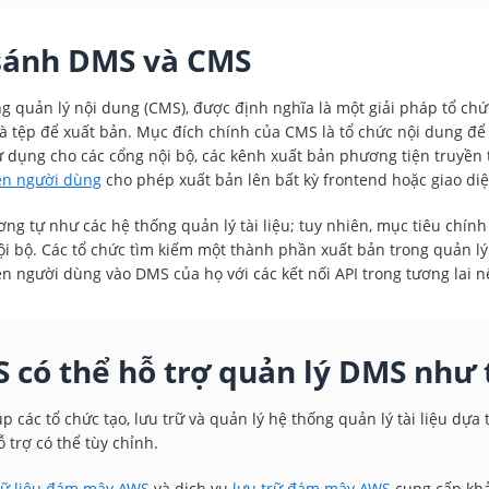
sánh DMS và CMS
g quản lý nội dung (CMS), được định nghĩa là một giải pháp tổ chức
à tệp để xuất bản. Mục đích chính của CMS là tổ chức nội dung để
 dụng cho các cổng nội bộ, các kênh xuất bản phương tiện truyền t
ện người dùng
cho phép xuất bản lên bất kỳ frontend hoặc giao di
ng tự như các hệ thống quản lý tài liệu; tuy nhiên, mục tiêu chính
i bộ. Các tổ chức tìm kiếm một thành phần xuất bản trong quản lý
ện người dùng vào DMS của họ với các kết nối API trong tương lai n
 có thể hỗ trợ quản lý DMS như 
p các tổ chức tạo, lưu trữ và quản lý hệ thống quản lý tài liệu dự
ỗ trợ có thể tùy chỉnh.
dữ liệu đám mây AWS
và dịch vụ
lưu trữ đám mây AWS
cung cấp khả