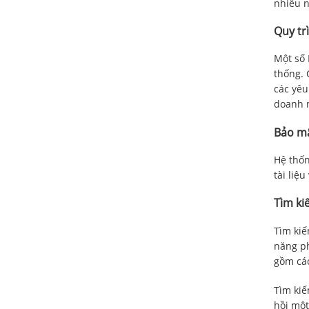
nhiều n
Quy tr
Một số 
thống. 
các yêu
doanh n
Bảo m
Hệ thốn
tài liệ
Tìm k
Tìm kiế
năng ph
gồm các
Tìm kiế
hồi một