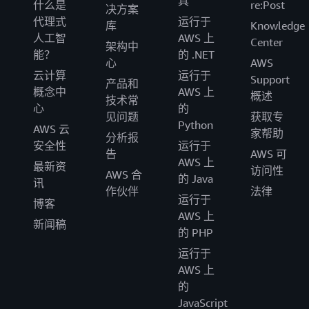
具
什么是
re:Post
决方案
代理式
运行于
库
Knowledge
人工智
AWS 上
Center
架构中
能？
的 .NET
心
AWS
云计算
运行于
Support
产品和
概念中
AWS 上
概述
技术常
心
的
见问题
获取专
Python
AWS 云
家帮助
分析报
安全性
运行于
告
AWS 可
AWS 上
最新资
访问性
AWS 合
的 Java
讯
作伙伴
法律
运行于
博客
AWS 上
新闻稿
的 PHP
运行于
AWS 上
的
JavaScript