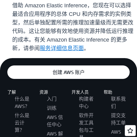
借助 Amazon Elastic Inference，您现在可以选择
最适合应用程序的总体 CPU 和内存需求的实例类
型，然后单独配置所需的推理加速量级而无需更改
代码。这让您能够有效地使用资源并降低运行推理
的成本。有关 Amazon Elastic Inference 的更多
新，请参阅
服务详细信息页面
。
创建 AWS 账户
了解
资源
开发人员
帮助
什么是
入门
构建者
联系我
AWS？
中心
们
训练
什么是
软件开
提交支
AWS 信
云计
发工具
持工单
任中心
算？
包与工
AWS
AWS 解