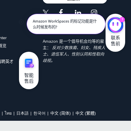
1
Amazon WorkSpaces 的标记功能是什
么时候发布的?
联系

nter
Amazon 是一个倡导机会均等的雇
售前
 概览
主：
反对少数族裔、妇女、残疾人
士、退伍军人、性别认同和性取向
歧视。
诚聘英才
智能

售后
ไทย
日本語
한국어
中文 (简体)
中文 (繁體)