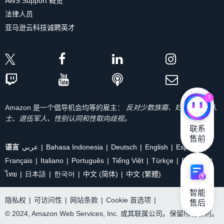
AWS Support 概览
法律人员
亚马逊云科技诚聘英才
1
Amazon 是一个倡导机会均等的雇主：
反对少数族裔、妇女、残疾人
士、退伍军人、性别认同和性取向歧视。
联系

售前
语言
عربي
Bahasa Indonesia
Deutsch
English
Español
Français
Italiano
Português
Tiếng Việt
Türkçe
Ρусский
ไทย
日本語
한국어
中文 (简体)
中文 (繁體)
智能

隐私权
|
可访问性
|
网站条款
|
Cookie 首选项
|
售后
© 2024, Amazon Web Services, Inc. 或其联属公司。保留所有权利。