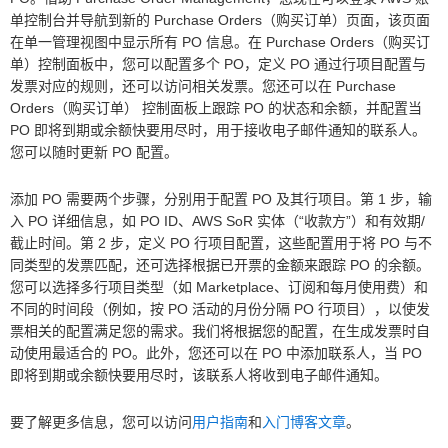
单控制台并导航到新的 Purchase Orders（购买订单）页面，该页面
在单一管理视图中显示所有 PO 信息。在 Purchase Orders（购买订
单）控制面板中，您可以配置多个 PO，定义 PO 通过行项目配置与
发票对应的规则，还可以访问相关发票。您还可以在 Purchase
Orders（购买订单） 控制面板上跟踪 PO 的状态和余额，并配置当
PO 即将到期或余额快要用尽时，用于接收电子邮件通知的联系人。
您可以随时更新 PO 配置。
添加 PO 需要两个步骤，分别用于配置 PO 及其行项目。第 1 步，输
入 PO 详细信息，如 PO ID、AWS SoR 实体（“收款方”）和有效期/
截止时间。第 2 步，定义 PO 行项目配置，这些配置用于将 PO 与不
同类型的发票匹配，还可选择根据已开票的金额来跟踪 PO 的余额。
您可以选择多行项目类型（如 Marketplace、订阅和每月使用费）和
不同的时间段（例如，按 PO 活动的月份分隔 PO 行项目），以使发
票相关的配置满足您的需求。我们将根据您的配置，在生成发票时自
动使用最适合的 PO。此外，您还可以在 PO 中添加联系人，当 PO
即将到期或余额快要用尽时，该联系人将收到电子邮件通知。
要了解更多信息，您可以访问
用户指南
和
入门博客文章
。