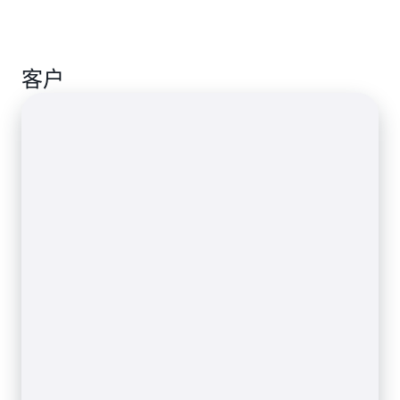
Destinations 将其发送到 Zendesk CRM，从而将您的
应用程序连接到其他 SaaS 应用程序。
在您的应用程序和平台中使用 Amazon EventBridge
客户
调度器为客户提供调度服务，包括提醒、延迟操作或
提示继续执行他们停止的操作。