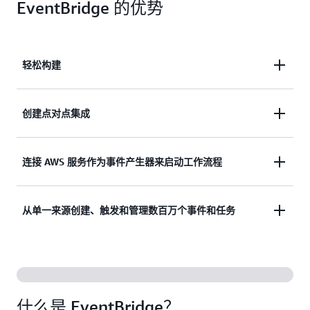
EventBridge 的优势
轻松构建
轻松构建松散耦合的事件驱动型架构，以帮助您更快
创建点对点集成
地部署新功能。
在事件产生器和使用器之间创建点对点集成，而无需
连接 AWS 服务作为事件产生器来启动工作流程
编写自定义代码或管理和配置服务器。
连接 AWS 服务、软件即服务（SaaS）应用程序和自
从单一来源创建、触发和管理数百万个事件和任务
定义应用程序作为事件产生器，以启动工作流程。
使用
Amazon EventBridge 调度器
从单一来源创建、
触发和管理数百万个事件和任务。
什么是 EventBridge？