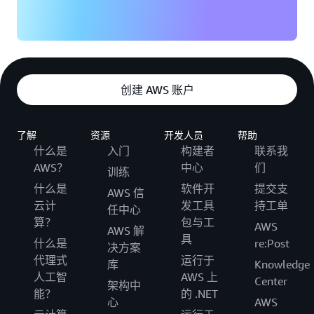
创建 AWS 账户
了解
资源
开发人员
帮助
什么是
入门
构建者
联系我
AWS？
中心
们
训练
什么是
软件开
提交支
AWS 信
云计
发工具
持工单
任中心
算？
包与工
AWS
AWS 解
具
什么是
re:Post
决方案
代理式
运行于
库
Knowledge
人工智
AWS 上
Center
架构中
能？
的 .NET
心
AWS