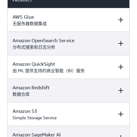
AWS Glue
无服务器数据集成
Amazon OpenSearch Service
DESCRIPTION
FREE TIER OFFER
PRODUCT
DETAILS
PRICING
分布式搜索和日志分析
Amazon QuickSight
DESCRIPTION
FREE TIER OFFER
PRODUCT
这项永久免费的服
DETAILS
PRICING
由 ML 提供支持的商业智能（BI）服务
务属于
免费和付费
。使用您的服
计划
务抵扣金评估超出
Amazon Redshift
DESCRIPTION
FREE TIER OFFER
PRODUCT
这项永久免费的服
以下月度限额的情
AWS Glue
无服务
DETAILS
PRICING
数据仓库
务属于
。
付费计划
况：
器数据集成简化了
使用您的服务抵扣
发现、准备和合并
Amazon
AWS Glue 定价
金评估超出以下月
Amazon S3
DESCRIPTION
FREE TIER OFFER
PRODUCT
数据以进行分析、
OpenSearch
100 万个对象存储
付费计划
可免费试
度限额的情况：
机器学习（ML）和
DETAILS
PRICING
Simple Storage Service
Service 是一种分布
Amazon
在 AWS Glue Data
。该试用
用 30 天
应用程序开发的工
式，由社区驱动并
QuickSight
是一项
Catalog 中
内容包括：
作。
取得 Apache 2.0 许
可扩展、无服务
单可用区
Amazon
Amazon
Amazon SageMaker AI
DESCRIPTION
FREE TIER OFFER
PRODUCT