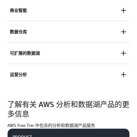
商业智能
以简单且经济高效的方式对 PB 级半结构化和结构化
数据仓库
数据运行高性能查询，因此您可以构建功能强大的报
告和控制面板。
在数据仓库和数据湖中对结构化和非结构化数据运行
可扩展的数据湖
SQL 和复杂的分析查询，而无需进行不必要的数据移
动
目前，数据湖的设置和管理通常涉及大量耗时的手动
运营分析
任务。但是，AWS 可将这些任务自动化，让您能够
在数天内构建和保护数据湖，而不再需要数月时间。
对于应用程序监控、日志分析和点击流分析，近乎实
了解有关 AWS 分析和数据湖产品的更
时地搜索、浏览、过滤、聚合和可视化数据。
多信息
AWS Free Tier 中包含的分析和数据湖产品服务
PRODUCT