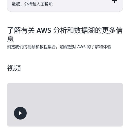
可的 100% 开源搜
器、可嵌入且由
t2.small.search 或
付费计划
OpenSearch
QuickSight 定价
可免费试
Amazon Redshift
DETAILS
PRICING
数据、分析和人工智能
每月向 AWS Glue
10 GB 的 SPICE 容
索和分析套件，可
ML 提供支持的 BI
t3.small.search 实
。该试用
Service 定价
用 2 个月
是完全托管式、可
Data Catalog 发出
量，共 4 个用户使
用于一组广泛的使
服务。
例 750 小时的使用
内容包括：
扩展的云数据仓
100 万个请求
用
Amazon Redshif
用案例，如实时应
时间
DESCRIPTION
FREE TIER OFFER
PRODUCT
库，通过快速、简
这项永久免费的服
定价
用程序监控、日志
单和安全的大规模
DETAILS
PRICING
每月 750 个小时的
了解有关 AWS 分析和数据湖的更多信
务属于
免费和付费
分析和网站搜索。
分析，缩短您获得
每月可选的 EBS 存
DC2.Large 节点使
，包括：
计划
洞察的时间。
息
Amazon S3
是一项
储量 10 GB（磁性
用时间
对象存储服务，提
Amazon
介质或通用型卷）
浏览我们的视频和教程集合，加深您对 AWS 的了解和体验
供行业领先的可扩
跨多个区域存储数
SageMaker AI
使您
Amazon S3 定价
展性、数据可用
据，持久性达到
能够通过完全托管
使用服务抵扣金访
性、安全性和性
99.999999999%
式基础设施、工具
Amazon
问
免费和付费计划
视频
能。
和工作流程，为任
SageMaker AI 
中的功能。
通过加密、访问控
何应用场景构建、
制和阻止公共访问
训练及部署 ML 模
权限设置保护数据
型（包括 FM）。