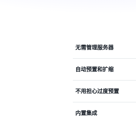
无需管理服务器
采用 Amazon Kinesis
自动预置和扩缩
需调配或管理运行应用程序
不用担心过度预置
使用 Kinesis Data S
据。使用按需优势模式获取
内置集成
只需为Kinesis Data S
元，每检索每GB数据0.0
预留空间的情况下管理峰值
使用与其他 AWS 服务的