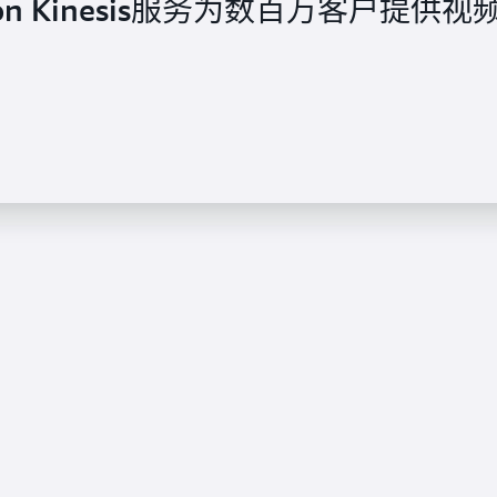
azon Kinesis服务为数百万客户提供视
on Kinesis Data Streams 构建高性
 使用 Amazon Kinesis 构建流式数据管
zon Kinesis 构建了一个集中式点击流分
力和更好的客户体验
案每天接收 30TB的数据