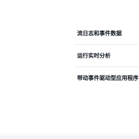
和应用程序集成解决方案。
流日志和事件数据
运行实时分析
每天从应用程序和服务日志、c
内用户事件中摄取和收集T
将数据传送到数据池中。
带动事件驱动型应用程序
使用 AWS Lambda 或适用
数据等高频事件数据构建应
解。
无论规模大小，快速与 AWS
动应用程序中的即时事件