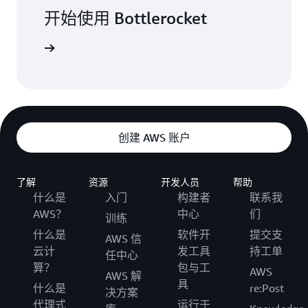
开始使用 Bottlerocket
的安全性。
创建 AWS 账户
了解
资源
开发人员
帮助
什么是
入门
构建者
联系我
AWS？
中心
们
训练
什么是
软件开
提交支
AWS 信
云计
发工具
持工单
任中心
算？
包与工
AWS
AWS 解
具
什么是
re:Post
决方案
代理式
运行于