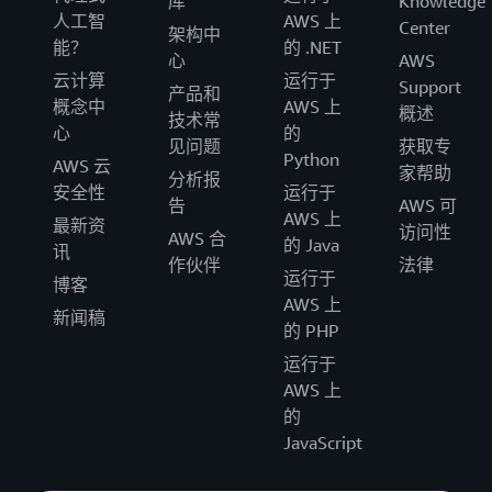
库
Knowledge
人工智
AWS 上
Center
架构中
能？
的 .NET
心
AWS
云计算
运行于
Support
产品和
概念中
AWS 上
概述
技术常
心
的
见问题
获取专
Python
AWS 云
家帮助
分析报
安全性
运行于
告
AWS 可
AWS 上
最新资
访问性
AWS 合
的 Java
讯
作伙伴
法律
运行于
博客
AWS 上
新闻稿
的 PHP
运行于
AWS 上
的
JavaScript