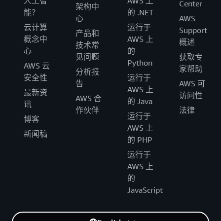
人工智
AWS 上
Center
架构中
能？
的 .NET
心
AWS
云计算
运行于
Support
产品和
概念中
AWS 上
概述
技术常
心
的
见问题
获取专
Python
AWS 云
家帮助
分析报
安全性
运行于
告
AWS 可
AWS 上
最新资
访问性
AWS 合
的 Java
讯
作伙伴
法律
运行于
博客
AWS 上
新闻稿
的 PHP
运行于
AWS 上
的
JavaScript