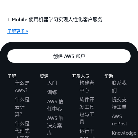
T-Mobile 使用机器学习实现人性化客户服务
了解更多 »
创建 AWS 账户
了解
资源
开发人员
帮助
什么是
入门
构建者
联系我
AWS？
中心
们
训练
什么是
软件开
提交支
AWS 信
云计
发工具
持工单
任中心
算？
包与工
AWS
AWS 解
具
什么是
re:Post
决方案
代理式
运行于
库
Knowledge