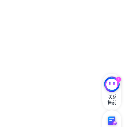
1
联系

售前