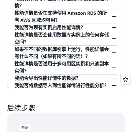
感性能数据。只有 AWS 账户中拥有 Amazon RDS
不会收集该实例的任何数据。
性能详情公开了一款可公开获取的 API，旨在让客
情？
的平均值，可表明某个实例的繁忙程度以及会话
序工作负载。AWS 建议，在生产系统上启用任何
完全访问权限的用户才能查看性能详情。
户和第三方能够利用性能详情中的重要数据。
等待实例响应所用的时间。这个指标就是数据库
性能详情是否在支持使用 Amazon RDS 的所
数据库选项之前，先针对工作负载测试这些选
可以。性能详情公开了一款可公开获取的 API，旨
负载。性能详情会统计活动会话数，并使用轻量
有 AWS 区域均可用？
项。
在让客户和第三方能够利用性能详情中的重要数
级采样机制大约每秒记录一次每个会话的属性。
我能否为现有实例启用性能详情？
据。
是的。性能详情在包括 AWS GovCloud 区域在内
性能详情是否会使用数据库实例上的任何存储
采样数据经过加密并聚合成各种粒度，然后通过
的所有 AWS 区域均可用。
能。您可以通过修改现有 Amazon RDS 实例来为
空间？
API 提供以及在 Amazon RDS 管理控制台的数据
其启用 Amazon RDS 性能详情。
如果在不同的数据库引擎上运行，性能详情会
库负载图中提供。
不会。性能详情不会占用 Amazon RDS 实例上的
有什么不同（如果有所不同的话）？
存储空间。
性能详情是否适用于多可用区实例和只读副本
性能详情旨在为跨 Amazon RDS 中所有数据库引
实例？
擎的调优提供一种统一的方法、外观和风格。由
我能否导出性能详情中的数据？
于某些属性（如等待事件和 SQL 标识符）因引擎
可以。由于 Aurora 副本实例是独立的实例，因此
我能否将数据导入到性能详情进行性能分析？
类型而异，因此在使用不同的数据库引擎时，性
您可以在这些实例上启用或禁用性能详情。
目前不可以。今后，Performance Insights 将会添
能详情中的这些属性自然也会有所不同。
加数据导出功能。不过，您可以通过 API 来使用
不能。性能详情仅显示直接从实例收集的数据。
通过性能详情获取的数据。
不过，您可以通过 API 使用通过性能详情获取的
后续步骤
性能详情的核心原则之一是，数据库引擎中的现
数据，然后通过各项 AWS 分析服务对这些数据进
有概念、标识符和属性应保持不变。性能详情通
行分析，例如 Amazon Athena、Amazon
常不会重新解释或重命名等待事件和其他引擎特
Redshift、Amazon Redshift Spectrum、和
资源
定属性，而是会按照数据库引擎的报告如实呈现