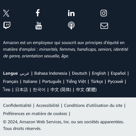
Amazon est un employeur qui souscrit aux principes d'équité en
matière d'emploi :
minorités, femmes, handicaps, seniors, identité
de genre, orientation sexuelle, âge
.
Langue
عربي
Bahasa Indonesia
Deutsch
English
Español
Français
Italiano
Português
Tiếng Việt
Türkçe
Ρусский
ไทย
日本語
한국어
中文 (简体)
中文 (繁體)
Confidentialité
|
Accessibilité
|
Conditions d’utilisation du site
|
Préférences en matière de cookies
|
© 2024, Amazon Web Services, Inc. ou ses sociétés apparentées.
Tous droits réservés.