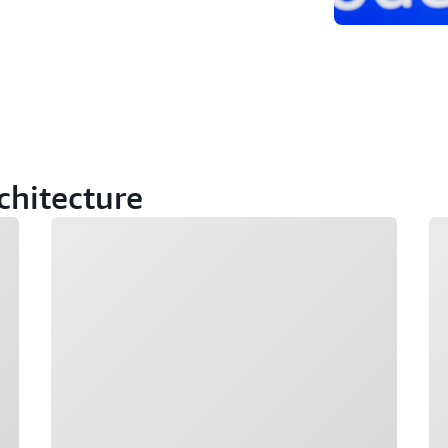
rchitecture
Chargement
Ch