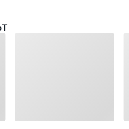
oT
Chargement
Ch