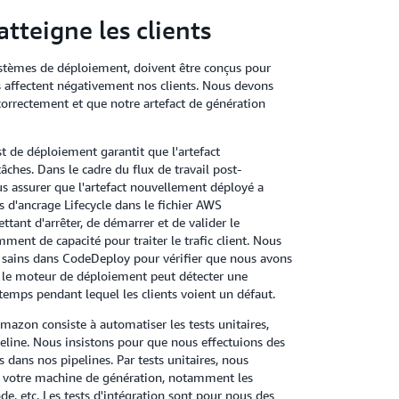
atteigne les clients
ystèmes de déploiement, doivent être conçus pour
ils affectent négativement nos clients. Nous devons
correctement et que notre artefact de génération
t de déploiement garantit que l'artefact
hes. Dans le cadre du flux de travail post-
s assurer que l'artefact nouvellement déployé a
ts d'ancrage Lifecycle dans le fichier AWS
ant d'arrêter, de démarrer et de valider le
ent de capacité pour traiter le trafic client. Nous
 sains dans CodeDeploy pour vérifier que nous avons
 si le moteur de déploiement peut détecter une
 temps pendant lequel les clients voient un défaut.
mazon consiste à automatiser les tests unitaires,
ipeline. Nous insistons pour que nous effectuions des
is dans nos pipelines. Par tests unitaires, nous
ur votre machine de génération, notamment les
ode, etc. Les tests d'intégration sont pour nous des