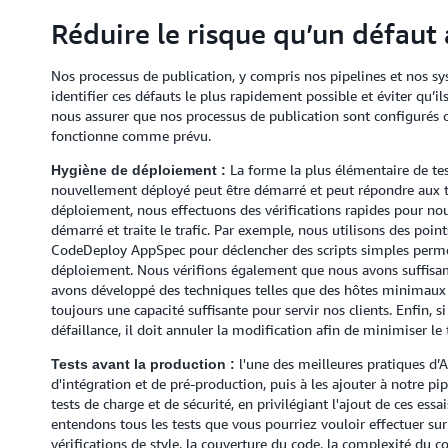
Réduire le risque qu’un défaut 
Nos processus de publication, y compris nos pipelines et nos s
identifier ces défauts le plus rapidement possible et éviter qu’
nous assurer que nos processus de publication sont configurés 
fonctionne comme prévu.
La forme la plus élémentaire de tes
Hygiène de déploiement :
nouvellement déployé peut être démarré et peut répondre aux tâc
déploiement, nous effectuons des vérifications rapides pour nou
démarré et traite le trafic. Par exemple, nous utilisons des poin
CodeDeploy AppSpec pour déclencher des scripts simples permett
déploiement. Nous vérifions également que nous avons suffisamm
avons développé des techniques telles que des hôtes minimaux
toujours une capacité suffisante pour servir nos clients. Enfin,
défaillance, il doit annuler la modification afin de minimiser le
l'une des meilleures pratiques d’A
Tests avant la production :
d'intégration et de pré-production, puis à les ajouter à notre p
tests de charge et de sécurité, en privilégiant l'ajout de ces essa
entendons tous les tests que vous pourriez vouloir effectuer s
vérifications de style, la couverture du code, la complexité du c