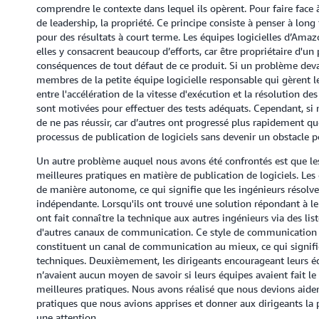
comprendre le contexte dans lequel ils opèrent. Pour faire face à
de leadership, la propriété. Ce principe consiste à penser à long 
pour des résultats à court terme. Les équipes logicielles d’Amaz
elles y consacrent beaucoup d’efforts, car être propriétaire d'u
conséquences de tout défaut de ce produit. Si un problème devait
membres de la petite équipe logicielle responsable qui gèrent l
entre l'accélération de la vitesse d'exécution et la résolution d
sont motivées pour effectuer des tests adéquats. Cependant, si n
de ne pas réussir, car d’autres ont progressé plus rapidement q
processus de publication de logiciels sans devenir un obstacle po
Un autre problème auquel nous avons été confrontés est que le
meilleures pratiques en matière de publication de logiciels. Les
de manière autonome, ce qui signifie que les ingénieurs résol
indépendante. Lorsqu'ils ont trouvé une solution répondant à leu
ont fait connaître la technique aux autres ingénieurs via des list
d'autres canaux de communication. Ce style de communication
constituent un canal de communication au mieux, ce qui signifi
techniques. Deuxièmement, les dirigeants encourageant leurs éq
n’avaient aucun moyen de savoir si leurs équipes avaient fait le
meilleures pratiques. Nous avons réalisé que nous devions aider
pratiques que nous avions apprises et donner aux dirigeants la po
une attention.