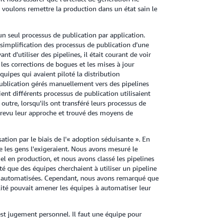
s voulons remettre la production dans un état sain le
n seul processus de publication par application.
a simplification des processus de publication d'une
t d'utiliser des pipelines, il était courant de voir
 les corrections de bogues et les mises à jour
quipes qui avaient piloté la distribution
ublication gérés manuellement vers des pipelines
ent différents processus de publication utilisaient
utre, lorsqu'ils ont transféré leurs processus de
 revu leur approche et trouvé des moyens de
sation par le biais de l'« adoption séduisante ». En
e les gens l'exigeraient. Nous avons mesuré le
el en production, et nous avons classé les pipelines
é que des équipes cherchaient à utiliser un pipeline
ent automatisées. Cependant, nous avons remarqué que
lité pouvait amener les équipes à automatiser leur
est jugement personnel. Il faut une équipe pour