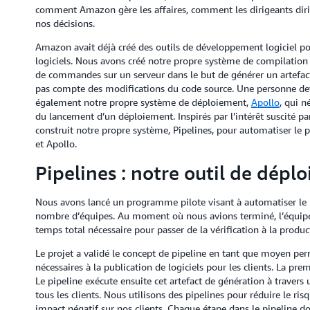
comment Amazon gère les affaires, comment les dirigeants diri
nos décisions.
Amazon avait déjà créé des outils de développement logiciel pou
logiciels. Nous avons créé notre propre système de compilation c
de commandes sur un serveur dans le but de générer un artefact 
pas compte des modifications du code source. Une personne dev
également notre propre système de déploiement,
Apollo
, qui n
du lancement d’un déploiement. Inspirés par l’intérêt suscité pa
construit notre propre système, Pipelines, pour automatiser le pr
et Apollo.
Pipelines : notre outil de dépl
Nous avons lancé un programme pilote visant à automatiser le pr
nombre d’équipes. Au moment où nous avions terminé, l’équipe p
temps total nécessaire pour passer de la vérification à la produc
Le projet a validé le concept de pipeline en tant que moyen per
nécessaires à la publication de logiciels pour les clients. La pre
Le pipeline exécute ensuite cet artefact de génération à travers u
tous les clients. Nous utilisons des pipelines pour réduire le 
impact négatif sur nos clients. Chaque étape dans le pipeline do