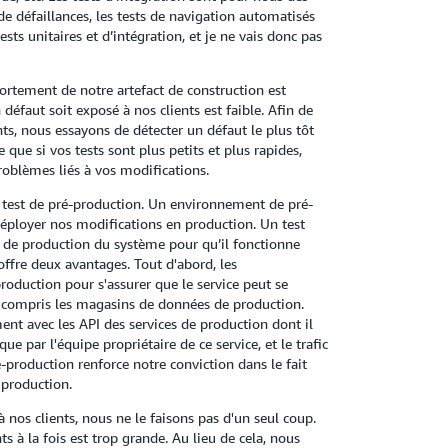
n de défaillances, les tests de navigation automatisés
tests unitaires et d’intégration, et je ne vais donc pas
portement de notre artefact de construction est
 défaut soit exposé à nos clients est faible. Afin de
ts, nous essayons de détecter un défaut le plus tôt
 que si vos tests sont plus petits et plus rapides,
roblèmes liés à vos modifications.
test de pré-production. Un environnement de pré-
 déployer nos modifications en production. Un test
n de production du système pour qu’il fonctionne
fre deux avantages. Tout d'abord, les
oduction pour s'assurer que le service peut se
y compris les magasins de données de production.
nt avec les API des services de production dont il
 par l'équipe propriétaire de ce service, et le trafic
é-production renforce notre conviction dans le fait
production.
nos clients, nous ne le faisons pas d'un seul coup.
ts à la fois est trop grande. Au lieu de cela, nous