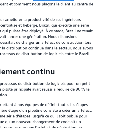
gent et comment nous plaçons le client au centre de
r améliorer la productivité de ses ingénieurs
entralisé et hébergé, Brazil, qui exécute une série
qui puisse être déployé. À ce stade, Brazil ne tenait
ait lancer une génération. Nous disposions
écessitait de charger un artefact de construction lors
r la distribution continue dans le secteur, nous avons
ocessus de distribution de logiciels entre le Brazil
oiement continu
ocessus de distribution de logiciels pour un petit
ilote principale avait réussi à réduire de 90 % le
tion.
mettant à nos équipes de définir toutes les étapes
mière étape d'un pipeline consiste à créer un artefact.
ne série d'étapes jusqu'à ce qu'il soit publié pour
risque qu'un nouveau changement de code ait un
it nous assurer que l'artefact de génération ne