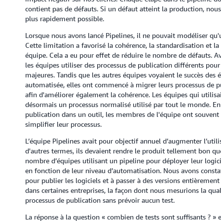
contient pas de défauts. Si un défaut atteint la production, nou
plus rapidement possible.
Lorsque nous avons lancé Pipelines, il ne pouvait modéliser qu'u
Cette limitation a favorisé la cohérence, la standardisation et l
équipe. Cela a eu pour effet de réduire le nombre de défauts. Avan
les équipes utiliser des processus de publication différents pour
majeures. Tandis que les autres équipes voyaient le succès des é
automatisée, elles ont commencé à migrer leurs processus de p
afin d'améliorer également la cohérence. Les équipes qui utilisai
désormais un processus normalisé utilisé par tout le monde. En o
publication dans un outil, les membres de l'équipe ont souvent
simplifier leur processus.
L’équipe Pipelines avait pour objectif annuel d’augmenter l’utili
d'autres termes, ils devaient rendre le produit tellement bon qu
nombre d’équipes utilisant un pipeline pour déployer leur logici
en fonction de leur niveau d’automatisation. Nous avons constat
pour publier les logiciels et à passer à des versions entièrem
dans certaines entreprises, la façon dont nous mesurions la qua
processus de publication sans prévoir aucun test.
La réponse à la question « combien de tests sont suffisants ? » 