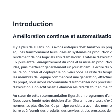
Introduction
Amélioration continue et automatisation
Il y a plus de 10 ans, nous avons entrepris chez Amazon un proj
équipes transformaient leurs idées en systèmes de production d
rendement de nos logiciels afin d'améliorer la vitesse d'exécut
16 jours entre l’enregistrement du code et la mise en product
idée, puis mettaient généralement un jour et demi à écrire du co
heure pour créer et déployer le nouveau code. Le reste du temps
les membres de l’équipe commencent une génération, effectuent 
du projet, nous avons recommandé d'automatiser nos processus d
d'exécution. L'objectif visait à éliminer les retards tout en main
Au cœur de cette recommandation figurait un programme d'amél
Nous avons fondé notre décision d’améliorer notre vitesse d’exéc
normes les plus élevées. Ce principe consiste à avoir des norme
barre et à fournir des produits, des services et des processus de