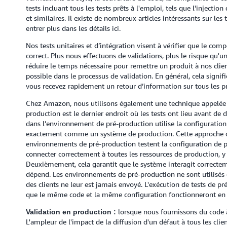
tests incluant tous les tests prêts à l'emploi, tels que l'injectio
et similaires. Il existe de nombreux articles intéressants sur les 
entrer plus dans les détails ici.
Nos tests unitaires et d’intégration visent à vérifier que le com
correct. Plus nous effectuons de validations, plus le risque qu'un
réduire le temps nécessaire pour remettre un produit à nos clien
possible dans le processus de validation. En général, cela signifie
vous recevez rapidement un retour d’information sur tous les p
Chez Amazon, nous utilisons également une technique appelée 
production est le dernier endroit où les tests ont lieu avant de
dans l’environnement de pré-production utilise la configuratio
exactement comme un système de production. Cette approche of
environnements de pré-production testent la configuration de pr
connecter correctement à toutes les ressources de production, 
Deuxièmement, cela garantit que le système interagit correcteme
dépend. Les environnements de pré-production ne sont utilisés que
des clients ne leur est jamais envoyé. L'exécution de tests de pr
que le même code et la même configuration fonctionneront en 
lorsque nous fournissons du code à 
Validation en production :
L'ampleur de l'impact de la diffusion d'un défaut à tous les clien