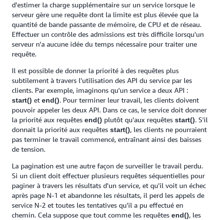
d'estimer la charge supplémentaire sur un service lorsque le
serveur gère une requête dont la limite est plus élevée que la
quantité de bande passante de mémoire, de CPU et de réseau.
Effectuer un contrôle des admissions est très difficile lorsqu'un
serveur n'a aucune idée du temps nécessaire pour traiter une
requête.
Il est possible de donner la priorité à des requêtes plus
subtilement à travers l'utilisation des API du service par les
clients. Par exemple, imaginons qu'un service a deux API :
et
. Pour terminer leur travail, les clients doivent
start()
end()
pouvoir appeler les deux API. Dans ce cas, le service doit donner
la priorité aux requêtes
plutôt qu'aux requêtes
. S'il
end()
start()
donnait la priorité aux requêtes
, les clients ne pourraient
start()
pas terminer le travail commencé, entraînant ainsi des baisses
de tension.
La pagination est une autre façon de surveiller le travail perdu.
Si un client doit effectuer plusieurs requêtes séquentielles pour
paginer à travers les résultats d'un service, et qu'il voit un échec
après page N-1 et abandonne les résultats, il perd les appels de
service N-2 et toutes les tentatives qu'il a pu effectué en
chemin. Cela suppose que tout comme les requêtes
, les
end()