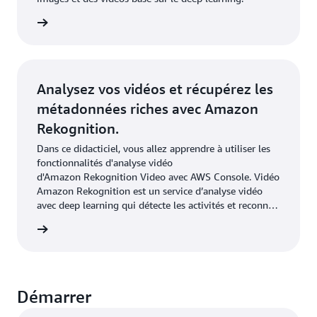
oir plus
Analysez vos vidéos et récupérez les
métadonnées riches avec Amazon
Rekognition.
Dans ce didacticiel, vous allez apprendre à utiliser les
fonctionnalités d'analyse vidéo
d'Amazon Rekognition Video avec AWS Console. Vidéo
Amazon Rekognition est un service d’analyse vidéo
avec deep learning qui détecte les activités et reconnaît
les objets, les personnes célèbres et les contenus
oir plus
inappropriés.
Démarrer