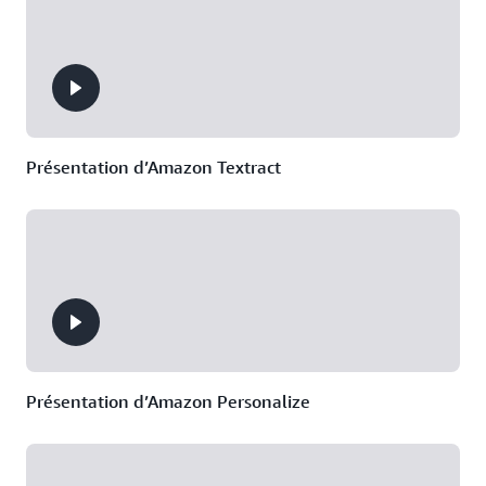
Suggestions de
saisie semi-
automatique dans
l’IDE et la CLI
incluses
Diagnostic des
Présentation d’Amazon Textract
erreurs courantes
dans la console
Amazon Q
inclus
Developer
est
50 messages par
l’assistant
mois dans votre
optimisé par l’IA
Tarification
environnement de
générative le plus
Amazon Q Devel
développement
performant pour
intégré (IDE)
le développement
de logiciels.
10 tâches de
génération de
Présentation d’Amazon Personalize
code avec les
agents Amazon Q
Developer de
développement