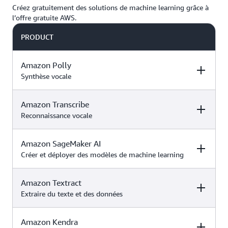
Créez gratuitement des solutions de machine learning grâce à
l’offre gratuite AWS.
PRODUCT
Amazon Polly
Synthèse vocale
Amazon Transcribe
DESCRIPTION
FREE TIER OFFER
PRODUCT
DETAILS
PRICING
Reconnaissance vocale
Amazon SageMaker AI
DESCRIPTION
FREE TIER OFFER
PRODUCT
Amazon Polly
est
DETAILS
PRICING
Créer et déployer des modèles de machine learning
un service qui
transforme le
texte en paroles
Amazon Textract
DESCRIPTION
FREE TIER OFFER
PRODUCT PRICI
Amazon
réalistes, vous
Utilisez des crédits
DETAILS
Extraire du texte et des données
Transcribe
utilise
permettant de
pour accéder aux
Tarification
un processus de
créer des
fonctionnalités du
Essai gratuit de
Amazon Polly
deep learning
applications qui
12 mois avec le
forfait gratuit et
Amazon Kendra
DESCRIPTION
FREE TIER OFFER
PRODUCT
Amazon