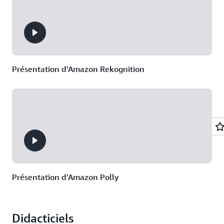
logiciel
1 000 lignes de
code soumises à
l’agent Amazon Q
Developer de
réencodage
Présentation d’Amazon Rekognition
25 requêtes en
texte naturel par
mois, pour obtenir
des réponses à
propos de votre
compte AWS
20 demandes
d’analyse de
l’accessibilité du
Présentation d’Amazon Polly
réseau par jour
Didacticiels