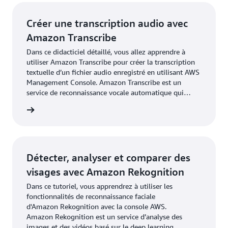
Créer une transcription audio avec
Amazon Transcribe
Dans ce didacticiel détaillé, vous allez apprendre à
utiliser Amazon Transcribe pour créer la transcription
textuelle d’un fichier audio enregistré en utilisant AWS
Management Console. Amazon Transcribe est un
service de reconnaissance vocale automatique qui
permet aux développeurs d’ajouter facilement une
oir plus
fonction de reconnaissance vocale à leurs applications.
Détecter, analyser et comparer des
visages avec Amazon Rekognition
Dans ce tutoriel, vous apprendrez à utiliser les
fonctionnalités de reconnaissance faciale
d'Amazon Rekognition avec la console AWS.
Amazon Rekognition est un service d’analyse des
images et des vidéos basé sur le deep learning.