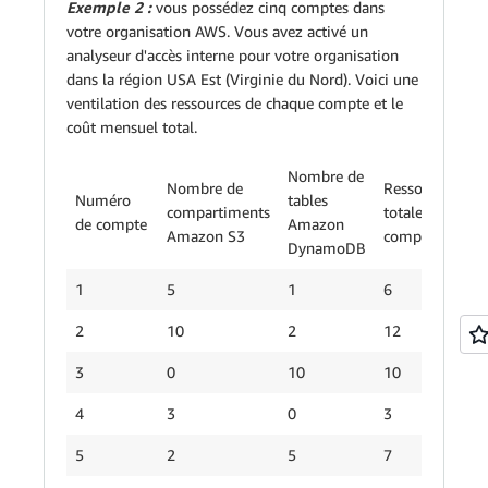
Exemple 2 :
vous possédez cinq comptes dans
votre organisation AWS. Vous avez activé un
analyseur d'accès interne pour votre organisation
dans la région USA Est (Virginie du Nord). Voici une
ventilation des ressources de chaque compte et le
coût mensuel total.
Nombre de
Nombre de
Ressources
Numéro
tables
compartiments
totales par
de compte
Amazon
Amazon S3
compte
DynamoDB
1
5
1
6
2
10
2
12
3
0
10
10
4
3
0
3
5
2
5
7